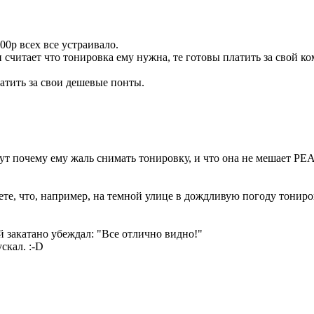
00р всех все устраивало.
и считает что тонировка ему нужна, те готовы платить за свой к
латить за свои дешевые понты.
тут почему ему жаль снимать тонировку, и что она не мешает Р
ете, что, например, на темной улице в дождливую погоду тониро
й закатано убеждал: "Все отлично видно!"
ускал.
:-D