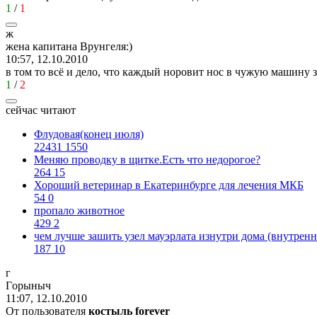
1
/
1
ж
жена
капитана
Врунгеля
:)
10:57, 12.10.2010
в том то всё и дело, что каждый норовит нос в чужую машину
1
/
2
сейчас читают
Флудовая(конец июля)
22431
1550
Меняю проводку в щитке.Есть что недорогое?
264
15
Хороший ветеринар в Екатеринбурге для лечения МКБ
54
0
пропало животное
429
2
чем лучше зашить узел мауэрлата изнутри дома (внутренн
187
10
г
Г
o
рыныч
11:07, 12.10.2010
От пользователя
костыль forever