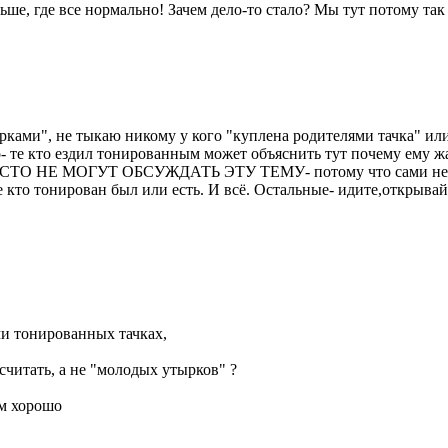
ьше, где все нормально! Зачем дело-то стало? Мы тут потому так
рками", не тыкаю никому у кого "куплена родителями тачка" или 
о- те кто ездил тонированным может объяснить тут почему ему 
РОСТО НЕ МОГУТ ОБСУЖДАТЬ ЭТУ ТЕМУ- потому что сами не знаю
те кто тонирован был или есть. И всё. Остальные- идите,открыв
и тонированных тачках,
 считать, а не "молодых утырков" ?
м хорошо