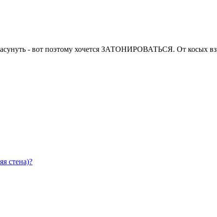
 засунуть - вот поэтому хочется ЗАТОНИРОВАТЬСЯ. От косых взг
яя стена)?