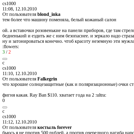
cs1000
11:08, 12.10.2010
От пользователя
blond_inka
тем более что машину поменяла, белый кожаный салон
ой. а вставочки розовенькие на панели приборов, где там стр
бедненький и ездить же с ним безопаснее. и зеркало надо стра
ну и затонироваться конечно. чтоб красоту неземную эти мужл
:flowers:
3
/
2
c
cs1000
11:10, 12.10.2010
От пользователя
Falkegrin
что хорошие солнцезащитные (как и поляризационные) очки сто
фигня какая. Ray Ban $110. хватает года на 2
:ultra:
0
c
cs1000
11:12, 12.10.2010
От пользователя
костыль forever
бьюсь я не против 500 рублей, а против очередного нагиба наро