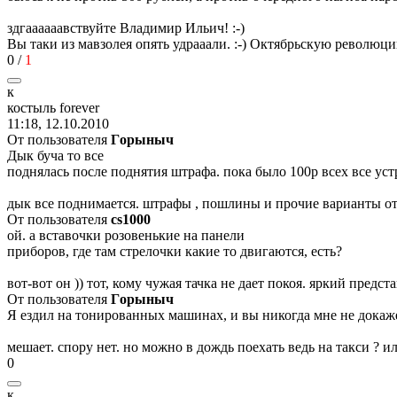
здгаааааавствуйте Владимир Ильич!
:-)
Вы таки из мавзолея опять удрааали.
:-)
Октябрьскую революцию
0
/
1
к
костыль
forever
11:18, 12.10.2010
От пользователя
Гoрыныч
Дык буча то все
поднялась после поднятия штрафа. пока было 100р всех все уст
дык все поднимается. штрафы , пошлины и прочие варианты отж
От пользователя
cs1000
ой. а вставочки розовенькие на панели
приборов, где там стрелочки какие то двигаются, есть?
вот-вот он )) тот, кому чужая тачка не дает покоя. яркий пред
От пользователя
Гoрыныч
Я ездил на тонированных машинах, и вы никогда мне не докаже
мешает. спору нет. но можно в дождь поехать ведь на такси ? и
0
к