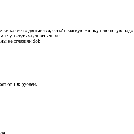
елочки какие то двигаются, есть? и мягкую мишку плюшевую надо
зами чуть-чуть улучшить
:ultra:
аны не сглазили
:lol:
ят от 10к рублей.
да.