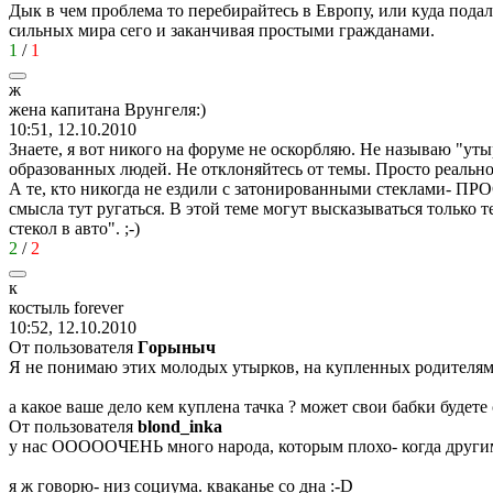
Дык в чем проблема то перебирайтесь в Европу, или куда подал
сильных мира сего и заканчивая простыми гражданами.
1
/
1
ж
жена
капитана
Врунгеля
:)
10:51, 12.10.2010
Знаете, я вот никого на форуме не оскорбляю. Не называю "уты
образованных людей. Не отклоняйтесь от темы. Просто реальн
А те, кто никогда не ездили с затонированными стеклами- П
смысла тут ругаться. В этой теме могут высказываться только 
стекол в авто".
;-)
2
/
2
к
костыль
forever
10:52, 12.10.2010
От пользователя
Гoрыныч
Я не понимаю этих молодых утырков, на купленных родителям
а какое ваше дело кем куплена тачка ? может свои бабки будете
От пользователя
blond_inka
у нас ОООООЧЕНЬ много народа, которым плохо- когда други
я ж говорю- низ социума. кваканье со дна
:-D