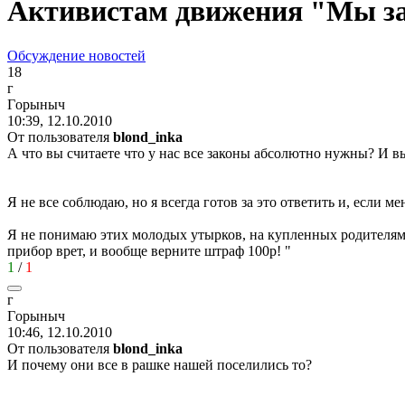
Активистам движения "Мы за 
Обсуждение новостей
18
г
Г
o
рыныч
10:39, 12.10.2010
От пользователя
blond_inka
А что вы считаете что у нас все законы абсолютно нужны? И в
Я не все соблюдаю, но я всегда готов за это ответить и, если м
Я не понимаю этих молодых утырков, на купленных родителями 
прибор врет, и вообще верните штраф 100р! "
1
/
1
г
Г
o
рыныч
10:46, 12.10.2010
От пользователя
blond_inka
И почему они все в рашке нашей поселились то?