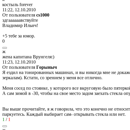
костыль
forever
11:22, 12.10.2010
От пользователя
cs1000
здгаааааавствуйте
Владимир Ильич!
+5 тебе за юмор.
0
ж
жена
капитана
Врунгеля
:)
11:23, 12.10.2010
От пользователя
Гoрыныч
Я ездил на тонированных машинах, и вы никогда мне не докаж
зеркалам). Кстати, со зрением у меня все отлично.
Меня сосед по стоянке, у которого все вкруговую было пятерко
А сам зимой в -30, чтобы на свое место задом заехать стекла оп
Вы выше прочитайте, я ж говорила, что это конечно не относи
паркуетесь. Каждый выбирает сам- открывать стекла или нет.
1
/
1
ж