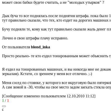
может свои бабки будете считать, а не "молодых утырков" ?
Дык буча то все поднялась после поднятия штрафа. пока было 1
тут правильно сказали, что тех, кто ездит на дорогих машинах 
Бучу подняли те, кому как тут правильно сказали жаль денег п
Лично я свои штрафы плачу исправно.
От пользователя
blond_inka
Просто реально- те кто ездил тонированным может объяснить 
Я ездил на тонированных машинах, и вы никогда мне не докаж
зеркалам). Кстати, со зрением у меня все отлично.
;-)
Меня сосед по стоянке, у которого все вкруговую было пятерко
А сам зимой в -30, чтобы на свое место задом заехать стекла оп
[Сообщение изменено пользователем 12.10.2010 11:12]
1
/
1
c