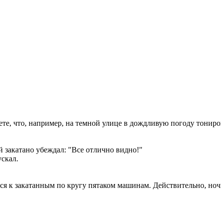
ете, что, например, на темной улице в дождливую погоду тониро
й закатано убеждал: "Все отлично видно!"
ускал.
тся к закатанным по кругу пятаком машинам. Действительно, ноч