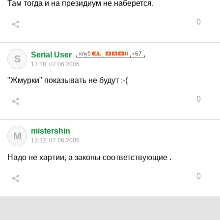
Там тогда и на президиум не наберется.
0
Serial User
S
13:28, 07.06.2005
"Жмурки" показывать не будут :-(
0
mistershin
M
13:32, 07.06.2005
Надо не хартии, а законы соответствующие .
0