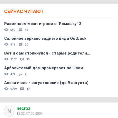
СЕЙЧАС ЧИТАЮТ
Разминаем мозг: играем в "Ромашку" 3
590
46
Салонное зеркало заднего вида Outback
311
20
Вот и сам столкнулся - старые родители...
2102
35
Арболитовый дом промерзает по швам
471
2
Анеки июле - августовские (до 9 августа)
6799
47
necroz
N
13:32, 07.06.2005