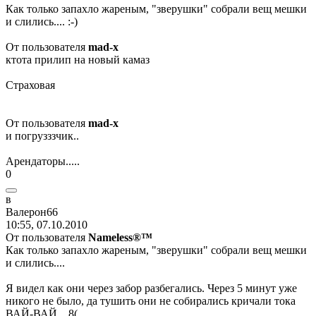
Как только запахло жареным, "зверушки" собрали вещ мешки
и слились....
:-)
От пользователя
mad-x
ктота прилип на новый камаз
Страховая
От пользователя
mad-x
и погрузззчик..
Арендаторы.....
0
в
Валерон
66
10:55, 07.10.2010
От пользователя
Nameless®™
Как только запахло жареным, "зверушки" собрали вещ мешки
и слились....
Я видел как они через забор разбегались. Через 5 минут уже
никого не было, да тушить они не собирались кричали тока
ВАЙ-ВАЙ...
8(