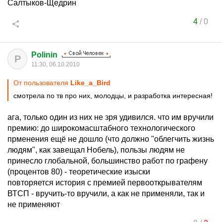
Салтыков-Щедрин
4
/
0
Polinin
P
11:30, 06.10.2010
От пользователя
Like_a_Bird
смотрела по тв про них, молодцы, и разработка интересная!
ага, только один из них не зря удивился. что им вручили
премию: до широкомасштабного технологического
прменения ещё не дошло (что должно "облегчить жизнь
людям", как завещал Нобель), пользы людям не
принесло глобальной, большинство работ по графену
(процентов 80) - теоретические изыски
повторяется история с премией первооткрывателям
ВТСП - вручить-то вручили, а как не применяли, так и
не применяют