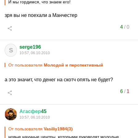
И мы гордимся, что знаем его!
зря вы не поехали а Манчестер
4
/
0
serge196
S
10:57, 06.10.2010
От пользователя
Молодой и перспективный
а это значит, что денег на скотч опять не будет?
6
/
1
Агасфер
45
10:57, 06.10.2010
От пользователя
Vasiliy1984(3)
новые научные центры, которыми руководят молодые