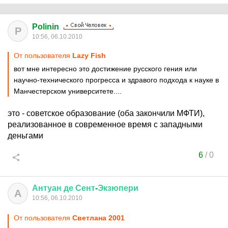
Polinin
P
10:56, 06.10.2010
От пользователя
Lazy Fish
вот мне интересно это достижение русского гения или
научно-технического прогресса и здравого подхода к науке в
Манчестерском университете....
это - советское образование (оба закончили МФТИ),
реализованное в современное время с западными
деньгами
6
/
0
Антуан
де
Сент
-
Экзюпери
А
10:56, 06.10.2010
От пользователя
Светлана 2001