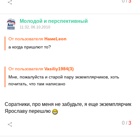
0
/
3
Молодой
и
перспективный
11:32, 06.10.2010
От пользователя
HaмeLeon
а когда пришлют то?
От пользователя
Vasiliy1984(3)
Мне, пожалуйста и старой пару экземплярчиков, хоть
почитать, что там написано
Соратники, про меня не забудьте, я еще экземплярчик
Ярославу перешлю
0
/
3