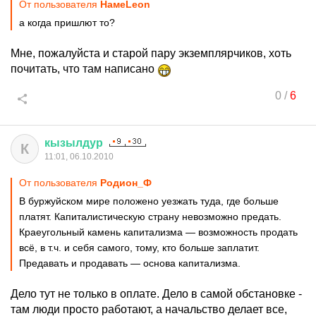
От пользователя
HaмeLeon
а когда пришлют то?
Мне, пожалуйста и старой пару экземплярчиков, хоть
почитать, что там написано
0
/
6
кызылдур
К
11:01, 06.10.2010
От пользователя
Родион_Ф
В буржуйском мире положено уезжать туда, где больше
платят. Капиталистическую страну невозможно предать.
Краеугольный камень капитализма — возможность продать
всё, в т.ч. и себя самого, тому, кто больше заплатит.
Предавать и продавать — основа капитализма.
Дело тут не только в оплате. Дело в самой обстановке -
там люди просто работают, а начальство делает все,