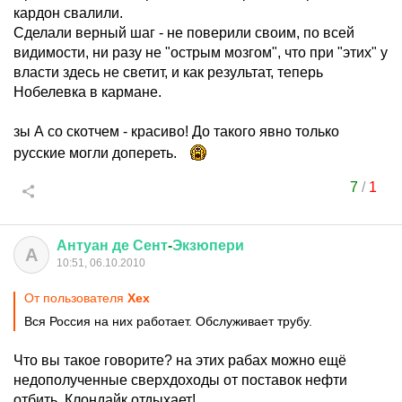
кардон свалили.
Сделали верный шаг - не поверили своим, по всей
видимости, ни разу не "острым мозгом", что при "этих" у
власти здесь не светит, и как результат, теперь
Нобелевка в кармане.
зы А со скотчем - красиво! До такого явно только
русские могли допереть.
7
/
1
Антуан
де
Сент
-
Экзюпери
А
10:51, 06.10.2010
От пользователя
Хех
Вся Россия на них работает. Обслуживает трубу.
Что вы такое говорите? на этих рабах можно ещё
недополученные сверхдоходы от поставок нефти
отбить. Клондайк отдыхает!