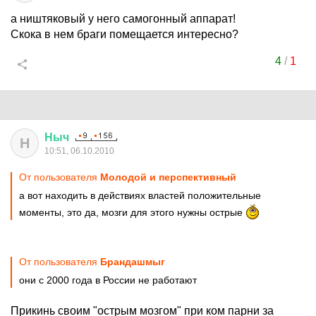
а ништяковый у него самогонный аппарат!
Скока в нем браги помещается интересно?
4
/
1
Ныч
Н
10:51, 06.10.2010
От пользователя
Молодой и перспективный
а вот находить в действиях властей положительные
моменты, это да, мозги для этого нужны острые
От пользователя
Брандашмыг
они с 2000 года в России не работают
Прикинь своим "острым мозгом" при ком парни за