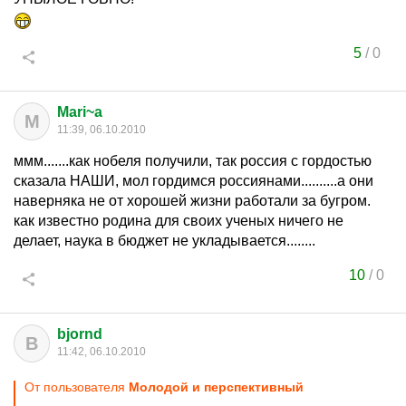
5
/
0
Mari~a
M
11:39, 06.10.2010
ммм.......как нобеля получили, так россия с гордостью
сказала НАШИ, мол гордимся россиянами..........а они
наверняка не от хорошей жизни работали за бугром.
как известно родина для своих ученых ничего не
делает, наука в бюджет не укладывается........
10
/
0
bjornd
B
11:42, 06.10.2010
От пользователя
Молодой и перспективный