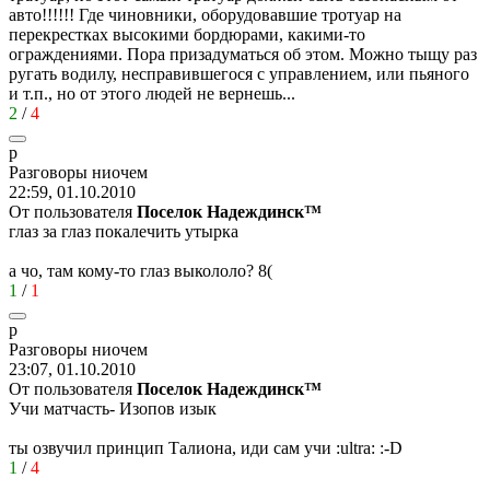
авто!!!!!! Где чиновники, оборудовавшие тротуар на
перекрестках высокими бордюрами, какими-то
ограждениями. Пора призадуматься об этом. Можно тыщу раз
ругать водилу, несправившегося с управлением, или пьяного
и т.п., но от этого людей не вернешь...
2
/
4
р
Разговоры
ниочем
22:59, 01.10.2010
От пользователя
Поселок Надеждинск™
глаз за глаз покалечить утырка
а чо, там кому-то глаз выкололо?
8(
1
/
1
р
Разговоры
ниочем
23:07, 01.10.2010
От пользователя
Поселок Надеждинск™
Учи матчасть- Изопов изык
ты озвучил принцип Талиона, иди сам учи
:ultra:
:-D
1
/
4