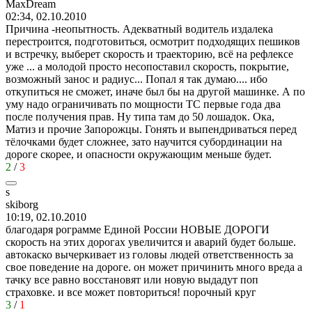
MaxDream
02:34, 02.10.2010
Причина -неопытность. Адекватный водитель издалека
перестроится, подготовиться, осмотрит подходящих пешиков
и встречку, выберет скорость и траекторию, всё на рефлексе
уже ... а молодой просто несопоставил скорость, покрытие,
возможный занос и радиус... Попал я так думаю.... ибо
откупиться не сможет, иначе был бы на другой машинке. А по
уму надо ограничивать по мощности ТС первые года два
после получения прав. Ну типа там до 50 лошадок. Ока,
Матиз и прочие Запорожцы. Гонять и выпендриваться перед
тёлочками будет сложнее, зато научится субординации на
дороге скорее, и опасности окружающим меньше будет.
2
/
3
s
skiborg
10:19, 02.10.2010
благодаря рограмме Единой России НОВЫЕ ДОРОГИ
скорость на этих дорогах увеличится и аварий будет больше.
автокаско вычеркивает из головы людей ответственность за
свое поведение на дороге. он может причинить много вреда а
тачку все равно восстановят или новую выдадут поп
страховке. и все может повториться! порочный круг
3
/
1