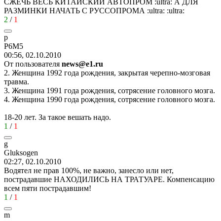
СЖЕЧЬ ВЕСЬ КИТАЙСКИЙ АВТОПРОМ
:ultra:
А ДЛЯ
РАЗМИНКИ НАЧАТЬ С РУССОПРОМА
:ultra:
:ultra:
2
/
1
р
Р
6
М
5
00:56, 02.10.2010
От пользователя
news@e1.ru
2. Женщина 1992 года рождения, закрытая черепно-мозговая
травма.
3. Женщина 1991 года рождения, сотрясение головного мозга.
4. Женщина 1990 года рождения, сотрясение головного мозга.
18-20 лет. За такое вешать надо.
1
/
1
g
Gluksogen
02:27, 02.10.2010
Водятел не прав 100%, не важно, занесло или нет,
пострадавшие НАХОДИЛИСЬ НА ТРАТУАРЕ. Компенсацию
всем пяти пострадавшим!
1
/
1
m