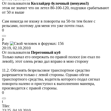
От пользователя
Коллайдер булочный (ненуачо3)
этож не значит что он летел 80-100-120, подушки срабатывают
от 50 и выше
Сам никогда не вхожу в повороты на 50-ти тем более с
рельсами, поэтому для меня это уже почти гнал.
0
p
Paty
20:19, 02.10.2010
От пользователя
Перегонный куб
Только начал его опережать по правой полосе (он ехал по
левой), этот олень резко дал вправо в мою сторону
11.2. Обгонять безрельсовое транспортное средство
разрешается только с левой стороны. Однако обгон
транспортного средства, водитель которого подал сигнал
поворота налево и приступил к выполнению маневра,
производится с правой стороны.
0
t
Tilec
23:25, 04.10.2010