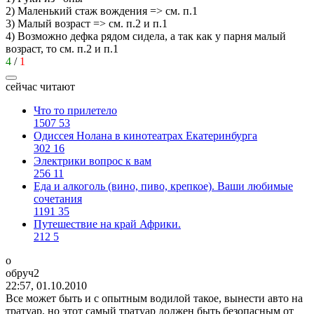
2) Маленький стаж вождения => см. п.1
3) Малый возраст => см. п.2 и п.1
4) Возможно дефка рядом сидела, а так как у парня малый
возраст, то см. п.2 и п.1
4
/
1
сейчас читают
Что то прилетело
1507
53
Одиссея Нолана в кинотеатрах Екатеринбурга
302
16
Электрики вопрос к вам
256
11
Еда и алкоголь (вино, пиво, крепкое). Ваши любимые
сочетания
1191
35
Путешествие на край Африки.
212
5
о
обруч
2
22:57, 01.10.2010
Все может быть и с опытным водилой такое, вынести авто на
тратуар, но этот самый тратуар должен быть безопасным от