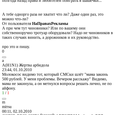
полгода назад права и любителей поиграть в шашечки...
А тебе однорго раза не хватит что ли? Даже один раз, это
можно что-ли?
От пользователя
НаПравахРекламы
А при чем тут чиновники? Или по вашему они
собственноручно тротуар оборудовали? Надо не чиновников в
таких случаях винить, а дорожников и их руководство.
про это и пишу.
0
а
А
(H1N1)
Жертва
арбидола
23:44, 01.10.2010
Молокосос видимо тот, который СМСки шлёт "мама закинь
500 рублей. У меня проблемы. Вечером расскажу" Видимо,
мама не закинула, а он метнулся вопросы решать лично, не по
айфону.
1
/
1
m
mi
т
su
00:11, 02.10.2010