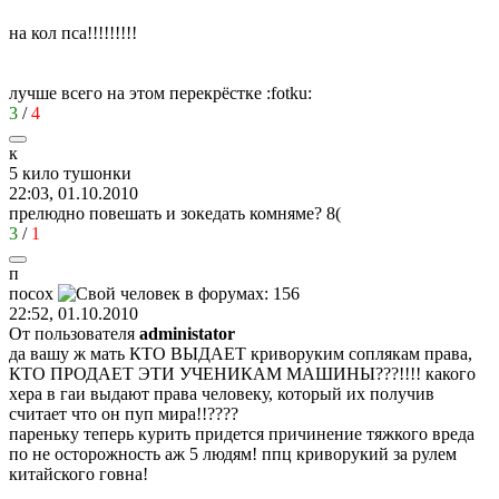
на кол пса!!!!!!!!!
лучше всего на этом перекрёстке
:fotku:
3
/
4
к
5
кило
тушонки
22:03, 01.10.2010
прелюдно повешать и зокедать комняме?
8(
3
/
1
п
посох
22:52, 01.10.2010
От пользователя
administator
да вашу ж мать КТО ВЫДАЕТ криворуким соплякам права,
КТО ПРОДАЕТ ЭТИ УЧЕНИКАМ МАШИНЫ???!!!! какого
хера в гаи выдают права человеку, который их получив
считает что он пуп мира!!????
пареньку теперь курить придется причинение тяжкого вреда
по не осторожность аж 5 людям! ппц криворукий за рулем
китайского говна!