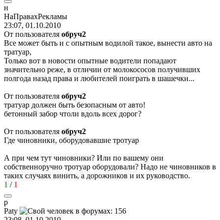
н
НаПравахРекламы
23:07, 01.10.2010
От пользователя
обруч2
Все может быть и с опытным водилой такое, вынести авто на
тратуар,
Только вот в новости опытные водители попадают
значительно реже, в отличии от молокососов получивших
полгода назад права и любителей поиграть в шашечки...
От пользователя
обруч2
тратуар должен быть безопасным от авто!
бетонный забор чтоли вдоль всех дорог?
От пользователя
обруч2
Где чиновники, оборудовавшие тротуар
А при чем тут чиновники? Или по вашему они
собственноручно тротуар оборудовали? Надо не чиновников в
таких случаях винить, а дорожников и их руководство.
1
/
1
p
Paty
23:08, 01.10.2010