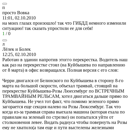
п
просто
Вовка
11:01, 02.10.2010
на моих глазах произошло! так что ГИБДД немного изменили
ситуацию! так сказать упростили ее для себя!
1
/
0
л
Лёлек
и
Болек
12:25, 02.10.2010
Работаю в здании напротив этогго перекрестка. Водитель наш
как раз на перекрестке стоял (на Куйбышева по направлению
от 8 марта) в офис возвращался. Полная версия с его слов:
Черри двигался от Белинского по Куйбышева в сторону 8-го
марта на большой скорости, объехал трамвай, стоящий на
перекрестке Куйбышева-Розы Люесембург по ВСТРЕЧНЫМ
ТРАМВАЙНЫМ РЕЛЬСАМ, хотел двигаться дальше прямо по
Куйбышева. Не учел тот факт, что помимо зеленого прямо
загорается еще секция налево на Розы Люксембург. Так что
когда из-за трамвая справа выехала машина (которая ехала по
правилам на зеленый по стрелке) он попытался уйти от
столкновения левее. Видать радиуса чтобы повернуть на Розы
ему не хватило(а там еще и пути выстелены железными