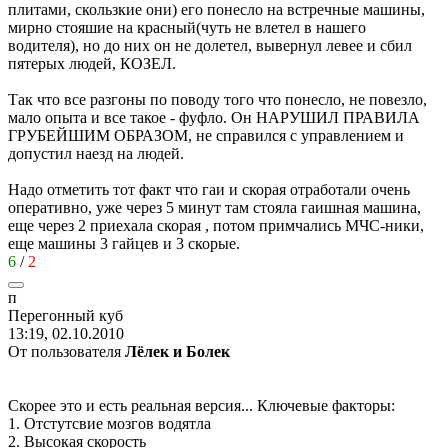
плитами, скользкие они) его понесло на встречные машины,
мирно стояшие на красный(чуть не влетел в нашего
водителя), но до них он не долетел, вывернул левее и сбил
пятерых людей, КОЗЕЛ.
Так что все разгоны по поводу того что понесло, не повезло,
мало опыта и все такое - фуфло. Он НАРУШИЛ ПРАВИЛА
ГРУБЕЙШИМ ОБРАЗОМ, не справился с управлением и
допустил наезд на людей.
Надо отметить тот факт что гаи и скорая отработали очень
оперативно, уже через 5 минут там стояла гаишная машина,
еще через 2 приехала скорая , потом примчались МЧС-ники,
еще машины 3 гайцев и 3 скорые.
6
/
2
п
Перегонный
куб
13:19, 02.10.2010
От пользователя
Лёлек и Болек
Скорее это и есть реальная версия... Ключевые факторы:
1. Отстутсвие мозгов водятла
2. Высокая скорость