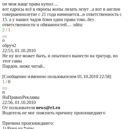
он мож ваще права купил ...
вот едросы всё в европы жопы лизать лезут ..а вот в англии
совершеннолетие с 21 года начинается...и ответственность с
15. а у наших чадов блин одни права токо..без
ответственности и обязанностей....
:ultra:
2
/
1
о
обруч
2
22:53, 01.10.2010
Не ну все может быть, и опытного вынести на тратуар, но
этот самы
Пардон, ниже читай..
[Сообщение изменено пользователем 01.10.2010 22:58]
1
/
0
н
НаПравахРекламы
22:56, 01.10.2010
От пользователя
news@e1.ru
Водитель не мог пояснить причину произошедшего
Причина произошедшего:
1) Руки из *опы