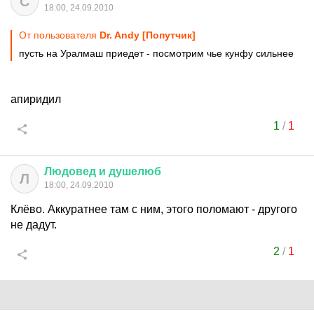
C
18:00, 24.09.2010
От пользователя
Dr. Andy [Попутчик]
пусть на Уралмаш приедет - посмотрим чье кунфу сильнее
апиридил
1
/
1
Людовед
и
душелюб
Л
18:00, 24.09.2010
Клёво. Аккуратнее там с ним, этого поломают - другого
не дадут.
2
/
1