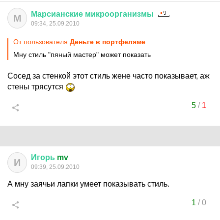
Марсианские
микроорганизмы
М
09:34, 25.09.2010
От пользователя
Деньге в портфеляме
Мну стиль "пяный мастер" может показать
Сосед за стенкой этот стиль жене часто показывает, аж
стены трясутся
5
/
1
Игорь
mv
И
09:39, 25.09.2010
А мну заячьи лапки умеет показывать стиль.
1
/
0