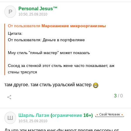
Personal Jesus™
P
10:50, 25.09.2010
От пользователя
Марсианские микроорганизмы
Цитата:
От пользователя: Деньге в портфеляме
Мну стиль "пяный мастер" может показать
Сосед за стенкой этот стиль жене часто показывает, аж
стены трясутся
там другое. там стиль уральский мастер
3
/
0
Шарль
Латэн
(
ограничение
16+)
Ш
10:53, 25.09.2010
Да что эти мастера кунг-фу могут против рессоры от