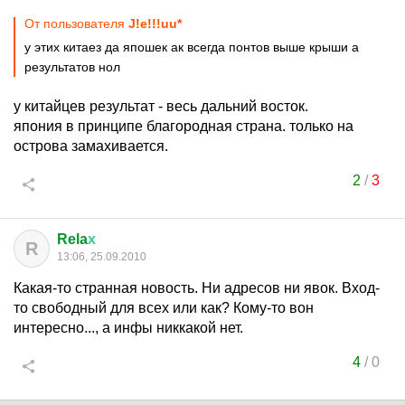
От пользователя
J!e!!!uu*
у этих китаез да япошек ак всегда понтов выше крыши а
результатов нол
у китайцев результат - весь дальний восток.
япония в принципе благородная страна. только на
острова замахивается.
2
/
3
Rela
х
R
13:06, 25.09.2010
Какая-то странная новость. Ни адресов ни явок. Вход-
то свободный для всех или как? Кому-то вон
интересно..., а инфы никкакой нет.
4
/
0