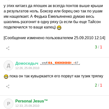
у этих китаез да япошек ак всегда понтов выше крыши
а результатов ноль. Боксер или борец око так по ушам
им нащелкает. А Федька Емельяненко думаю весь
шаолинь разгонит в одну ряху (а если бы еще Тайсон
подключился то ваще капец)
[Сообщение изменено пользователем 25.09.2010 12:14]
3
/
1
Домоседыч
Д
12:26, 25.09.2010
пока он так кувыркается его порвут как тузик тряпку
2
/
1
Personal Jesus™
P
12:33, 25.09.2010