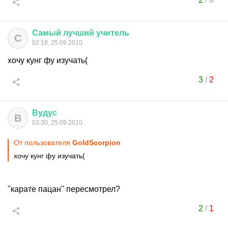
Самый
лучший
учитель
С
02:18, 25.09.2010
хочу кунг фу изучать(
3
/
2
Вудус
В
03:30, 25.09.2010
От пользователя
GoldScorpion
хочу кунг фу изучать(
"карате пацан" пересмотрел?
2
/
1