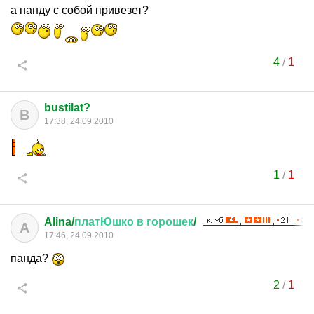
а панду с собой привезет?
4
/
1
bustilat?
B
17:38, 24.09.2010
1
/
1
Alina/
платЮшко
в
горошек
/
A
17:46, 24.09.2010
панда?
2
/
1