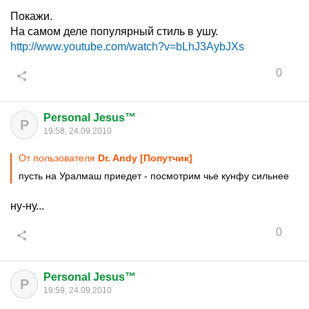
Покажи.
На самом деле популярный стиль в ушу.
http://www.youtube.com/watch?v=bLhJ3AybJXs
0
Personal Jesus™
P
19:58, 24.09.2010
От пользователя
Dr. Andy [Попутчик]
пусть на Уралмаш приедет - посмотрим чье кунфу сильнее
ну-ну...
0
Personal Jesus™
P
19:59, 24.09.2010