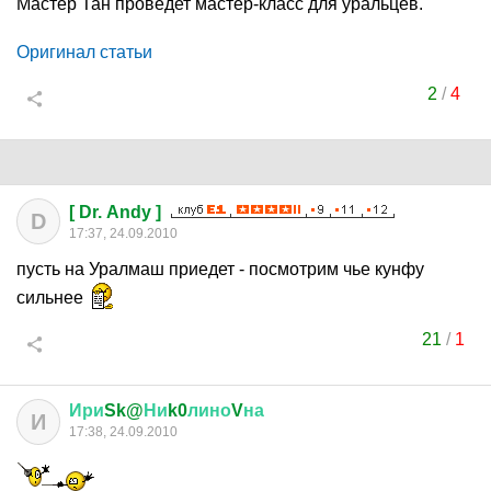
Мастер Тан проведет мастер-класс для уральцев.
Оригинал статьи
2
/
4
[ Dr. Andy ]
D
17:37, 24.09.2010
пусть на Уралмаш приедет - посмотрим чье кунфу
сильнее
21
/
1
Ири
Sk@
Ни
k0
лино
V
на
И
17:38, 24.09.2010