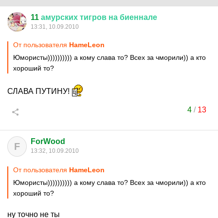
11
амурских
тигров
на
биеннале
13:31, 10.09.2010
От пользователя
HаmеLеоn
Юмористы)))))))))) а кому слава то? Всех за чморили)) а кто
хороший то?
СЛАВА ПУТИНУ!
4
/
13
ForWood
F
13:32, 10.09.2010
От пользователя
HаmеLеоn
Юмористы)))))))))) а кому слава то? Всех за чморили)) а кто
хороший то?
ну точно не ты