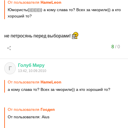
От пользователя
HаmеLеоn
Юмористы)))))))))) а кому слава то? Всех за чморили)) а кто
хороший то?
не петросянь перед выборами!
8
/
0
Голуб
Миру
Г
13:42, 10.09.2010
От пользователя
HаmеLеоn
а кому слава то? Всех за чморили)) а кто хороший то?
От пользователя
Госдеп
От пользователя: Aius