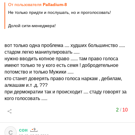
От пользователя
Palladium-8
Не только придти и послушать, но и проголосовать!
Долой сити-менеджера!
вот только одна проблема .... худших большинство .....
стадом легко манипулировать .....
нужно вводить копное право ...... там право голоса
имеют только те у кого есть семя ! добродетельное
потомство и только Мужики .....
кто станет доверять право голоса наркам , дебилам,
алкашам и.т .д. ???
при дермократии так и происходит .... стаду говорят за
кого голосовать .....
2
/
10
сон
С