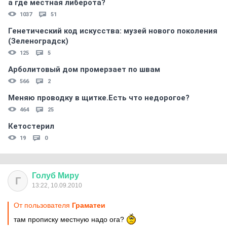
а где местная либерота?
1037
51
Генетический код искусства: музей нового поколения
(Зеленоградск)
125
5
Арболитовый дом промерзает по швам
566
2
Меняю проводку в щитке.Есть что недорогое?
464
25
Кетостерил
19
0
Голуб
Миру
Г
13:22, 10.09.2010
От пользователя
Граматеи
там прописку местную надо ога?