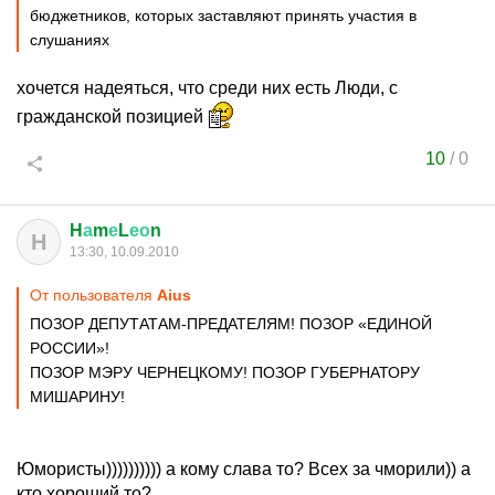
бюджетников, которых заставляют принять участия в
слушаниях
хочется надеяться, что среди них есть Люди, с
гражданской позицией
10
/
0
H
а
m
е
L
ео
n
H
13:30, 10.09.2010
От пользователя
Aius
ПОЗОР ДЕПУТАТАМ-ПРЕДАТЕЛЯМ! ПОЗОР «ЕДИНОЙ
РОССИИ»!
ПОЗОР МЭРУ ЧЕРНЕЦКОМУ! ПОЗОР ГУБЕРНАТОРУ
МИШАРИНУ!
Юмористы)))))))))) а кому слава то? Всех за чморили)) а
кто хороший то?