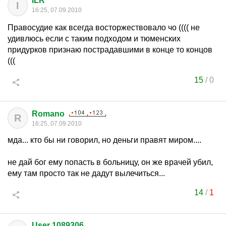
ILR
I
16:25, 07.09.2010
Правосудие как всегда восторжествовало чо (((( не
удивлюсь если с таким подходом и тюменских
придурков признаю пострадавшими в конце то концов
(((
15
/
0
Romano
R
16:25, 07.09.2010
мда... кто бы ни говорил, но деньги правят миром....
не дай бог ему попасть в больницу, он же врачей убил,
ему там просто так не дадут вылечиться...
14
/
1
User 1089306