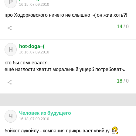
P
16:15, 07.09.2010
про Ходорковского ничего не слышно :-( он жив хоть?!
14
/
0
hot-doga=(
H
16:16, 07.09.2010
кто бы сомневался.
ещё наглости хватит моральный ущерб потребовать.
18
/
0
Человек
из
будущего
Ч
16:18, 07.09.2010
бойкот лукойлу - компания прикрывает убийцу