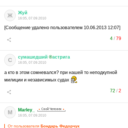
Жуй
Ж
16:05, 07.09.2010
[Сообщение удалено пользователем 10.06.2013 12:07]
4
/
79
сумашедший
®
астрига
С
16:05, 07.09.2010
а кто в этом сомневался? при нашей то неподкупной
милиции и независимых судах
72
/
2
Marley_
M
16:05, 07.09.2010
От пользователя
Бондарь Федорчук