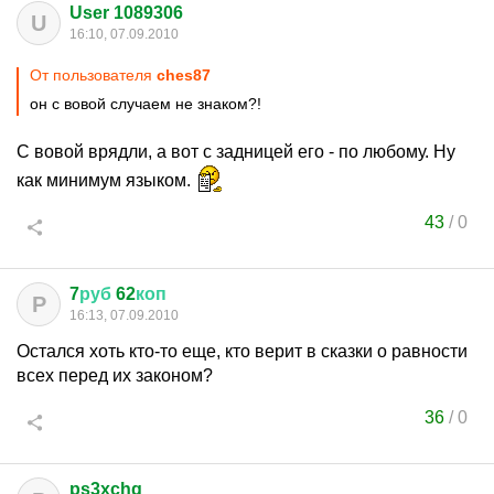
User 1089306
U
16:10, 07.09.2010
От пользователя
ches87
он с вовой случаем не знаком?!
С вовой врядли, а вот с задницей его - по любому. Ну
как минимум языком.
43
/
0
7
руб
62
коп
Р
16:13, 07.09.2010
Остался хоть кто-то еще, кто верит в сказки о равности
всех перед их законом?
36
/
0
ps3xchg