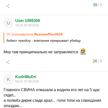
39
/
0
User 1089306
U
16:19, 07.09.2010
От пользователя
RussianPlus2010
бойкот лукойлу - компания прикрывает убийцу
Мну там принципиально не заправляется.
26
/
0
KudriMuDri
K
16:20, 07.09.2010
Главного СВИНА отмазали.а водила его лет на 5 щас
сядет...
а полюбэ дирик сзади арал... -топи топи на совещания
опаздаю...