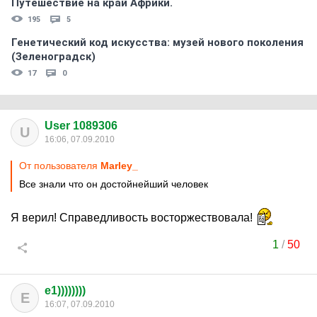
Путешествие на край Африки.
195
5
Генетический код искусства: музей нового поколения
(Зеленоградск)
17
0
User 1089306
U
16:06, 07.09.2010
От пользователя
Marley_
Все знали что он достойнейший человек
Я верил! Справедливость восторжествовала!
1
/
50
e1))))))))
E
16:07, 07.09.2010