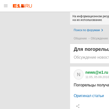
На информационном ресур
на их использование.
Поиск по форумам
Общение
Обсуждение 
Для погорель
Обсуждение новос
news@e1.ru
N
11:05, 05.09.201
Погорельцы получа
Оригинал статьи