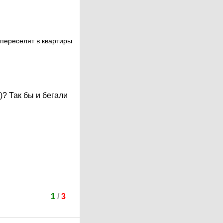
 переселят в квартиры
)? Так бы и бегали
1
/
3