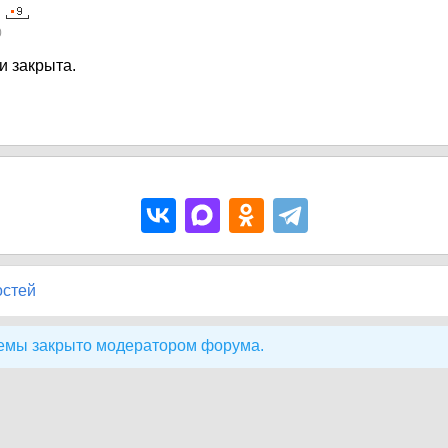
0
и закрыта.
остей
емы закрыто модератором форума.