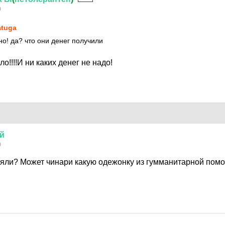
0
tuga
но! да? что они денег получили
о!!!!И ни каких денег не надо!
й
0
яли? Может чинари какую одежонку из гумманитарной помо