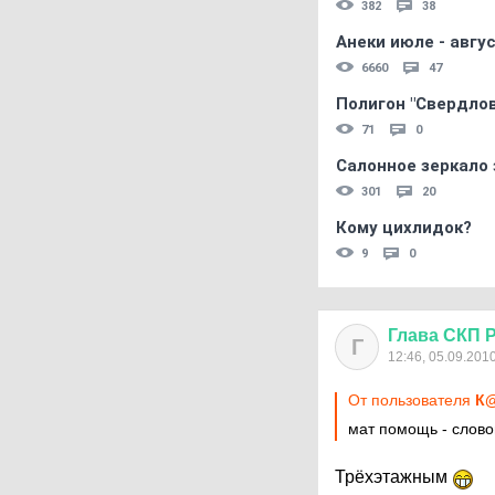
382
38
Анеки июле - авгус
6660
47
Полигон "Свердловс
71
0
Салонное зеркало 
301
20
Кому цихлидок?
9
0
Глава
СКП
Г
12:46, 05.09.201
От пользователя
К
мат помощь - слов
Трёхэтажным