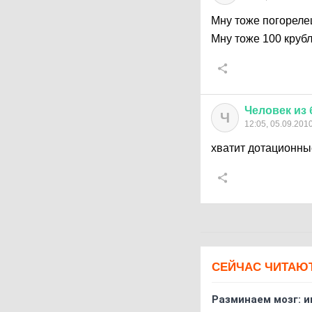
Мну тоже погорелец
Мну тоже 100 круб
Человек
из
Ч
12:05, 05.09.201
хватит дотационные
СЕЙЧАС ЧИТАЮ
Разминаем мозг: и