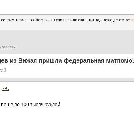
се применяются cookie-файлы. Оставаясь на сайте, вы подтверждаете свое
с
новостей
цев из Вижая пришла федеральная матпомо
тей
0
т еще по 100 тысяч рублей.