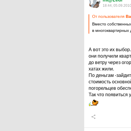
18:44, 05.09.201
От пользователя
Ba
Вместо собственных
в многоквартирных 
А вот это их выбор
они получили кварт
до ветру через ого
хатах жили.
По деньгам -зайдит
стоимость основной
погорельцев обесп
Так что появиться 