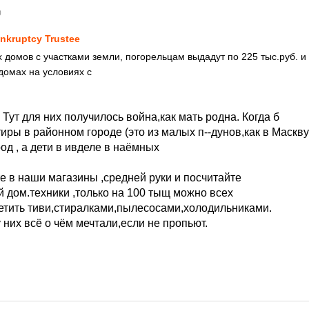
0
nkruptcy Trustee
 домов с участками земли, погорельцам выдадут по 225 тыс.руб. и
домах на условиях с
. Тут для них получилось война,как мать родна. Когда б
иры в районном городе (это из малых п--дунов,как в Маскву
род , а дети в ивделе в наёмных
е в наши магазины ,средней руки и посчитайте
 дом.техники ,только на 100 тыщ можно всех
етить тиви,стиралками,пылесосами,холодильниками.
у них всё о чём мечтали,если не пропьют.