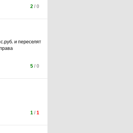
2
/
0
с.руб. и переселят
 права
5
/
0
1
/
1