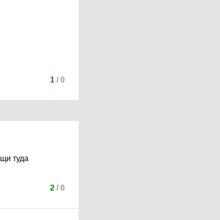
1
/
0
щи туда
2
/
0