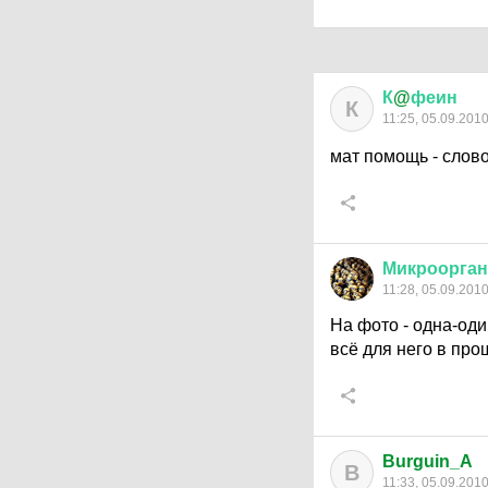
К
@
феин
К
11:25, 05.09.201
мат помощь - слов
Микроорга
11:28, 05.09.201
На фото - одна-од
всё для него в пр
Burguin_A
B
11:33, 05.09.201