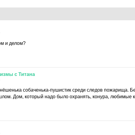
0
ом и делом?
низмы
с
Титана
0
инёшенька собаченька-пушистик среди следов пожарища. Б
ошлом. Дом, который надо было охранять, конура, любимые 
0