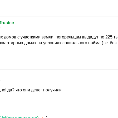
Trustee
0
 домов с участками земли, погорельцам выдадут по 225 ты
квартирных домах на условиях социального найма (т.е. без
0
дно! да? что они денег получили
К
Ы
(
нетолерантен
)