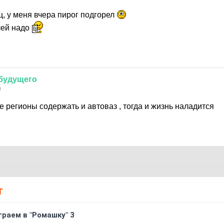
, у меня вчера пирог подгорел
лей надо
будущего
0
 регионы содержать и автоваз , тогда и жизнь наладится
Т
граем в "Ромашку" 3