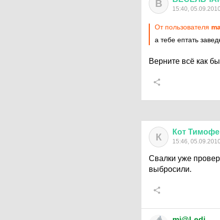
В
15:40, 05.09.201
От пользователя
ma
а тебе ептать завед
Верните всё как был
Кот
Тимофе
К
15:46, 05.09.201
Свалки уже провер
выбросили.
mi@Ledi