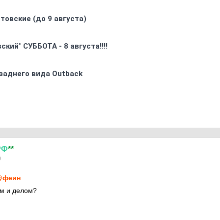
товские (до 9 августа)
кий" СУББОТА - 8 августа!!!!
заднего вида Outback
РФ
**
0
@феин
ом и делом?