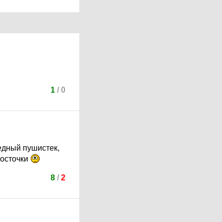
1
/
0
едный пушистек,
косточки
8
/
2