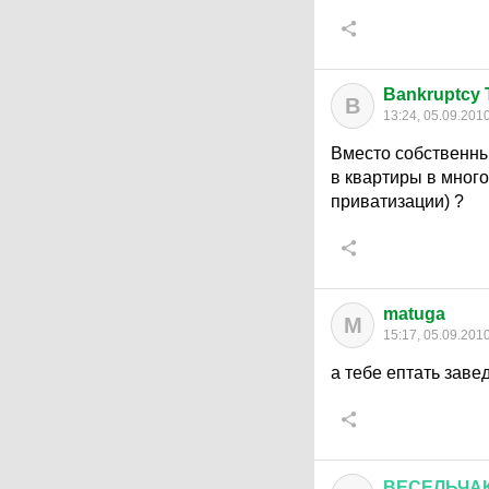
Bankruptcy 
B
13:24, 05.09.201
Вместо собственных
в квартиры в много
приватизации) ?
matuga
M
15:17, 05.09.201
а тебе ептать заве
ВЕСЕЛЬЧА