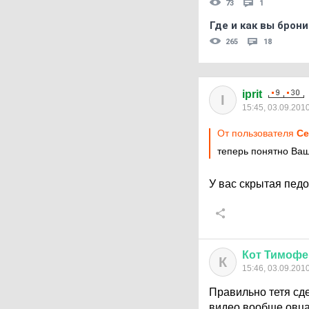
73
1
Где и как вы брон
265
18
iprit
I
15:45, 03.09.201
От пользователя
Ce
теперь понятно Ваш
У вас скрытая педо
Кот
Тимофе
К
15:46, 03.09.201
Правильно тетя сдел
видео вообще овца