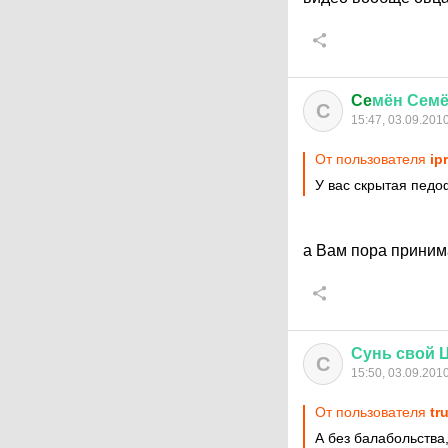
Ce
мён
Сем
C
15:47, 03.09.201
От пользователя
ipr
У вас скрытая педоф
а Вам пора принима
Сунь
свой
С
15:50, 03.09.201
От пользователя
tr
А без балабольства,