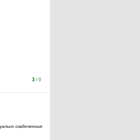
3
/
0
ксуально озабоченные