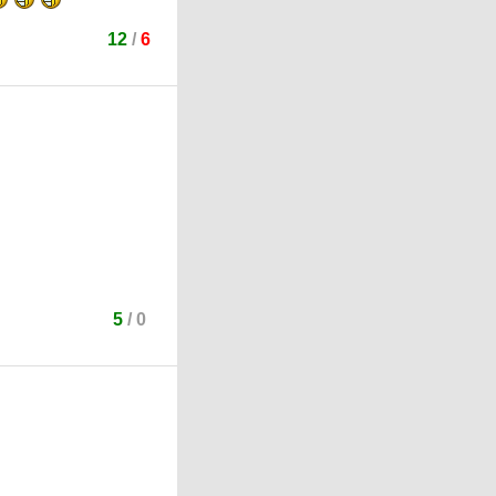
12
/
6
5
/
0