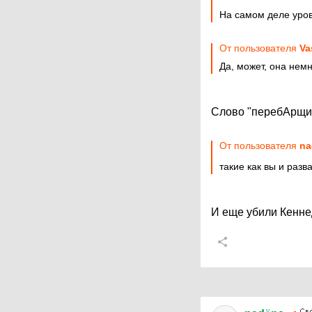
На самом деле уров
От пользователя
Va
Да, может, она нем
Слово "перебАрщива
От пользователя
n
такие как вы и разв
И еще убили Кеннед