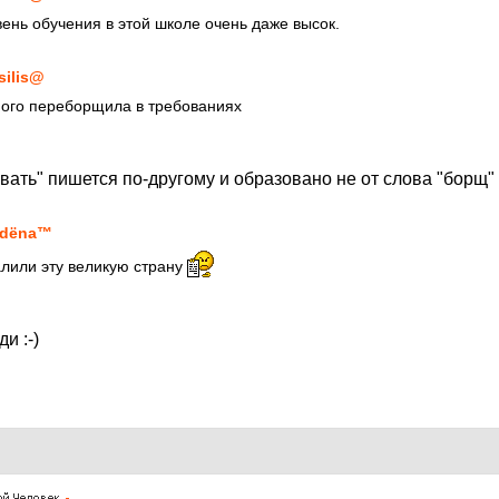
ень обучения в этой школе очень даже высок.
silis@
ного переборщила в требованиях
ть" пишется по-другому и образовано не от слова "борщ" :
adёna™
алили эту великую страну
и :-)