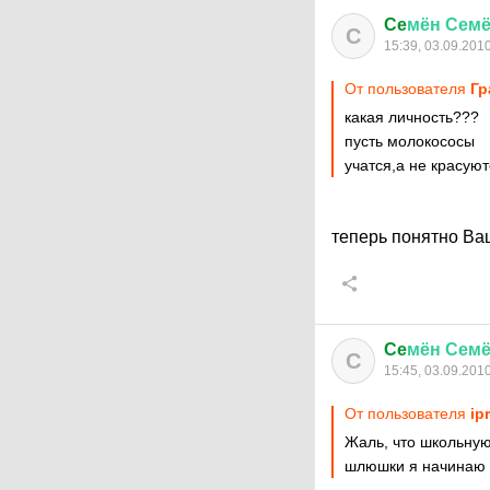
Ce
мён
Сем
C
15:39, 03.09.201
От пользователя
Гр
какая личность???
пусть молокососы
учатся,а не красуют
теперь понятно Ва
Ce
мён
Сем
C
15:45, 03.09.201
От пользователя
ipr
Жаль, что школьную
шлюшки я начинаю 