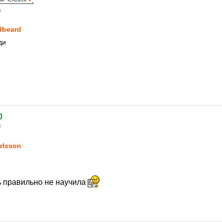
0
dbeard
ди
0
0
rlsson
ь правильно не научила