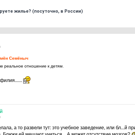
ируете жилье? (посуточно, в России)
0
мён Семёныч
е реальное отношение к детям.
филия......
й
0
ала, а то развели тут: это учебное заведение, или бл...й п
. Брюки ей мешают учиться... А может отсутствие мозгов?