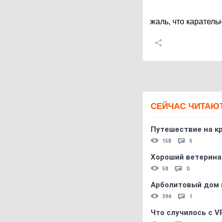
жаль, что каратель
СЕЙЧАС ЧИТАЮ
Путешествие на кр
158
5
Хороший ветерина
58
0
Арболитовый дом 
394
1
Что случилось с V