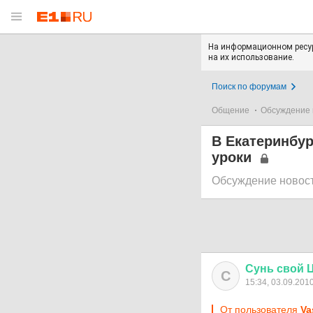
На информационном ресур
на их использование.
Поиск по форумам
Общение
Обсуждение 
В Екатеринбур
уроки
Обсуждение новос
Сунь
свой
С
15:34, 03.09.201
От пользователя
Va