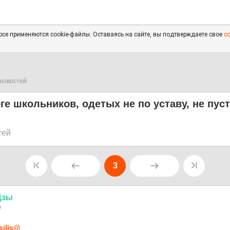
се применяются cookie-файлы. Оставаясь на сайте, вы подтверждаете свое
с
новостей
ге школьников, одетых не по уставу, не пус
тей
3
Цзы
0
silis@