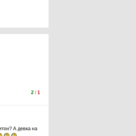
2
/
1
ритон? А девка на