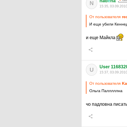
nad
ё
na
N
15:35, 03.09.201
От пользователя
re
И еще убили Кенне
и еще Майкла
User 116832
U
15:37, 03.09.201
От пользователя
Ka
Ольга Палллллна
чо падловна писат