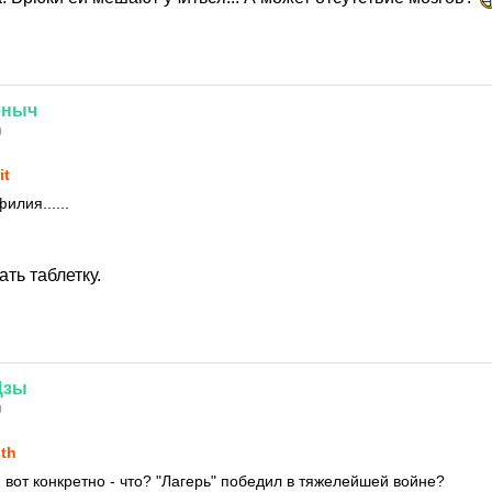
ёныч
0
it
илия......
ть таблетку.
Цзы
0
uth
 вот конкретно - что? "Лагерь" победил в тяжелейшей войне?