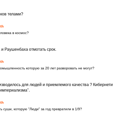
ков телами?
uth
еловека в космос?
 и Раушенбаха отмотать срок.
uth
ромышленность которую за 20 лет разворовать не могут?
изводилось для людей и приемлемого качества ? Кибернетик
империализма".
uth
ть суши, которую "Люди" за год превратили в 1/9?