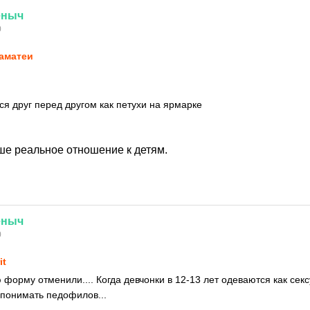
ёныч
0
аматеи
ся друг перед другом как петухи на ярмарке
ше реальное отношение к детям.
ёныч
0
it
 форму отменили.... Когда девчонки в 12-13 лет одеваются как се
понимать педофилов...