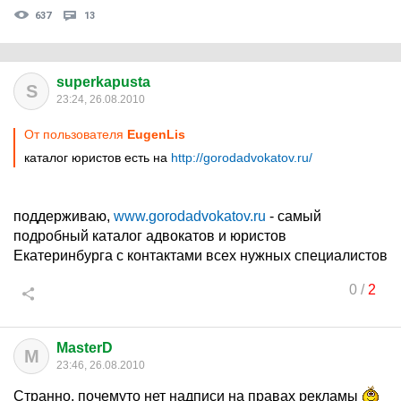
637
13
superkapusta
S
23:24, 26.08.2010
От пользователя
EugenLis
каталог юристов есть на
http://gorodadvokatov.ru/
поддерживаю,
www.gorodadvokatov.ru
- самый
подробный каталог адвокатов и юристов
Екатеринбурга с контактами всех нужных специалистов
0
/
2
MasterD
M
23:46, 26.08.2010
Странно, почемуто нет надписи на правах рекламы