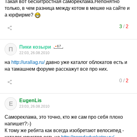
Такая вот бесхитростная самореклама.Непонятно
только, в чем разница между котом в мешке на сайте и
а юрфирме?
3
/
2
Пики
козыри
П
22:03, 26.08.2010
на
http://urallag.ru/
давно уже каталог облокатов есть и
на тамашнем форуме расскажут все про них.
0
/
2
EugenLis
E
23:03, 26.08.2010
Самореклама, это точно, кто же сам про себя плохо
напишет?:-)
К тому же ребята как всегда изобретают велосипед -