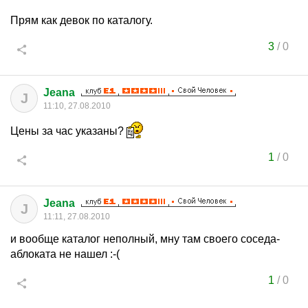
Прям как девок по каталогу.
3
/
0
Jeana
J
11:10, 27.08.2010
Цены за час указаны?
1
/
0
Jeana
J
11:11, 27.08.2010
и вообще каталог неполный, мну там своего соседа-
аблоката не нашел :-(
1
/
0