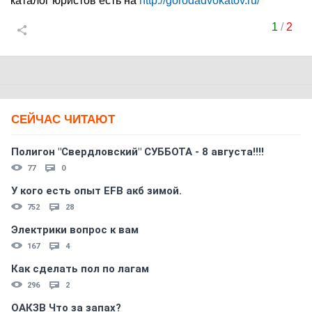
каталог юристов есть на
http://gorodadvokatov.ru/
1
/
2
СЕЙЧАС ЧИТАЮТ
Полигон "Свердловский" СУББОТА - 8 августа!!!!
77
0
У кого есть опыт EFB акб зимой.
752
28
Электрики вопрос к вам
167
4
Как сделать пол по лагам
296
2
ОАКЗВ Что за запах?