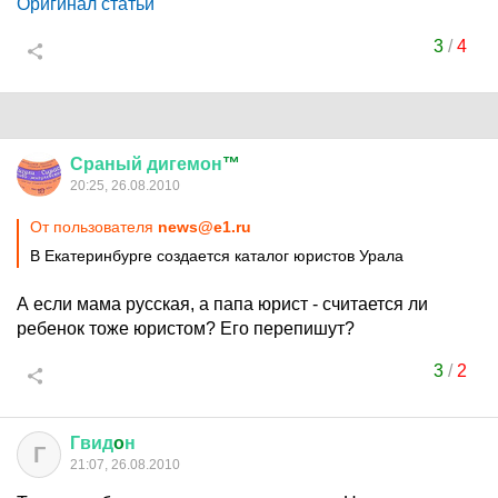
Оригинал статьи
3
/
4
Сраный
дигемон
™
20:25, 26.08.2010
От пользователя
news@e1.ru
В Екатеринбурге создается каталог юристов Урала
А если мама русская, а папа юрист - считается ли
ребенок тоже юристом? Его перепишут?
3
/
2
Гвид
o
н
Г
21:07, 26.08.2010