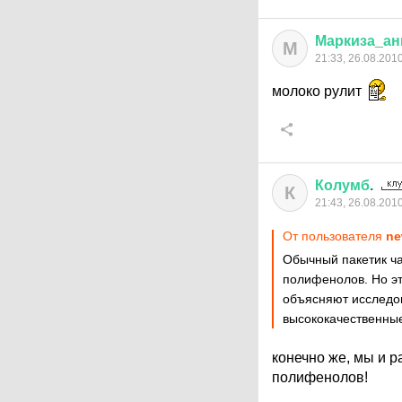
Маркиза
_
ан
М
21:33, 26.08.201
молоко рулит
Колумб
.
К
21:43, 26.08.201
От пользователя
ne
Обычный пакетик ча
полифенолов. Но эт
объясняют исследов
высококачественные 
конечно же, мы и р
полифенолов!