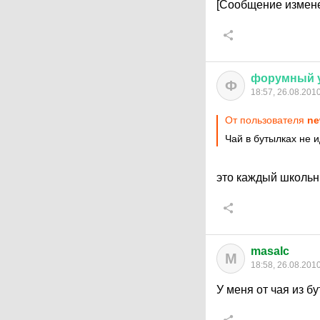
[Сообщение измене
форумный
Ф
18:57, 26.08.201
От пользователя
ne
Чай в бутылках не и
это каждый школьн
masaIc
M
18:58, 26.08.201
У меня от чая из б