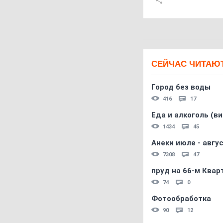
СЕЙЧАС ЧИТАЮ
Город без воды
416
17
Еда и алкоголь (в
1434
45
Анеки июле - авгус
7308
47
пруд на 66-м Квар
74
0
Фотообработка
90
12