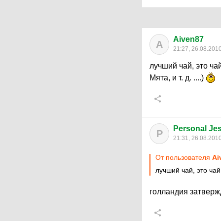
Aiven87
A
21:27, 26.08.201
лучший чай, это ч
Мята, и т. д. ....)
Personal J
P
21:31, 26.08.201
От пользователя
Ai
лучший чай, это ча
голландия затверж