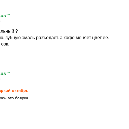
esus™
0
альный ?
ю. зубную эмаль разъедает. а кофе меняет цвет её.
 сок.
esus™
0
ркий октябрь
ах- это боярка