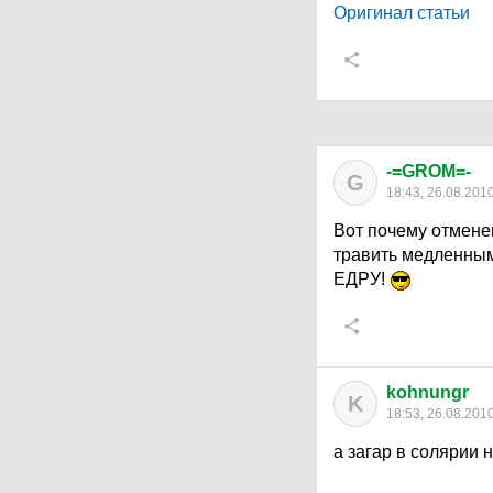
Оригинал статьи
-=GROM=-
G
18:43, 26.08.201
Вот почему отмене
травить медленным
ЕДРУ!
kohnungr
K
18:53, 26.08.201
а загар в солярии н