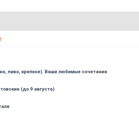
Т
ино, пиво, крепкое). Ваши любимые сочетания
товские (до 9 августа)
тале