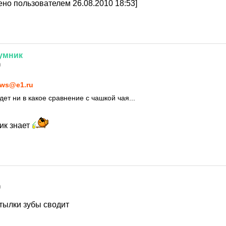
но пользователем 26.08.2010 18:53]
умник
0
ws@e1.ru
дет ни в какое сравнение с чашкой чая...
ик знает
0
утылки зубы сводит