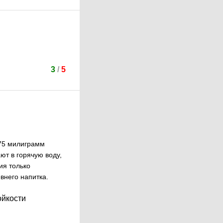
3
/
5
175 милиграмм
ют в горячую воду,
ия только
евнего напитка.
ойкости