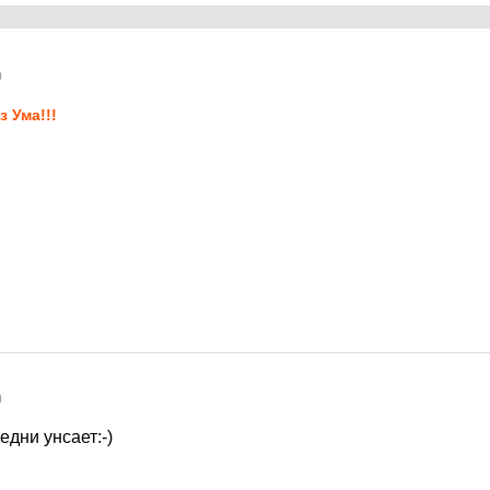
0
з Ума!!!
0
дни унсает:-)