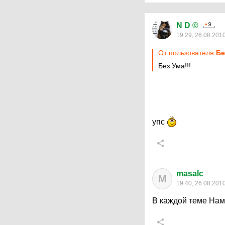
N D ©
19:29, 26.08.201
От пользователя
Бе
Без Ума!!!
упс
masaIc
M
19:40, 26.08.201
В каждой теме Наме