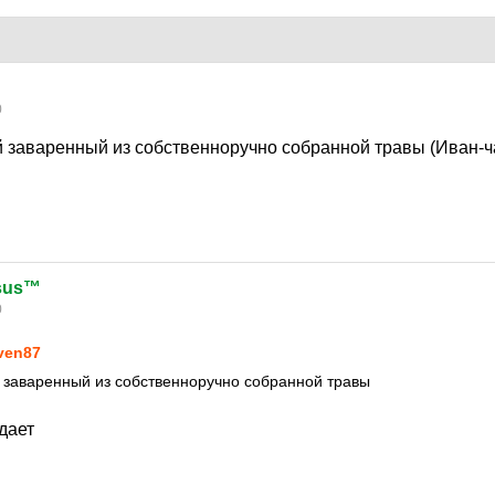
0
ай заваренный из собственноручно собранной травы (Иван-ч
esus™
0
ven87
й заваренный из собственноручно собранной травы
дает