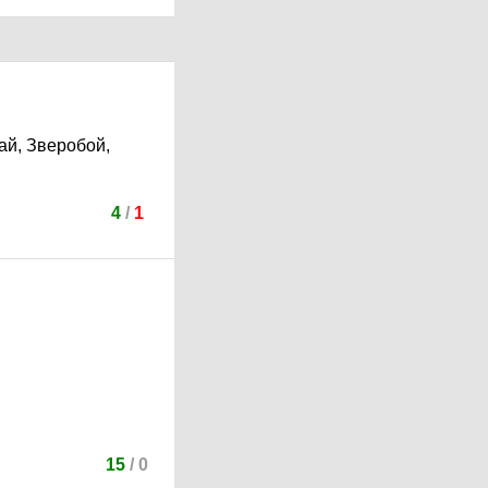
ай, Зверобой,
4
/
1
15
/
0