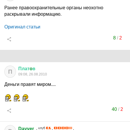
Ранее правоохранительные органы неохотно
раскрывали информацию.
Оригинал статьи
8
/
2
Плат
o
в
П
09:08, 26.08.2010
Деньги правят миром....
40
/
2
Dayver