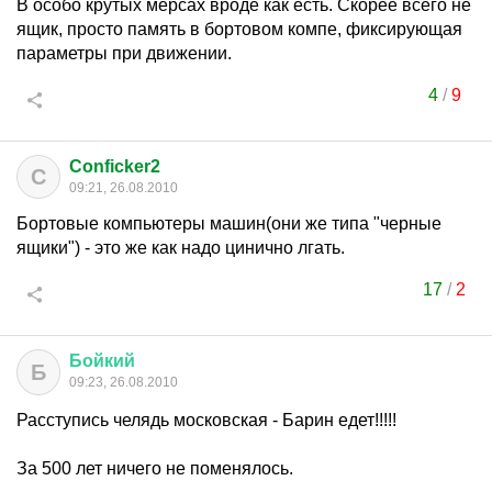
В особо крутых мерсах вроде как есть. Скорее всего не
ящик, просто память в бортовом компе, фиксирующая
параметры при движении.
4
/
9
Conficker2
C
09:21, 26.08.2010
Бортовые компьютеры машин(они же типа "черные
ящики") - это же как надо цинично лгать.
17
/
2
Бойкий
Б
09:23, 26.08.2010
Расступись челядь московская - Барин едет!!!!!
За 500 лет ничего не поменялось.