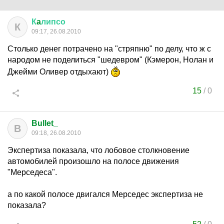
К
a
липсо
К
09:17, 26.08.2010
Столько денег потрачено на "стряпню" по делу, что ж с
народом не поделиться "шедевром" (Кэмерон, Нолан и
Джейми Оливер отдыхают)
15
/
0
Bullet_
B
09:18, 26.08.2010
Экспертиза показала, что лобовое столкновение
автомобилей произошло на полосе движения
"Мерседеса".
а по какой полосе двигался Мерседес экспертиза не
показала?