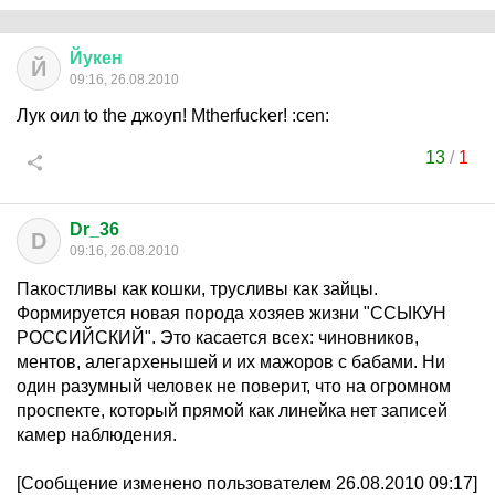
Йукен
Й
09:16, 26.08.2010
Лук оил to the джоуп! Mtherfucker! :cen:
13
/
1
Dr_36
D
09:16, 26.08.2010
Пакостливы как кошки, трусливы как зайцы.
Формируется новая порода хозяев жизни "ССЫКУН
РОССИЙСКИЙ". Это касается всех: чиновников,
ментов, алегархенышей и их мажоров с бабами. Ни
один разумный человек не поверит, что на огромном
проспекте, который прямой как линейка нет записей
камер наблюдения.
[Сообщение изменено пользователем 26.08.2010 09:17]