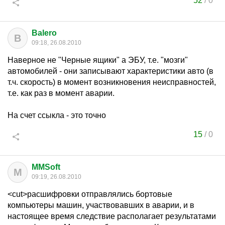
52
/
0
Balero
B
09:18, 26.08.2010
Наверное не "Черные ящики" а ЭБУ, т.е. "мозги"
автомобилей - они записывают характеристики авто (в
т.ч. скорость) в момент возникновения неисправностей,
т.е. как раз в момент аварии.
На счет ссыкла - это точно
15
/
0
MMSoft
M
09:19, 26.08.2010
<cut>расшифровки отправлялись бортовые
компьютеры машин, участвовавших в аварии, и в
настоящее время следствие располагает результатами