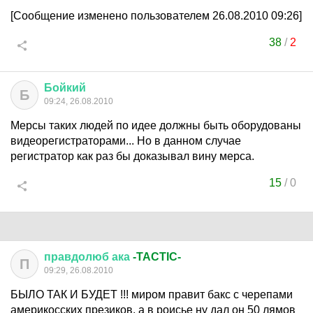
[Сообщение изменено пользователем 26.08.2010 09:26]
38
/
2
Бойкий
Б
09:24, 26.08.2010
Мерсы таких людей по идее должны быть оборудованы
видеорегистраторами... Но в данном случае
регистратор как раз бы доказывал вину мерса.
15
/
0
правдолюб
ака
-TACTIC-
П
09:29, 26.08.2010
БЫЛО ТАК И БУДЕТ !!! миром правит бакс с черепами
америкосских презиков, а в роисье ну дал он 50 лямов