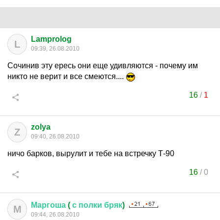
Lamprolog
L
09:39, 26.08.2010
Сочинив эту ересь они еще удивляются - почему им
никто не верит и все смеются....
16
/
1
zolya
Z
09:40, 26.08.2010
ничо барков, вырулит и тебе на встречку Т-90
16
/
0
Маргоша
(
с
полки
бряк
)
М
09:44, 26.08.2010