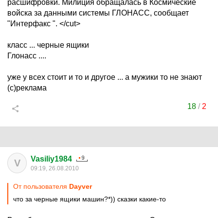
расшифровки. Милиция обращалась в Космические
войска за данными системы ГЛОНАСС, сообщает
"Интерфакс ". </cut>
класс ... черные ящики
Глонасс ....
уже у всех стоит и то и другое ... а мужики то не знают
(с)реклама
18
/
2
Vasiliy1984
V
09:19, 26.08.2010
От пользователя
Dayver
что за черные ящики машин?*)) сказки какие-то