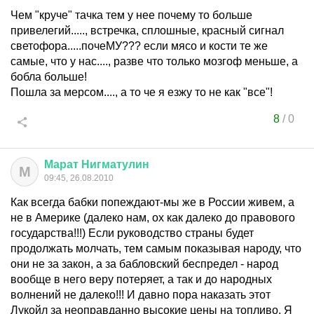
Чем "круче" тачка тем у нее почему то больше
привелегий....., встречка, сплошные, красный сигнал
светофора.....почеМУ??? если мясо и кости те же
самые, что у нас...., разве что только мозгоф меньше, а
бобла больше!
Пошла за мерсом...., а то че я езжу то не как "все"!
8
/
0
Марат
Нигматулин
М
09:45, 26.08.2010
Как всегда бабки попеждают-мы же в России живем, а
не в Америке (далеко нам, ох как далеко до правового
государства!!!) Если руководство страны будет
продолжать молчать, тем самым показывая народу, что
они не за закон, а за бабловский беспредел - народ
вообще в него веру потеряет, а так и до народных
волнений не далеко!!! И давно пора наказать этот
Лукойл за неоправданно высокие цены на топливо. Я