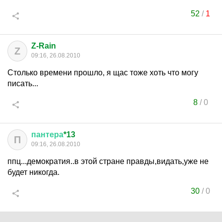
52
/
1
Z-Rain
Z
09:16, 26.08.2010
Столько времени прошло, я щас тоже хоть что могу
писать...
8
/
0
пантера
*13
П
09:16, 26.08.2010
ппц...демократия..в этой стране правды,видать,уже не
будет никогда.
30
/
0