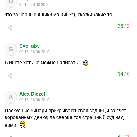
D
09:12, 26.08.2010
что за черные ящики машин?*)) сказки какие-то
36
/
2
Svo_abv
S
09:15, 26.08.2010
В инете хоть че можно написать...
14
/
0
Alex Diezel
A
09:15, 26.08.2010
Паскудные чинари прикрывают свои задницы за счет
ворованных денюг, да свершится страшный суд над
ними!
41
/
1