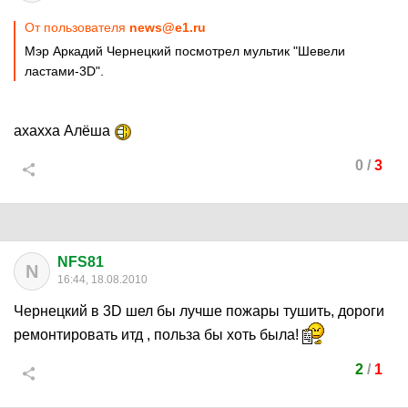
От пользователя
news@e1.ru
Мэр Аркадий Чернецкий посмотрел мультик "Шевели
ластами-3D".
ахахха Алёша
0
/
3
NFS81
N
16:44, 18.08.2010
Чернецкий в 3D шел бы лучше пожары тушить, дороги
ремонтировать итд , польза бы хоть была!
2
/
1