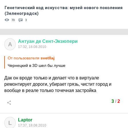
Генетический код искусства: музей нового поколения
(Зеленоградск)
70
3
Антуан
де
Сент
-
Экзюпери
А
17:32, 18.08.2010
От пользователя
svetllaj
Чернецкий в 3D шел бы лучше
Дак он вроде только и делает что в виртуале
ремонтирует дороги, убирает грязь, чистит город и
вообще в реале только точечная застройка
3
/
2
Laptor
L
17:37, 18.08.2010