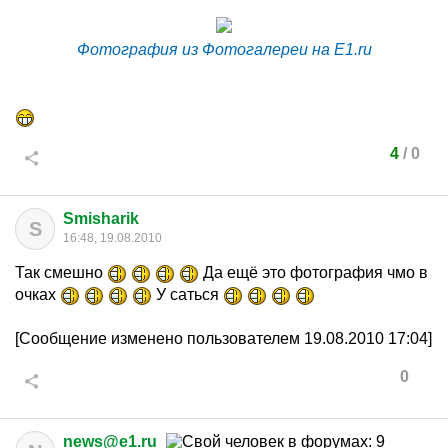
Фотография из Фотогалереи на E1.ru
4
/
0
Smisharik
S
16:48, 19.08.2010
Так смешно
Да ещё это фотография чмо в
очках
У саться
[Сообщение изменено пользователем 19.08.2010 17:04]
0
news@e1.ru