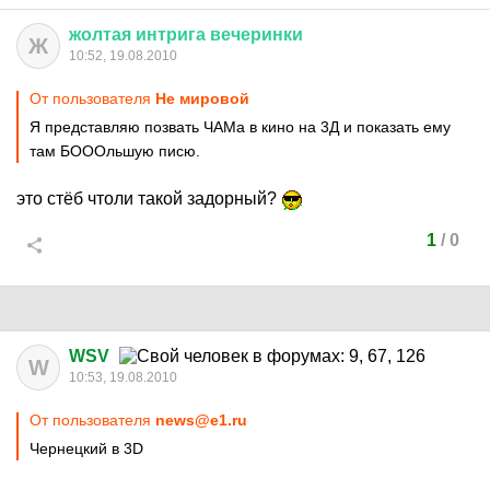
жолтая
интрига
вечеринки
Ж
10:52, 19.08.2010
От пользователя
Не мировой
Я представляю позвать ЧАМа в кино на 3Д и показать ему
там БОООльшую писю.
это стёб чтоли такой задорный?
1
/
0
WSV
W
10:53, 19.08.2010
От пользователя
news@e1.ru
Чернецкий в 3D