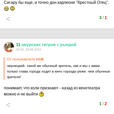
Cигару бы еще, и точно дон карлеоне "Крестный Отец".
3
/
1
11
амурских
тигров
с
рындой
23:15, 18.08.2010
От пользователя
irnik
чернецкий- такой же обычный зритель, как и мы с вами.
только глава города ходит в кино гораздо реже. чем обычные
зрители!
понимает, что коли признают - назад из кенотеатра
можно и не выйти
1
/
2