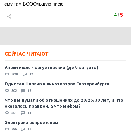
ему там БОООльшую писю.
4
/
5
СЕЙЧАС ЧИТАЮТ
Анеки июле - августовские (до 9 августа)
7009
47
Одиссея Нолана в кинотеатрах Екатеринбурга
302
16
Что вы думали об отношениях до 20/25/30 лет, и что
оказалось правдой, а что мифом?
361
14
Электрики вопрос к вам
256
11