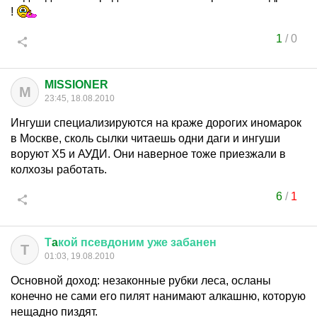
!
1
/
0
MISSIONER
M
23:45, 18.08.2010
Ингуши специализируются на краже дорогих иномарок
в Москве, сколь сылки читаешь одни даги и ингуши
воруют Х5 и АУДИ. Они наверное тоже приезжали в
колхозы работать.
6
/
1
Т
a
кой
псевдоним
уже
забанен
Т
01:03, 19.08.2010
Основной доход: незаконные рубки леса, осланы
конечно не сами его пилят нанимают алкашню, которую
нещадно пиздят.