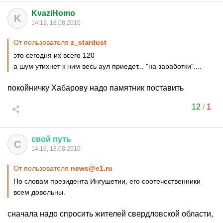
KvaziHomo
K
14:12, 18.08.2010
От пользователя
z_stardust
это сегодня их всего 120
а шум утихнет к ним весь аул приедет... "на заработки"....
покойничку Хабарову надо памятник поставить
12
/
1
свой
путь
С
14:16, 18.08.2010
От пользователя
news@e1.ru
По словам президента Ингушетии, его соотечественники
всем довольны.
сначала надо спросить жителей свердловской области,