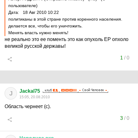
пользователе)
Дата: 18 Авг 2010 10:22
политиканы в этой стране против коренного населения.
делается все, чтобы его уничтожить.
Менять власть нужно менять!
не реально это ее поменть это как опухоль ЕР опхоло
великой русской державы!
1
/
0
Jackal75
J
15:05, 20.08.2010
Область чернеет (с).
3
/
0