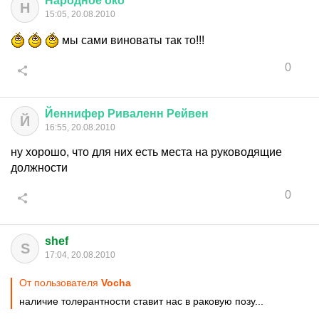
Народное
око
Н
15:05, 20.08.2010
мы сами виноваты так то!!!
0
Йеннифер
Риваленн
Рейвен
Й
16:55, 20.08.2010
ну хорошо, что для них есть места на руководящие
должности
0
shef
S
17:04, 20.08.2010
От пользователя
Vocha
наличие толерантности ставит нас в раковую позу...