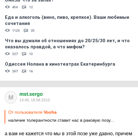
ОАКЗВ Что за запах?
454
12
Еда и алкоголь (вино, пиво, крепкое). Ваши любимые
сочетания
1124
35
Что вы думали об отношениях до 20/25/30 лет, и что
оказалось правдой, а что мифом?
327
13
Одиссея Нолана в кинотеатрах Екатеринбурга
267
16
mst.sergo
M
14:40, 18.08.2010
От пользователя
Vocha
наличие толерантности ставит нас в раковую позу...
а вам не кажется что мы в этой позе уже давно, причем