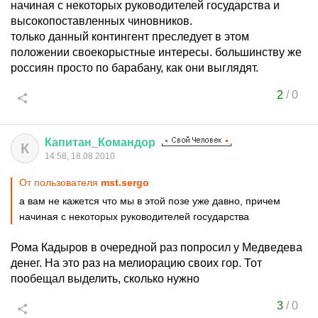
начиная с некоторых руководителей государства и
высокопоставленных чиновников.
только данный контингент преследует в этом
положении своекорыстные интересы. большинству же
россиян просто по барабану, как они выглядят.
2
/
0
Капитан
_
Командор
К
14:58, 18.08.2010
От пользователя
mst.sergo
а вам не кажется что мы в этой позе уже давно, причем
начиная с некоторых руководителей государства
Рома Кадыров в очередной раз попросил у Медведева
денег. На это раз на мелиорацию своих гор. Тот
пообещал выделить, сколько нужно
3
/
0