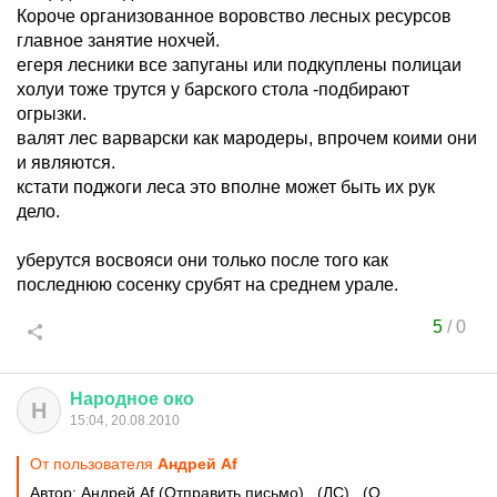
Короче организованное воровство лесных ресурсов
главное занятие нохчей.
егеря лесники все запуганы или подкуплены полицаи
холуи тоже трутся у барского стола -подбирают
огрызки.
валят лес варварски как мародеры, впрочем коими они
и являются.
кстати поджоги леса это вполне может быть их рук
дело.
уберутся восвояси они только после того как
последнюю сосенку срубят на среднем урале.
5
/
0
Народное
око
Н
15:04, 20.08.2010
От пользователя
Андрей Аf
Автор: Андрей Аf (Отправить письмо) (ЛС) (О