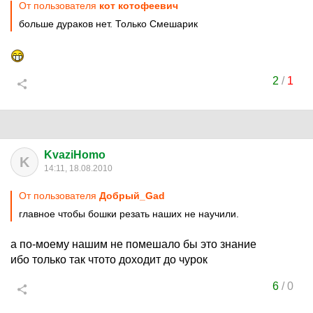
От пользователя
кот котофеевич
больше дураков нет. Только Смешарик
2
/
1
KvaziHomo
K
14:11, 18.08.2010
От пользователя
Добрый_Gad
главное чтобы бошки резать наших не научили.
а по-моему нашим не помешало бы это знание
ибо только так чтото доходит до чурок
6
/
0