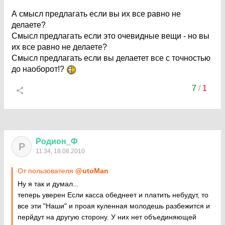
А смысл предлагать если вы их все равно не
делаете?
Смысл предлагать если это очевидные вещи - но вы
их все равно не делаете?
Смысл предлагать если вы делаетет все с точностью
до наоборот!?
7
/
1
Родион
_
Ф
Р
11:34, 18.08.2010
От пользователя
@utoMan
Ну я так и думал...
теперь уверен Если касса обеднеет и платить небудут, то
все эти "Наши" и проая куленная молодешь разбежится и
перйдут на другую сторону. У них нет объединяющей