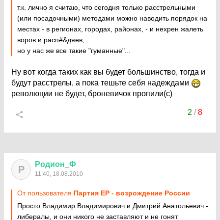
т.к. лично я считаю, что сегодня только расстрельными
(или посадочными) методами можно наводить порядок на
местах - в регионах, городах, районах, - и нехрен жалеть
воров и расп#&дяев,
но у нас же все такие "гуманные"...
Ну вот когда таких как вы будет большинство, тогда и
будут расстрелы, а пока тешьте себя надеждами
революции не будет, броневичок пропили(с)
2
/
8
Родион
_
Ф
Р
11:40, 18.08.2010
От пользователя
Партия ЕР - возрождение России
Просто Владимир Владимирович и Дмитрий Анатольевич -
либералы, и они никого не заставляют и не гонят