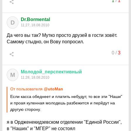
1
/
1
Dr.Bormental
D
11:27, 18.08.2010
Да чего вы так? Мутко просто друзей в гости зовёт.
Самому стыдно, он Вову попросил.
0
/
3
Молодой
_
перспективный
М
11:28, 18.08.2010
От пользователя
@utoMan
Если касса обеднеет и платить небудут, то все эти "Наши"
и проая куленная молодешь разбежится и перйдут на
другую сторону.
я в Ордженекидзевском отделении "Единой России",
в "Наших" и "МГЕР" не состоял