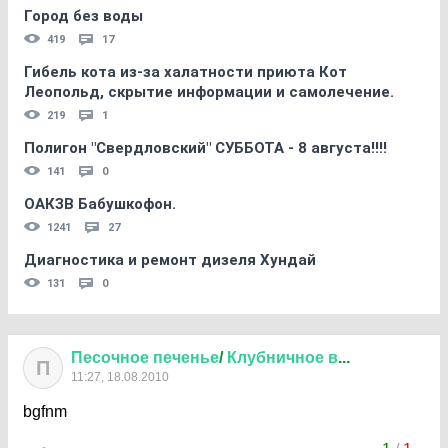
Город без воды
419
17
Гибель кота из-за халатности приюта Кот
Леопольд, скрытиe информации и самолечение.
219
1
Полигон "Свердловский" СУББОТА - 8 августа!!!!
141
0
ОАКЗВ Бабушкофон.
1241
27
Диагностика и ремонт дизеля Хундай
131
0
Песочное
печенье
/
Клубничное
в
...
П
11:27, 18.08.2010
bgfnm