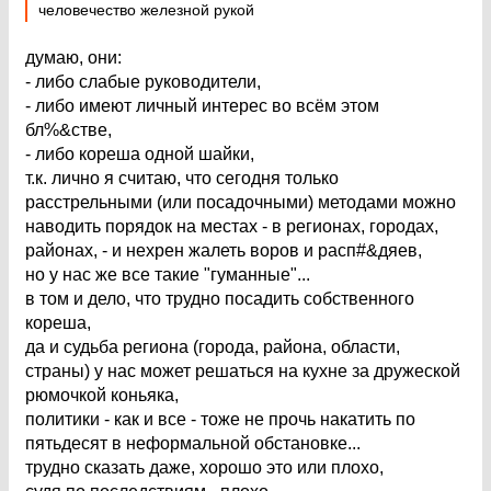
человечество железной рукой
думаю, они:
- либо слабые руководители,
- либо имеют личный интерес во всём этом
бл%&стве,
- либо кореша одной шайки,
т.к. лично я считаю, что сегодня только
расстрельными (или посадочными) методами можно
наводить порядок на местах - в регионах, городах,
районах, - и нехрен жалеть воров и расп#&дяев,
но у нас же все такие "гуманные"...
в том и дело, что трудно посадить собственного
кореша,
да и судьба региона (города, района, области,
страны) у нас может решаться на кухне за дружеской
рюмочкой коньяка,
политики - как и все - тоже не прочь накатить по
пятьдесят в неформальной обстановке...
трудно сказать даже, хорошо это или плохо,