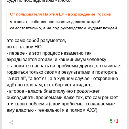
судя по последствиям - плохо.
От пользователя
Партия ЕР - возрождение России
что ковать собственное счастье должен каждый
самостоятельно, а не под руководством мудрых вождей
это само собой разумеется,
но есть свои НО:
- первое - в этот процесс незаметно так
вкрадывается эгоизм, и как минимум человеку
становится насрать на проблемы других, он начинает
гордиться только своими результатами и повторять
"а вот я!", "а вот я!", а в худшем случае - откровенно
идёт по головам, всех бортует и кидает...
- второе - власть благополучно продолжает
обкладывать проблемами даже тех, кто сам решает
эти свои проблемы (свои проблемы, создаваемые
ему властью - гениально! я в полном АХУ).
5
/
1