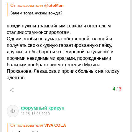
От пользователя
@utoMan
Зачем тогда нужны вожди?
вожди нужны трамвайным совкам и оголтелым
сталинистам-конспирологам.
Одним, чтобы не думать собственной головой и
получать свою скудную гарантированную пайку,
другим, чтобы бороться с "мировой закулисой" и
прочими невидимыми врагами, порожденными
больным воображением от чтения Мухина,
Проханова, Левашова и прочих больных на голову
адептов
4
/
3
форумный
крикун
Ф
11:28, 18.08.2010
От пользователя
VIVA COLA