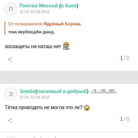
Пингви
Мисной
(
в
бане
)
П
11:16, 22.08.2010
От пользователя
Ядрёный Корень
тока верблюдАм даюд.
зоозащиты на наташ нет
1
/
0
Зомби
(
ласковый
и
добрый
)
З
11:19, 22.08.2010
Тётка проводить не могла что ле?
1
/
0