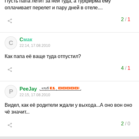
Пусть папа летит за ней туда, а турфирма ему
оплачивает перелет и пару дней в отеле....
2
/
1
C
мак
C
22:14, 17.08.2010
Как папа её ваще туда отпустил?
4
/
1
PeeJay
P
22:15, 17.08.2010
Видел, как её родители ждали у выхода...А оно вон оно
чё значит...
2
/
0