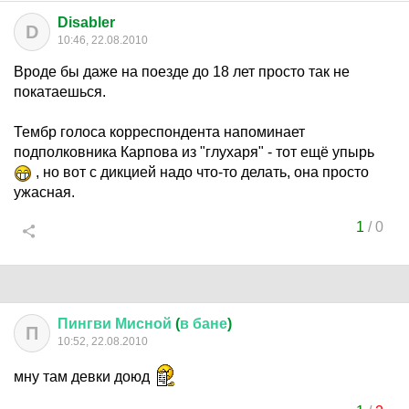
Disabler
D
10:46, 22.08.2010
Вроде бы даже на поезде до 18 лет просто так не
покатаешься.
Тембр голоса корреспондента напоминает
подполковника Карпова из "глухаря" - тот ещё упырь
, но вот с дикцией надо что-то делать, она просто
ужасная.
1
/
0
Пингви
Мисной
(
в
бане
)
П
10:52, 22.08.2010
мну там девки доюд