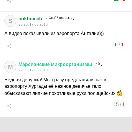
sokhovich
S
20:20, 17.08.2010
А видео показывали из аэропорта Анталии)))
6
/
1
Марсианские
микроорганизмы
М
22:03, 17.08.2010
Бедная девушка! Мы сразу представили, как в
аэропорту Хургады её нежное девичье тело
обыскивают липкие похотливые руки полицейских
15
/
1