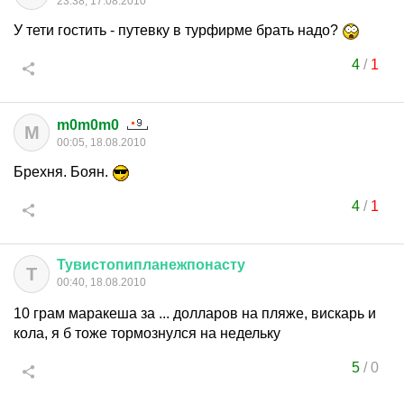
23:38, 17.08.2010
У тети гостить - путевку в турфирме брать надо?
4
/
1
m0m0m0
M
00:05, 18.08.2010
Брехня. Боян.
4
/
1
Тувистопипланежпонасту
Т
00:40, 18.08.2010
10 грам маракеша за ... долларов на пляже, вискарь и
кола, я б тоже тормознулся на недельку
5
/
0