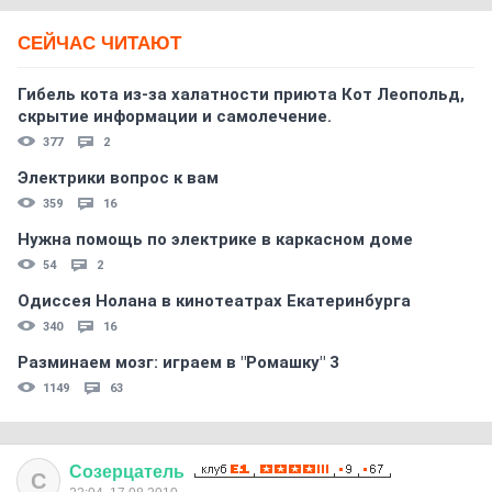
СЕЙЧАС ЧИТАЮТ
Гибель кота из-за халатности приюта Кот Леопольд,
скрытиe информации и самолечение.
377
2
Электрики вопрос к вам
359
16
Нужна помощь по электрике в каркасном доме
54
2
Одиссея Нолана в кинотеатрах Екатеринбурга
340
16
Разминаем мозг: играем в "Ромашку" 3
1149
63
Созерцатель
С