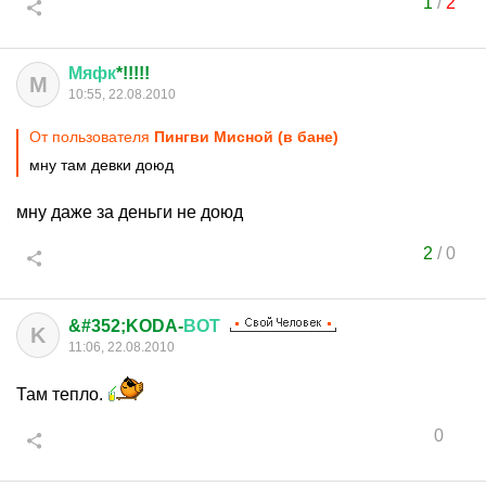
1
/
2
Мяфк
*!!!!!
М
10:55, 22.08.2010
От пользователя
Пингви Мисной (в бане)
мну там девки доюд
мну даже за деньги не доюд
2
/
0
&#352;KODA-
ВОТ
K
11:06, 22.08.2010
Там тепло.
0