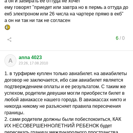
а он и забирать ее оттуда не хочет
ему говорят "приедет или завтра но в пермь а оттуда до
екб электроном или 26 числа на чартере прямо в екб"
а он ни так ни так не согласен
6
/
0
anna 4023
A
23:26, 17.08.2010
1. в турфирме куплен только авиабилет. на авиабилеты
договор не заключается, ибо сам авиабилет является
подтверждением оплаты и ее результатом. С таким же
успехом, родители девушки могли приобрести билет в
любой авиакассе нашего города. В авиакассах никто и
никогда никому не разъясняет правила пересечения
границы.
2. сами родители должны были побеспокоиться, КАК
ИХ НЕСОВЕРШЕННОЛЕТНИЙ РЕБЕНОК будет
пересекать границу международного пространства.