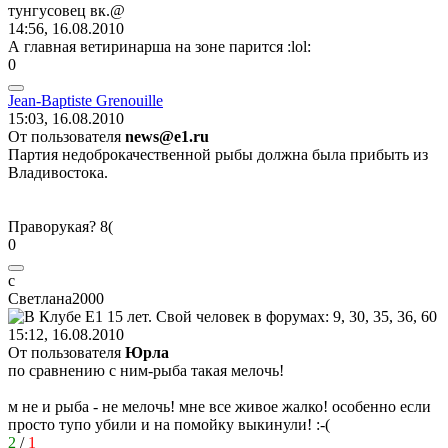
тунгусовец
вк
.@
14:56, 16.08.2010
А главная ветиринарша на зоне парится
:lol:
0
Jean-Baptiste Grenouille
15:03, 16.08.2010
От пользователя
news@e1.ru
Партия недоброкачественной рыбы должна была прибыть из
Владивостока.
Праворукая?
8(
0
с
Светл
a
на
2000
15:12, 16.08.2010
От пользователя
Юрла
по сравнению с ним-рыба такая мелочь!
м не и рыба - не мелочь! мне все живое жалко! особенно если
просто тупо убили и на помойку выкинули!
:-(
2
/
1