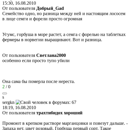
15:30, 16.08.2010
От пользователя
Добрый_Gad
Семейство одно, но разница между ней и настоящим лососем
в лице семги и форели просто огромная
Угумс, горбуша в море растет, а семга с форелью на таблетках
фермеры в норвегии выращивают. Вот и разница.
От пользователя
Светлaна2000
особенно если просто тупо убили
Она сама бы померла после нереста.
2
/
0
s
sergkn
18:19, 16.08.2010
От пользователя
трахтибидох хороший
Промоют в крепком растворе марганцовки и повезут дальше. -
Запаха нет, цвет розовый. Горбуша первый сорт. Такое