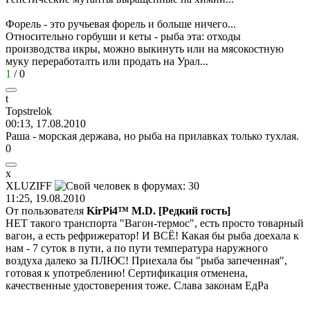
Форель - это ручьевая форель и больше ничего...
Относительно горбуши и кеты - рыба эта: отходы
производства икры, можно выкинуть или на мясокостную
муку переработалть или продать на Урал...
1
/
0
t
Topstrelok
00:13, 17.08.2010
Раша - морская держава, но рыба на прилавках только тухлая.
0
x
XLUZIFF
11:25, 19.08.2010
От пользователя
KirPi4™ M.D. [Редкий гость]
НЕТ такого транспорта "Вагон-термос", есть просто товарный
вагон, а есть рефрижератор! И ВСЁ! Какая бы рыба доехала к
нам - 7 суток в пути, а по пути температура наружного
воздуха далеко за ПЛЮС! Приехала бы "рыба запеченная",
готовая к употреблению! Сертификация отменена,
качественные удостоверения тоже. Слава законам ЕдРа