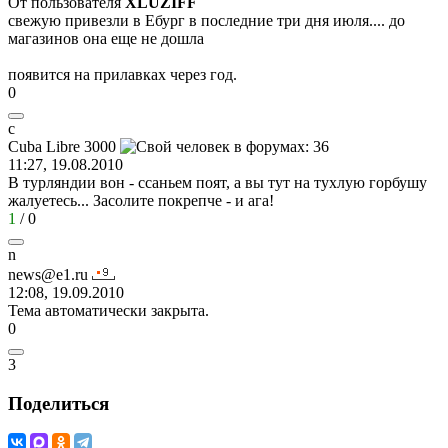
От пользователя
XLUZIFF
свежую привезли в Ебург в последние три дня июля.... до
магазинов она еще не дошла
появится на прилавках через год.
0
c
Cuba Libre 3000
11:27, 19.08.2010
В турляндии вон - ссаньем поят, а вы тут на тухлую горбушу
жалуетесь... Засолите покрепче - и ага!
1
/
0
n
news@e1.ru
12:08, 19.09.2010
Тема автоматически закрыта.
0
3
Поделиться