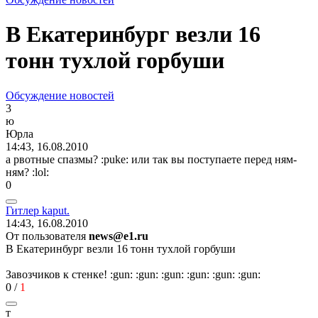
В Екатеринбург везли 16
тонн тухлой горбуши
Обсуждение новостей
3
ю
Юрла
14:43, 16.08.2010
а рвотные спазмы?
:puke:
или так вы поступаете перед ням-
ням?
:lol:
0
Гитлер
kaput.
14:43, 16.08.2010
От пользователя
news@e1.ru
В Екатеринбург везли 16 тонн тухлой горбуши
Завозчиков к стенке!
:gun:
:gun:
:gun:
:gun:
:gun:
:gun:
0
/
1
т