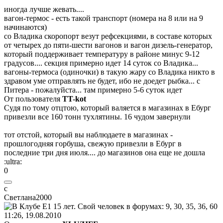
иногда лучше жевать....
вагон-термос - есть такой транспорт (номера на 8 или на 9
начинаются)
со Владика скоропорт везут рефсекциями, в составе которых
от четырех до пяти-шести вагонов и вагон дизель-генератор,
который поддерживает температуру в районе минус 9-12
градусов.... секция примерно идет 14 суток со Владика...
вагоны-термоса (одиночки) в такую жару со Владика никто в
здравом уме отправлять не будет, ибо не доедет рыбка... с
Питера - пожалуйста... там примерно 5-6 суток идет
От пользователя
TT-kot
Судя по тому отцтою, который валяется в магазинах в Ебург
привезли все 160 тонн тухлятины. 16 чудом завернули
тот отстой, который вы наблюдаете в магазинах -
прошлогодняя горбуша, свежую привезли в Ебург в
последние три дня июля.... до магазинов она еще не дошла
:ultra:
0
с
Светл
a
на
2000
11:26, 19.08.2010