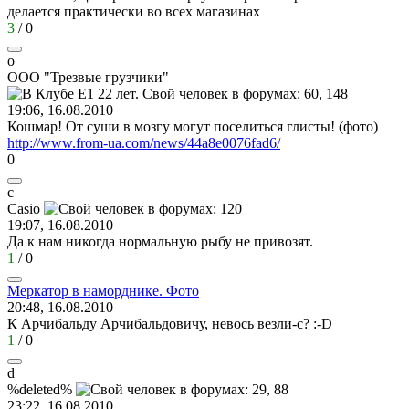
делается практически во всех магазинах
3
/
0
о
ООО
"
Трезвые
грузчики
"
19:06, 16.08.2010
Кошмар! От суши в мозгу могут поселиться глисты! (фото)
http://www.from-ua.com/news/44a8e0076fad6/
0
c
Casio
19:07, 16.08.2010
Да к нам никогда нормальную рыбу не привозят.
1
/
0
Меркатор
в
наморднике
.
Фото
20:48, 16.08.2010
К Арчибальду Арчибальдовичу, невось везли-с?
:-D
1
/
0
d
%deleted%
23:22, 16.08.2010