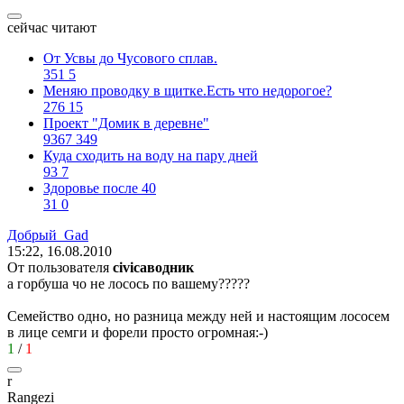
сейчас читают
От Усвы до Чусового сплав.
351
5
Меняю проводку в щитке.Есть что недорогое?
276
15
Проект "Домик в деревне"
9367
349
Куда сходить на воду на пару дней
93
7
Здоровье после 40
31
0
Добрый
_Gad
15:22, 16.08.2010
От пользователя
civicаводник
а горбуша чо не лосось по вашему?????
Семейство одно, но разница между ней и настоящим лососем
в лице семги и форели просто огромная:-)
1
/
1
r
Rangezi