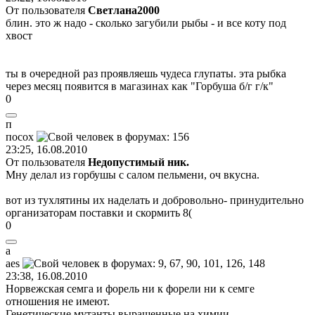
От пользователя
Светлaна2000
блин. это ж надо - сколько загубили рыбы - и все коту под
хвост
ты в очередной раз проявляешь чудеса глупаты. эта рыбка
через месяц появится в магазинах как "Горбуша б/г г/к"
0
п
посох
23:25, 16.08.2010
От пользователя
Недопустимый ник.
Мну делал из горбушы с салом пельмени, оч вкусна.
вот из тухлятины их наделать и добровольно- принудительно
организаторам поставки и скормить
8(
0
a
aes
23:38, 16.08.2010
Норвежская семга и форель ни к форели ни к семге
отношения не имеют.
Генетические мутанты выращенные на химии...