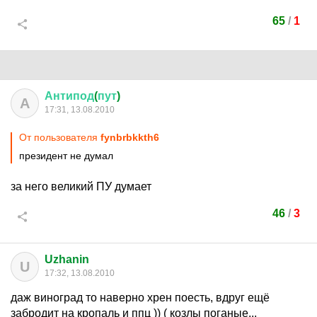
65
/
1
Антипод
(
пут
)
А
17:31, 13.08.2010
От пользователя
fynbrbkkth6
президент не думал
за него великий ПУ думает
46
/
3
Uzhanin
U
17:32, 13.08.2010
даж виноград то наверно хрен поесть, вдруг ещё
забродит на кропаль и ппц )) ( козлы поганые...