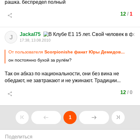
рашка. беспредел полный
12
/
1
Jackal75
J
17:38, 13.08.2010
От пользователя
Scorpionishe фанат Юры Демидов...
он постоянно бухой за рулём?
Так он абхаз по национальности, они без вина не
обедают, не завтракают и не ужинают. Традиции...
12
/
0
1
Поделиться