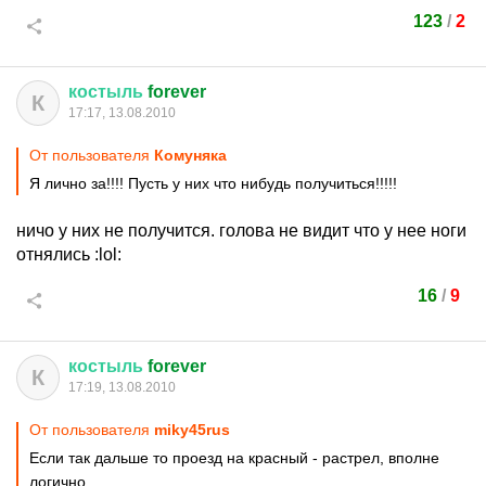
123
/
2
костыль
forever
К
17:17, 13.08.2010
От пользователя
Комуняка
Я лично за!!!! Пусть у них что нибудь получиться!!!!!
ничо у них не получится. голова не видит что у нее ноги
отнялись
:lol:
16
/
9
костыль
forever
К
17:19, 13.08.2010
От пользователя
miky45rus
Если так дальше то проезд на красный - растрел, вполне
логично.