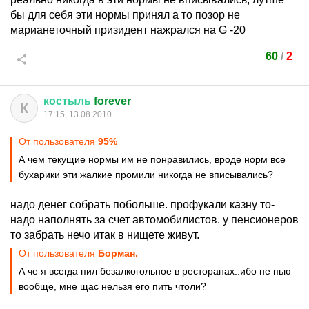
бы для себя эти нормы принял а то позор не
марианеточный призидент нажрался на G -20
60
/
2
костыль
forever
К
17:15, 13.08.2010
От пользователя
95%
А чем текущие нормы им не понравились, вроде норм все
бухарики эти жалкие промили никогда не вписывались?
надо денег собрать побольше. профукали казну то-
надо наполнять за счет автомобилистов. у пенсионеров
то забрать нечо итак в нищете живут.
От пользователя
Борман.
А че я всегда пил безалкогольное в ресторанах..ибо не пью
вообще, мне щас нельзя его пить чтоли?