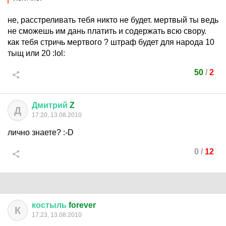
не, расстреливать тебя никто не будет. мертвый ты ведь
не сможешь им дань платить и содержать всю свору.
как тебя стричь мертвого ? штраф будет для народа 10
тыщ или 20
:lol:
50
/
2
Дмитрий
Z
Д
17:20, 13.08.2010
лично знаете?
:-D
0
/
12
костыль
forever
К
17:23, 13.08.2010