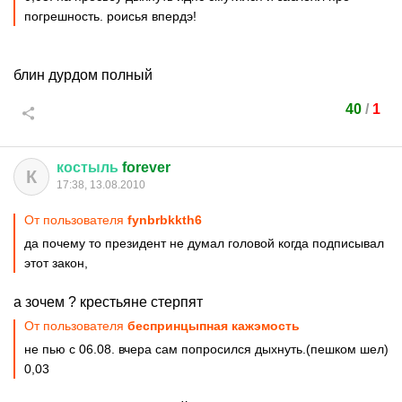
погрешность. роисья впердэ!
блин дурдом полный
40
/
1
костыль
forever
К
17:38, 13.08.2010
От пользователя
fynbrbkkth6
да почему то президент не думал головой когда подписывал
этот закон,
а зочем ? крестьяне стерпят
От пользователя
беспринцыпная кажэмость
не пью с 06.08. вчера сам попросился дыхнуть.(пешком шел)
0,03