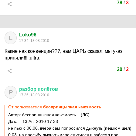
78
/
3
Loko96
L
17:34, 13.08.2010
Какие нах конвенции???, нам ЦАРЬ сказал, мы указ
приняли!!!
:ultra:
20
/
2
разбор
полётов
Р
17:36, 13.08.2010
От пользователя
беспринцыпная кажэмость
Автор: беспринцыпная кажэмость (ЛС)
Дата: 13 Авг 2010 17:33
не пью с 06.08. вчера сам попросился дыхнуть.(пешком шел)
0,03. на просьбу дыхнуть идпс смутился и заблеял про