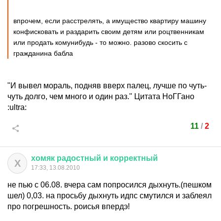
впрочем, если расстрелять, а имущество квартиру машину
конфисковать и раздарить своим детям или роцтвенникам
или продать комунибудь - то можно. разово скосить с
гражданина бабла
"И вывел мораль, подняв вверх палец, лучше по чуть-
чуть долго, чем много и один раз." Цитата НоГГано
:ultra:
11
/
2
хомяк
радостный
и
корректный
Х
17:33, 13.08.2010
не пью с 06.08. вчера сам попросился дыхнуть.(пешком
шел) 0,03. на просьбу дыхнуть идпс смутился и заблеял
про погрешность. роисья впердэ!