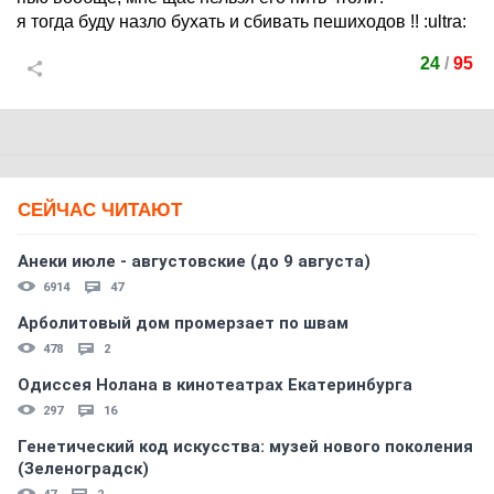
я тогда буду назло бухать и сбивать пешиходов !!
:ultra:
24
/
95
СЕЙЧАС ЧИТАЮТ
Анеки июле - августовские (до 9 августа)
6914
47
Арболитовый дом промерзает по швам
478
2
Одиссея Нолана в кинотеатрах Екатеринбурга
297
16
Генетический код искусства: музей нового поколения
(Зеленоградск)