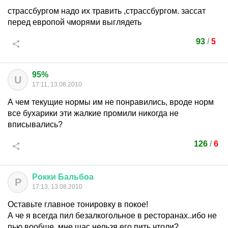
страссбургом надо их травить ,страссбургом. зассат
перед европой чморями выглядеть
93
/
5
95%
U
17:11, 13.08.2010
А чем текущие нормы им не понравились, вроде норм
все бухарики эти жалкие промили никогда не
вписывались?
126
/
6
Рокки
Бальбоа
Р
17:13, 13.08.2010
Оставьте главное тонировку в покое!
А че я всегда пил безалкогольное в ресторанах..ибо не
пью вообще, мне щас нельзя его пить чтоли?