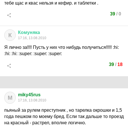
тебе щас и квас нельзя и кефир. и таблетки .
39
/
0
Комуняка
К
17:16, 13.08.2010
Я лично за!!!! Пусть у них что нибудь получиться!!!!!
:hi:
:hi:
:hi:
:super:
:super:
:super:
39
/
18
miky45rus
M
17:16, 13.08.2010
пьяный за рулем преступник , но тарелка окрошки и 1,5
года пешком по моему бред. Если так дальше то проезд
на красный - растрел, вполне логично.