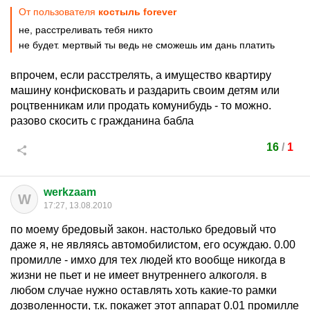
От пользователя
костыль forever
не, расстреливать тебя никто
не будет. мертвый ты ведь не сможешь им дань платить
впрочем, если расстрелять, а имущество квартиру
машину конфисковать и раздарить своим детям или
роцтвенникам или продать комунибудь - то можно.
разово скосить с гражданина бабла
16
/
1
werkzaam
W
17:27, 13.08.2010
по моему бредовый закон. настолько бредовый что
даже я, не являясь автомобилистом, его осуждаю. 0.00
промилле - имхо для тех людей кто вообще никогда в
жизни не пьет и не имеет внутреннего алкоголя. в
любом случае нужно оставлять хоть какие-то рамки
дозволенности, т.к. покажет этот аппарат 0.01 промилле