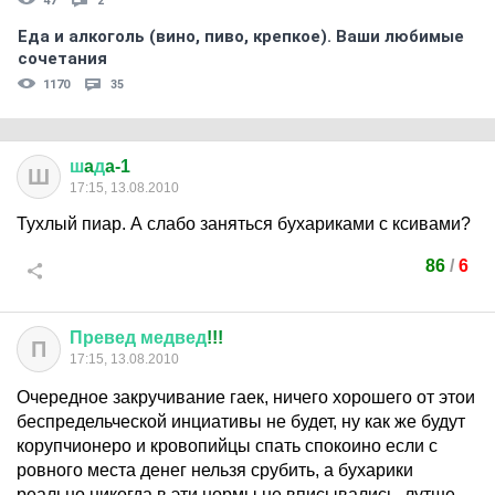
47
2
Еда и алкоголь (вино, пиво, крепкое). Ваши любимые
сочетания
1170
35
ш
a
д
a-1
Ш
17:15, 13.08.2010
Тухлый пиар. А слабо заняться бухариками с ксивами?
86
/
6
Превед
медвед
!!!
П
17:15, 13.08.2010
Очередное закручивание гаек, ничего хорошего от этои
беспредельческой инциативы не будет, ну как же будут
корупчионеро и кровопийцы спать спокоино если с
ровного места денег нельзя срубить, а бухарики
реально никогда в эти нормы не вписывались, лутше