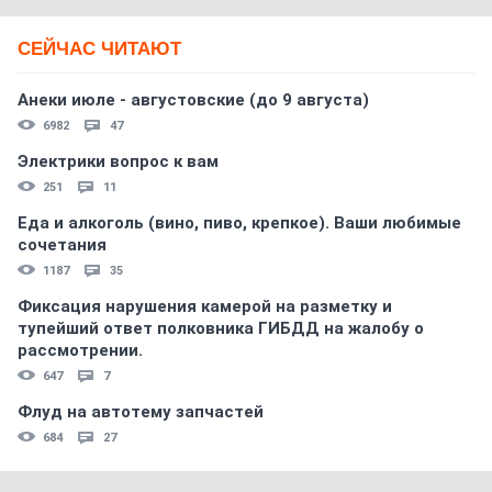
СЕЙЧАС ЧИТАЮТ
Анеки июле - августовские (до 9 августа)
6982
47
Электрики вопрос к вам
251
11
Еда и алкоголь (вино, пиво, крепкое). Ваши любимые
сочетания
1187
35
Фиксация нарушения камерой на разметку и
тупейший ответ полковника ГИБДД на жалобу о
рассмотрении.
647
7
Флуд на автотему запчастей
684
27