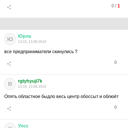
0
/
1
Юрла
Ю
13:15, 13.08.2010
все предприниматели скинулись ?
0
rgtyhyuji7k
R
13:16, 13.08.2010
Опять областное быдло весь центр обоссыт и облюёт
0
Упсс