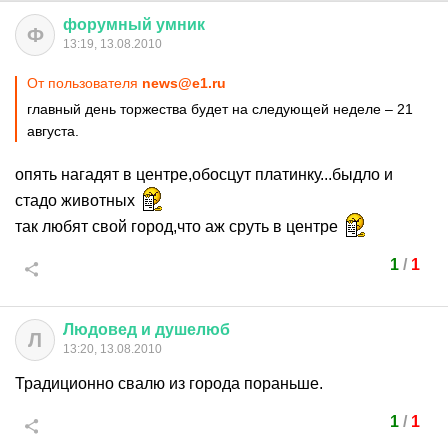
форумный
умник
Ф
13:19, 13.08.2010
От пользователя
news@e1.ru
главный день торжества будет на следующей неделе – 21
августа.
опять нагадят в центре,обосцут платинку...быдло и
стадо животных
так любят свой город,что аж сруть в центре
1
/
1
Людовед
и
душелюб
Л
13:20, 13.08.2010
Традиционно свалю из города пораньше.
1
/
1