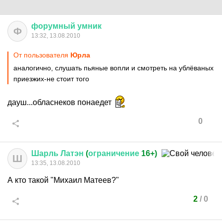
форумный
умник
Ф
13:32, 13.08.2010
От пользователя
Юрла
аналогично, слушать пьяные вопли и смотреть на ублёваных
приезжих-не стоит того
дауш...обласнеков понаедет
0
Шарль
Латэн
(
ограничение
16+)
Ш
13:35, 13.08.2010
А кто такой "Михаил Матеев?"
2
/
0