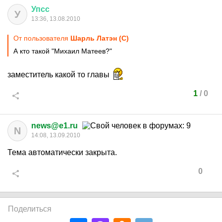
Упсс
У
13:36, 13.08.2010
От пользователя
Шарль Латэн (С)
А кто такой "Михаил Матеев?"
заместитель какой то главы
1
/
0
news@e1.ru
N
14:08, 13.09.2010
Тема автоматически закрыта.
0
Поделиться