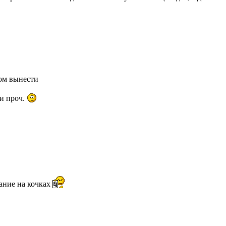
ном вынести
 и проч.
вание на кочках