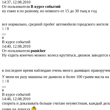
14:37, 12.08.2010
От пользователя
В курсе событий
ну езжю я по разному, но немного от 15 до 30 тыщ в год
все нормально, средний пробег автомобиля городского жителя
1
/
0
в
В
курсе
событий
14:40, 12.08.2010
От пользователя
punichеr
Ну ездить конечно можно: колеса крутяться, движок заводится 
в последнее время наблюдаю очень много дымящих праворуче
У меня ни разу машины не дымили и более 100 грамм масла на
1
/
0
в
В
курсе
событий
14:46, 12.08.2010
спорить и доказывать больше считаю неуместным, каждый дела
удачи на дорогах