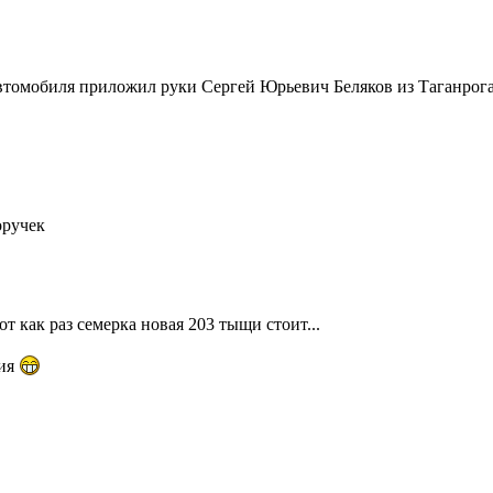
о автомобиля приложил руки Сергей Юрьевич Беляков из Таганр
оручек
т как раз семерка новая 203 тыщи стоит...
ция