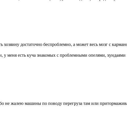
ть хозяину достаточно беспроблемно, а может весь мозг с карма
ти, у меня есть куча знакомых с проблемными опелями, хундаями
особо не жалею машины по поводу перегруза там или притормажи