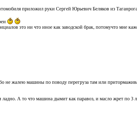
о автомобиля приложил руки Сергей Юрьевич Беляков из Таганр
ореи
циалов это ни что иное как заводской брак, потомучто мне каж
особо не жалею машины по поводу перегруза там или притормажив
и ладно. А то что машина дымит как паравоз, и масло жрет по 3 