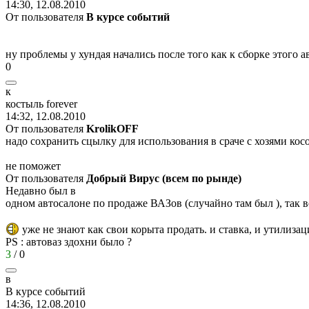
14:30, 12.08.2010
От пользователя
В курсе событий
ну проблемы у хундая начались после того как к сборке этог
0
к
костыль
forever
14:32, 12.08.2010
От пользователя
KrolikOFF
надо сохранить сцылку для использования в сраче с хозями кос
не поможет
От пользователя
Добрый Вируc (всем по рынде)
Недавно был в
одном автосалоне по продаже ВАЗов (случайно там был ), так во
уже не знают как свои корыта продать. и ставка, и утилиза
PS : автоваз здохни было ?
3
/
0
в
В
курсе
событий
14:36, 12.08.2010