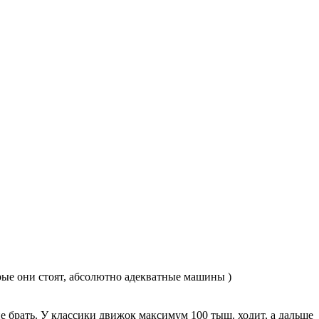
торые они стоят, абсолютно адекватные машины )
 не брать. У классики движок максимум 100 тыщ. ходит, а дальше