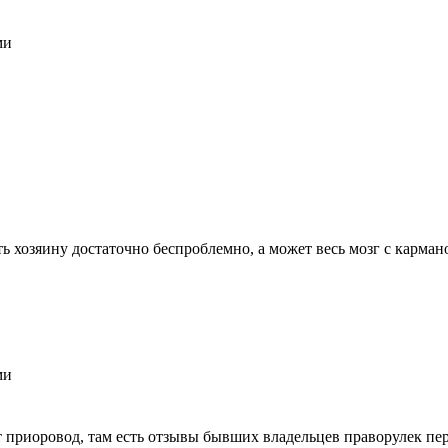
ми
ть хозяину достаточно беспроблемно, а может весь мозг с карма
ми
айт приоровод, там есть отзывы бывших владельцев праворулек п