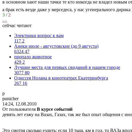
в основном хают наши тачки те кто никогда не владел новым о
а брак есть везде даже у мерседеса, у нас угенерального дирика
3
/
2
сейчас читают
Электрики вопрос к вам
117
2
Анеки июле - августовские (до 9 августа)
6324
47
пропало животное
429
2
Лучшие места для первых свиданий в нашем городе
3077
80
Одиссея Нолана в кинотеатрах Екатеринбурга
267
16
p
punich
е
r
14:24, 12.08.2010
От пользователя
В курсе событий
девять лет езжу на Вазах, Газах, так же был опыт общения с ин
Это смотря сколько ездить: если 10 тыщ. км в год, то ВАЗа впо