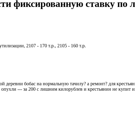
сти фиксированную ставку по 
изации, 2107 - 170 т.р., 2105 - 160 т.р.
ой деревни бобас на нормальную тачилу? а ремонт? для крестьяни
 опухли --- за 200 с лишним килорублев и крестьянин не купит 