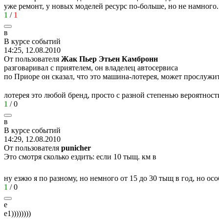
уже ремонт, у новых моделей ресурс по-больше, но не намного.
1
/
1
в
В
курсе
событий
14:25, 12.08.2010
От пользователя
Жак Пьер Этьен Камбронн
разговаривал с приятелем, он владелец автосервиса
по Приоре он сказал, что это машина-лотерея, может прослужи
лотерея это любой бренд, просто с разной степенью вероятнос
1
/
0
в
В
курсе
событий
14:29, 12.08.2010
От пользователя
punichеr
Это смотря сколько ездить: если 10 тыщ. км в
ну езжю я по разному, но немного от 15 до 30 тыщ в год, но 
1
/
0
e
e1))))))))