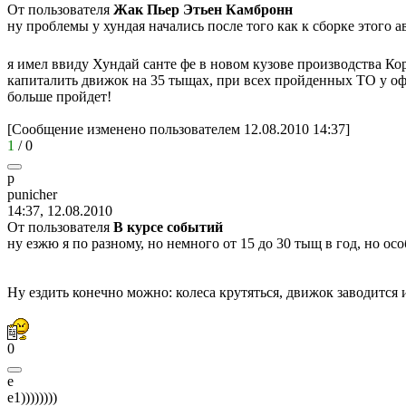
От пользователя
Жак Пьер Этьен Камбронн
ну проблемы у хундая начались после того как к сборке этог
я имел ввиду Хундай санте фе в новом кузове производства К
капиталить движок на 35 тыщах, при всех пройденных ТО у офи
больше пройдет!
[Сообщение изменено пользователем 12.08.2010 14:37]
1
/
0
p
punich
е
r
14:37, 12.08.2010
От пользователя
В курсе событий
ну езжю я по разному, но немного от 15 до 30 тыщ в год, но 
Ну ездить конечно можно: колеса крутяться, движок заводится 
0
e
e1))))))))