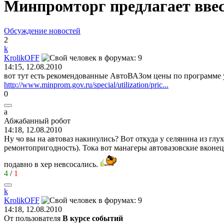
Минпромторг предлагает вве
Обсуждение новостей
2
k
KrolikOFF
14:15, 12.08.2010
вот тут есть рекомендованные АвтоВАЗом цены по программе утил
http://www.minprom.gov.ru/special/utilization/pric...
0
а
Абжабанный
робот
14:18, 12.08.2010
Ну чо вы на автоваз накинулись? Вот откуда у селянина из глух
ремонтопригодность). Тока вот манагеры автовазовские вконец
подавно в хер невсосались.
4
/
1
k
KrolikOFF
14:18, 12.08.2010
От пользователя
В курсе событий