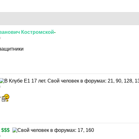
ванович
Костромской
-
0
защитники
0
?
$$$
0