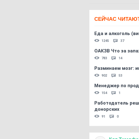
СЕЙЧАС ЧИТАЮ
Еда и алкоголь (в
1245
37
ОАКЗВ Что за запа
783
14
Разминаем мозг: и
902
53
Менеджер по прод
154
1
Работодатель реш
донорских
91
0