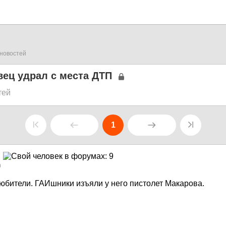
новостей
ец удрал с места ДТП
тей
1
0
юбители. ГАИшники изъяли у него пистолет Макарова.