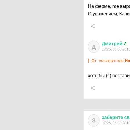
На ферме, где выр
С уважением, Капи
Дмитрий
Z
Д
17:25, 06.08.201
От пользователя
Но
хоть-бы (с) постав
заберите
св
З
17:25, 06.08.201