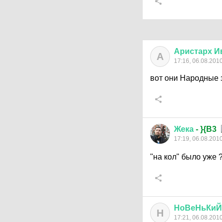
Аристарх
И
А
17:16, 06.08.201
вот они Народные 
Жека
- }{B3
17:19, 06.08.201
"на кол" было уже 
НоВеНьКиЙ
Н
17:21, 06.08.201