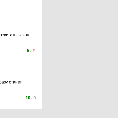
 сжигать. закон
5
/
2
разу станет
10
/
0