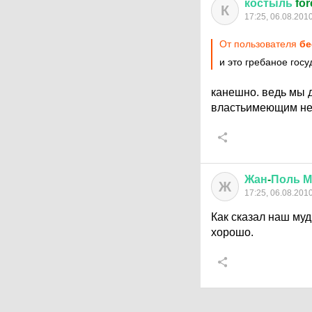
костыль
for
К
17:25, 06.08.201
От пользователя
бе
и это гребаное госу
канешно. ведь мы д
властьимеющим не п
Жан
-
Поль
М
Ж
17:25, 06.08.201
Как сказал наш муд
хорошо.