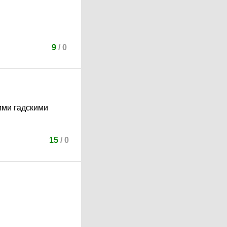
9
/
0
оими гадскими
15
/
0