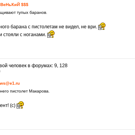
ВеНьКиЙ $$$
ащивают тупых баранов.
ного барана с пистолетам не видел, не ври.
и стояли с ноганами.
0
ws@e1.ru
него пистолет Макарова.
ент! (с)