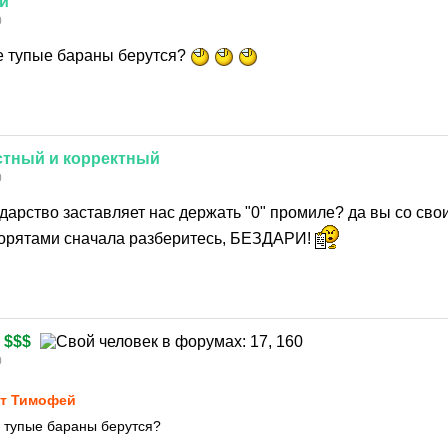
й
0
ие тупые бараны берутся?
стный
и
корректный
0
ударство заставляет нас держать "0" промиле? да вы со св
рятами сначала разберитесь, БЕЗДАРИ!
$$$
0
т Тимофей
е тупые бараны берутся?