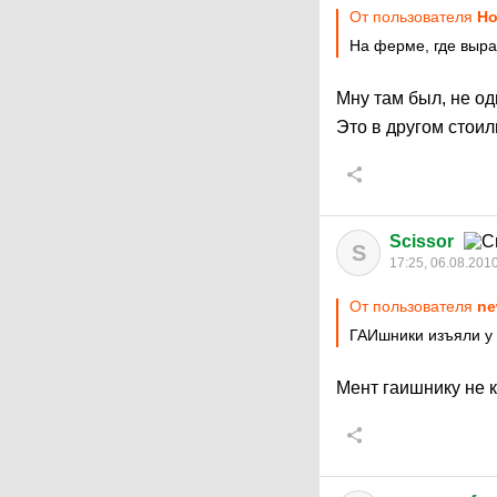
От пользователя
Но
На ферме, где выр
Мну там был, не од
Это в другом стоил
Scissor
S
17:25, 06.08.201
От пользователя
ne
ГАИшники изъяли у 
Мент гаишнику не к