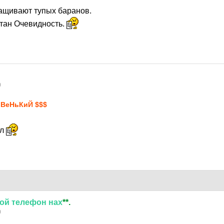
ащивают тупых баранов.
тан Очевидность.
0
ВеНьКиЙ $$$
ил
ой
телефон
нах
**.
0