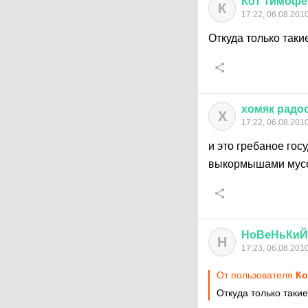
Кот
Тимофе
К
17:22, 06.08.201
Откуда только так
хомяк
радо
Х
17:22, 06.08.201
и это гребаное гос
выкормышами мусо
НоВеНьКиЙ
Н
17:23, 06.08.201
От пользователя
Ко
Откуда только таки