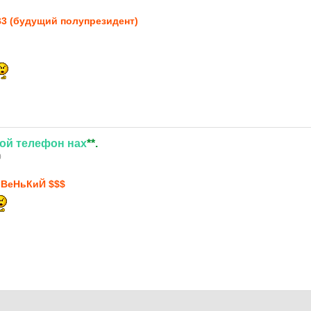
B3 (будущий полупрезидент)
ой
телефон
нах
**.
0
ВеНьКиЙ $$$