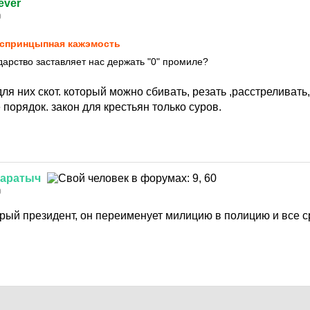
ever
0
спринцыпная кажэмость
дарство заставляет нас держать "0" промиле?
ля них скот. который можно сбивать, резать ,расстреливать,
орядок. закон для крестьян только суров.
аратыч
0
рый президент, он переименует милицию в полицию и все с