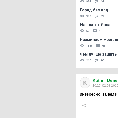
935
44
Город без воды
990
31
Нашла котёнка
65
1
Разминаем мозг: и
1166
63
чем лучше зашить 
240
10
Katrin_Dene
K
10:17, 02.08.201
интересно, зачем 