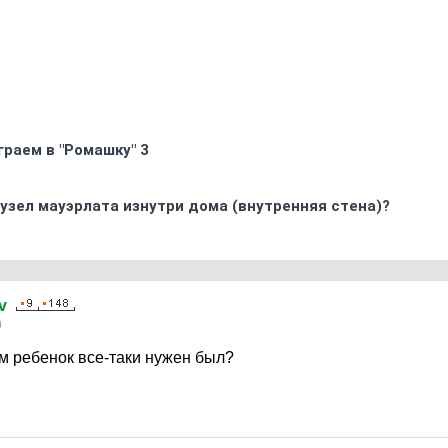
граем в "Ромашку" 3
узел мауэрлата изнутри дома (внутренняя стена)?
v
0
им ребенок все-таки нужен был?