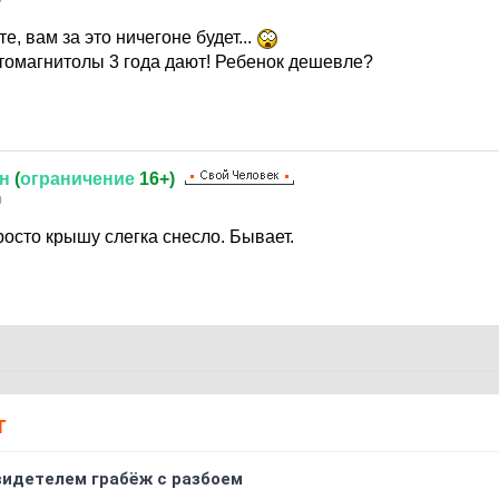
е, вам за это ничегоне будет...
втомагнитолы 3 года дают! Ребенок дешевле?
н
(
ограничение
16+)
0
росто крышу слегка снесло. Бывает.
Т
видетелем грабёж с разбоем