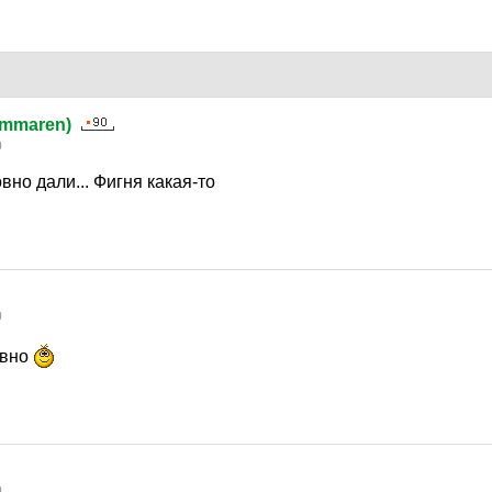
ammaren)
0
вно дали... Фигня какая-то
0
овно
0