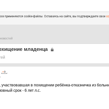
се применяются cookie-файлы. Оставаясь на сайте, вы подтверждаете свое
с
новостей
похищение младенца
тей
0
, участвовавшая в похищении ребёнка-отказничка из больн
овный срок - 6 лет л.с.