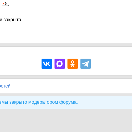
0
и закрыта.
остей
емы закрыто модератором форума.