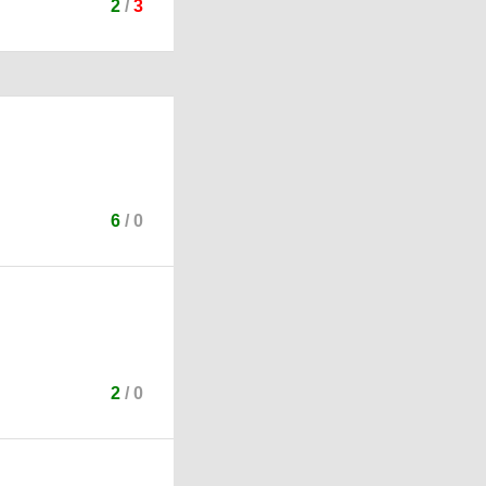
2
/
3
6
/
0
2
/
0