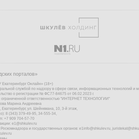
дских порталов»
 Екатеринбург Онлайн» (18+)
ральной службой по надзору в сфере связи, информационных технологий и 
льство о регистрации № ФС77-84675 от 06.02.2023 г.
 с ограниченной ответственностью "ИНТЕРНЕТ ТЕХНОЛОГИИ"
кова Марина Андреевна
 Екатеринбург, ул. Шейнкмана, 10, 3-й этаж,
): 8 (343) 379-49-95, 34-555-34,
am: +7 909 704-57-70
акции:
e1@shkulev.ru
 Роскомнадзора и государственных органов:
e1info@shkulev.ru
,
juristekat@shku
ulev.ru
темы