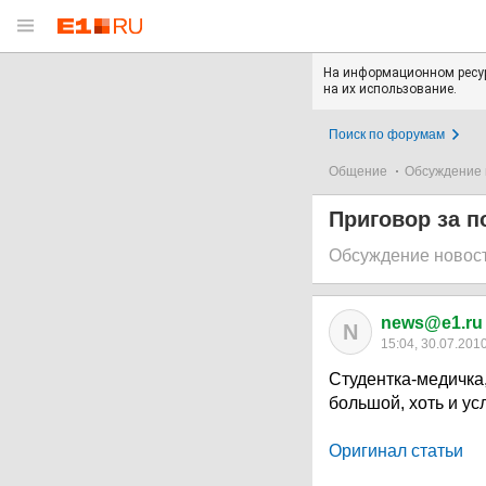
На информационном ресур
на их использование.
Поиск по форумам
Общение
Обсуждение 
Приговор за 
Обсуждение новос
news@e1.ru
N
15:04, 30.07.201
Студентка-медичка
большой, хоть и усл
Оригинал статьи