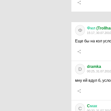
Фил
(Trollh
Ф
15:17, 30.07.201
Еще бы на кол усло
dramka
D
00:25, 31.07.201
мну ей вдул б, усл
C
мак
C
00:33, 31.07.201