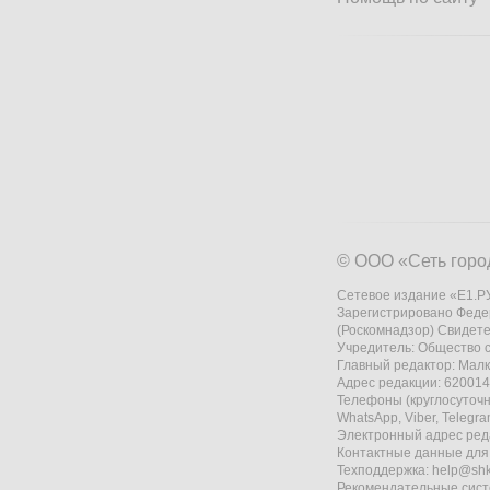
© ООО «Сеть горо
Сетевое издание «Е1.РУ
Зарегистрировано Феде
(Роскомнадзор) Свидете
Учредитель: Общество
Главный редактор: Мал
Адрес редакции: 620014,
Телефоны (круглосуточно
WhatsApp, Viber, Telegr
Электронный адрес ред
Контактные данные для
Техподдержка:
help@shk
Рекомендательные сис