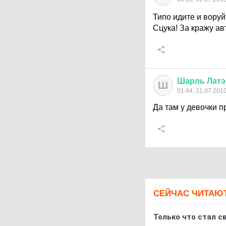
Типо идите и воруйт
Сцука! За кражу а
Шарль
Латэ
Ш
01:44, 31.07.201
Да там у девочки п
СЕЙЧАС ЧИТАЮ
Только что стал с