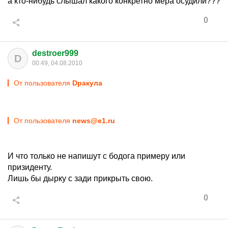
а кто-нибудь слышал какого конкретно мера осудили???
0
destroer999
D
00:49, 04.08.2010
От пользователя
Dракула
От пользователя
news@e1.ru
И что только не напишут с бодога примеру или
призиденту.
Лишь бы дырку с зади прикрыть свою.
0