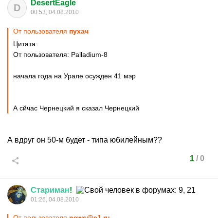
DesertEagle
D
00:53, 04.08.2010
От пользователя
пухач
Цитата:
От пользователя: Palladium-8
начала года на Урале осужден 41 мэр
А сйчас Чернецкий я сказал Чернецкий
А вдруг он 50-м будет - типа юбилейным??
1
/
0
Стариман
!
01:26, 04.08.2010
От пользователя
news@e1.ru