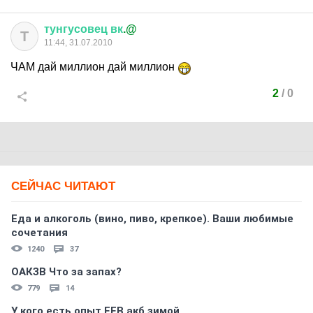
тунгусовец
вк
.@
Т
11:44, 31.07.2010
ЧАМ дай миллион дай миллион
2
/
0
СЕЙЧАС ЧИТАЮТ
Еда и алкоголь (вино, пиво, крепкое). Ваши любимые
сочетания
1240
37
ОАКЗВ Что за запах?
779
14
У кого есть опыт EFB акб зимой.