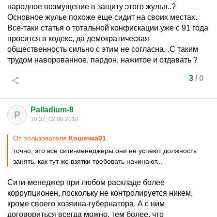
народное возмущение в защиту этого жулья..?
Основное жулье похоже еще сидит на своих местах.
Все-таки статья о тотальной конфискации уже с 91 года
просится в кодекс, да демократическая
общественность сильно с этим не согласна. .С таким
трудом наворованное, пардон, нажитое и отдавать ?
3
/
0
Palladium-8
P
10:37, 02.08.2010
От пользователя
Кошечка01
точно, это все сити-менеджеры.они не успеют должность
занять, как тут же взятки требовать начинают...
Сити-менеджер при любом раскладе более
коррупционен, поскольку не контролируется никем,
кроме своего хозяина-губернатора. А с ним
договориться всегда можно, тем более, что