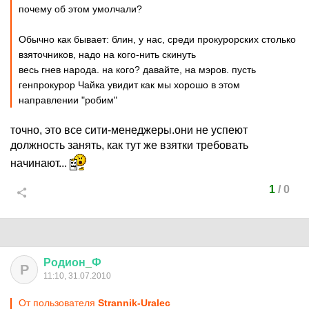
почему об этом умолчали?
Обычно как бывает: блин, у нас, среди прокурорских столько
взяточников, надо на кого-нить скинуть
весь гнев народа. на кого? давайте, на мэров. пусть
генпрокурор Чайка увидит как мы хорошо в этом
направлении "робим"
точно, это все сити-менеджеры.они не успеют
должность занять, как тут же взятки требовать
начинают...
1
/
0
Родион
_
Ф
Р
11:10, 31.07.2010
От пользователя
Strannik-Uralec