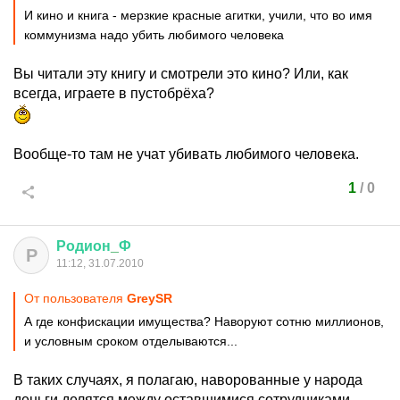
И кино и книга - мерзкие красные агитки, учили, что во имя
коммунизма надо убить любимого человека
Вы читали эту книгу и смотрели это кино? Или, как
всегда, играете в пустобрёха?
Вообще-то там не учат убивать любимого человека.
1
/
0
Родион
_
Ф
Р
11:12, 31.07.2010
От пользователя
GreySR
А где конфискации имущества? Наворуют сотню миллионов,
и условным сроком отделываются...
В таких случаях, я полагаю, наворованные у народа
деньги делятся между оставшимися сотрудниками