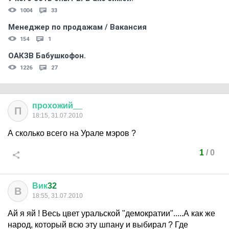
1004
33
Менеджер по продажам / Вакансия
154
1
ОАКЗВ Бабушкофон.
1226
27
прохожий
__
П
18:15, 31.07.2010
А сколько всего на Урале мэров ?
1
/
0
Вик
32
В
18:55, 31.07.2010
Ай я яй ! Весь цвет уральской "демократии".....А как же
народ, который всю эту шпану и выбирал ? Где