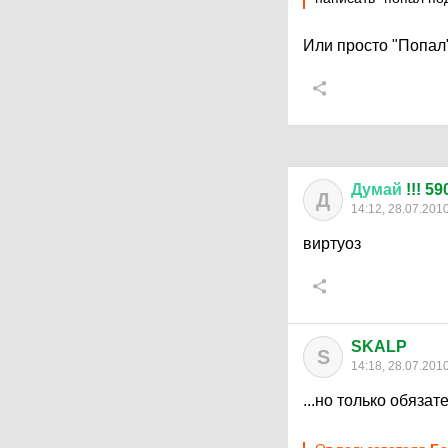
Или просто "Попал
Думай
!!! 5
Д
14:12, 28.07.201
виртуоз
SKALP
S
14:18, 28.07.201
...но только обязате