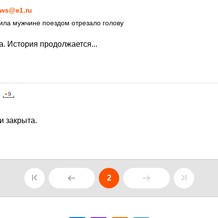
ws@e1.ru
ила мужчине поездом отрезало голову
. История продолжается...
0
и закрыта.
2