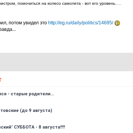
стром, помочиться на колесо самолета - вот его уровень.....
рил, потом увидел это
http://eg.ru/daily/politics/14695/
авда...
Т
ся - старые родители...
товские (до 9 августа)
кий" СУББОТА - 8 августа!!!!