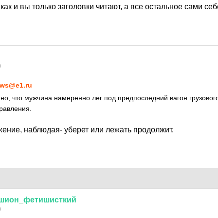
, как и вы только заголовки читают, а все остальное сами с
0
ws@e1.ru
ено, что мужчина намеренно лег под предпоследний вагон грузовог
равления.
ение, наблюдая- уберет или лежать продолжит.
шион
_
фетишисткий
0