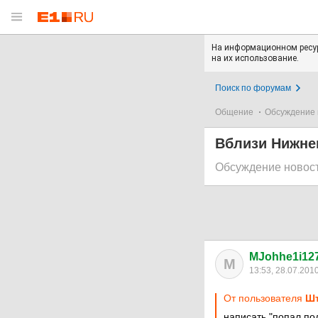
На информационном ресур
на их использование.
Поиск по форумам
Общение
Обсуждение 
Вблизи Нижнег
Обсуждение новос
MJohhe1i12
M
13:53, 28.07.201
От пользователя
Ш
написать "попал по