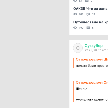
83
0
ОАКЗВ Что за запа
688
13
Путешествие на кр
197
5
Суккубер
С
22:21, 28.07.201
От пользователя
Ш
нельзя было просто
От пользователя
Or
Штиль~
журналюги какие-то