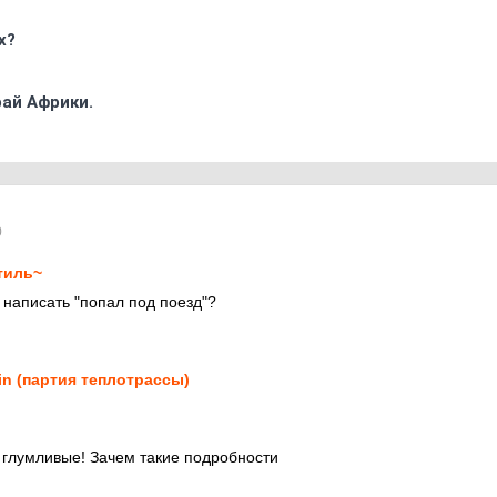
х?
ай Африки.
0
тиль~
 написать "попал под поезд"?
in (партия теплотрассы)
 глумливые! Зачем такие подробности