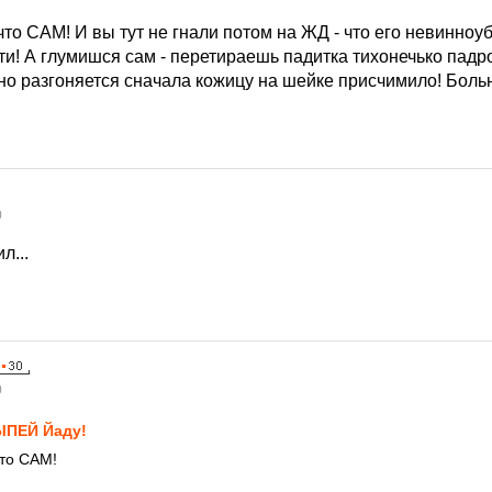
что САМ! И вы тут не гнали потом на ЖД - что его невинноуб
! А глумишся сам - перетираешь падитка тихонечько падробн
о разгоняется сначала кожицу на шейке присчимило! Больн
0
л...
0
ПЕЙ Йаду!
что САМ!