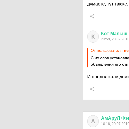
думаете, тут также
Кот
Малыш
К
23:59, 28.07.201
От пользователя
ne
С их слов установл
объявления его отп
И продолжали движ
АмАруЛ
Фэ
А
10:18, 29.07.201