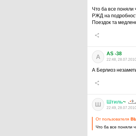
Что ба все поняли 
РЖД на подробности
Поездок та медленн
AS -38
A
22:48, 28.07.201
А Берлиоз незамети
Штиль
~
Ш
22:49, 28.07.201
От пользователя
ВЫ
Что ба все поняли 