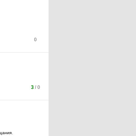
0
3
/
0
щания.