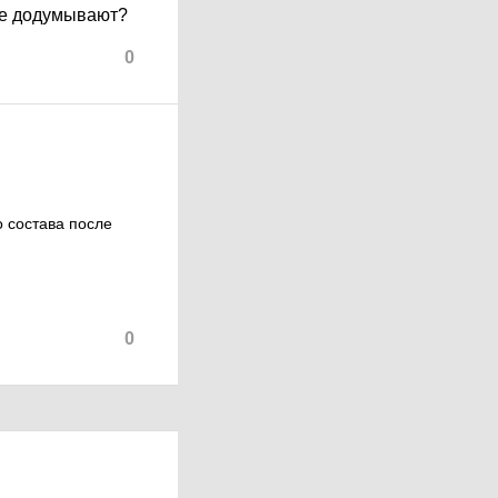
ебе додумывают?
0
о состава после
0