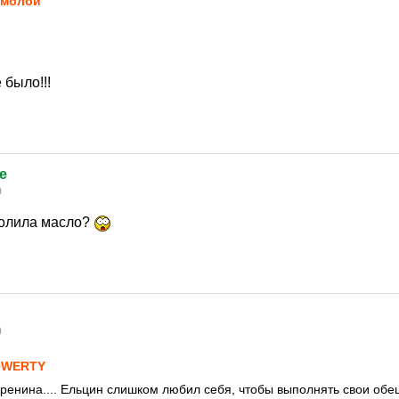
амблби
 было!!!
e
0
ролила масло?
0
QWERTY
аренина.... Ельцин слишком любил себя, чтобы выполнять свои обе