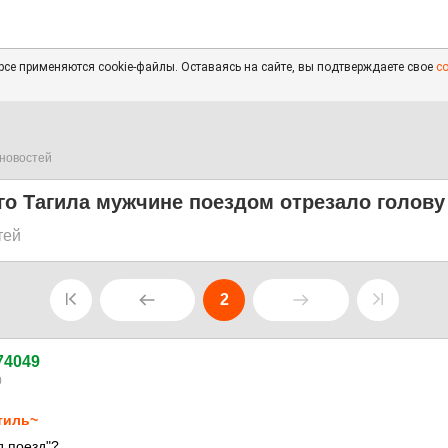
се применяются cookie-файлы. Оставаясь на сайте, вы подтверждаете свое
с
новостей
о Тагила мужчине поездом отрезало голову
тей
2
74049
0
тиль~
д поезд"?