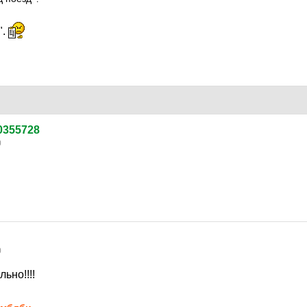
".
90355728
0
0
льно!!!!