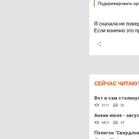
Подирижировать орке
Я сначала не пове
Если конечно это пр
СЕЙЧАС ЧИТАЮ
Вот и сам столкнул
2111
35
Анеки июле - авгус
6812
47
Полигон "Свердловс