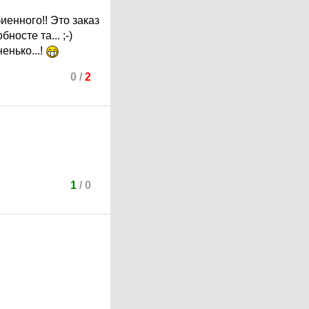
иенного!! Это заказ
осте та... ;-)
енько...!
0
/
2
1
/
0