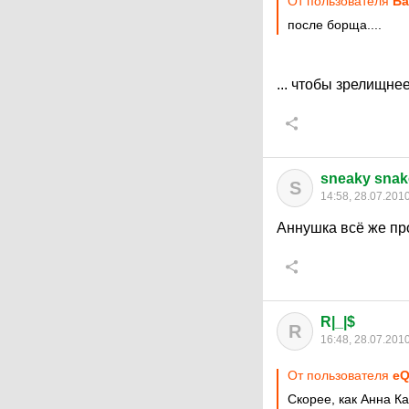
От пользователя
Б
после борща....
... чтобы зрелищнее
sneaky snak
S
14:58, 28.07.201
Аннушка всё же п
R|_|$
R
16:48, 28.07.201
От пользователя
е
Скорее, как Анна К