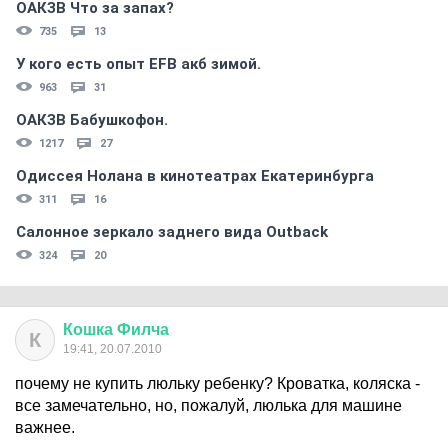
ОАКЗВ Что за запах?
735
13
У кого есть опыт EFB акб зимой.
963
31
ОАКЗВ Бабушкофон.
1217
27
Одиссея Нолана в кинотеатрах Екатеринбурга
311
16
Салонное зеркало заднего вида Outback
324
20
Кошка
Филча
К
19:41, 20.07.2010
почему не купить люльку ребенку? Кроватка, коляска -
все замечательно, но, пожалуй, люлька для машине
важнее.