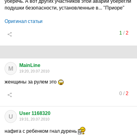
уберечь. А вот других участников этой аварии уберегли
подушки безопасности, установленные в... "Приоре"
Оригинал статьи
1
/
2
MainLine
M
19:20, 20.07.2010
женщины за рулем это
0
/
2
User 1168320
U
19:31, 20.07.2010
нафига с ребенком гнал дурень