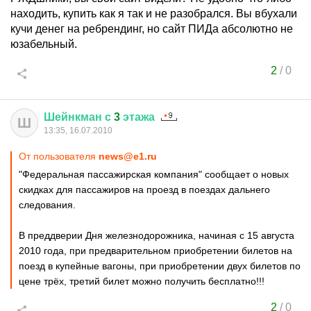
находить, купить как я так и не разобрался. Вы вбухали
кучи денег на ребрендинг, но сайт ПИДа абсолютно не
юзабельный.
2
/
0
Шейнкман
с
3
этажа
Ш
13:35, 16.07.2010
От пользователя
news@e1.ru
"Федеральная пассажирская компания" сообщает о новых
скидках для пассажиров на проезд в поездах дальнего
следования.
В преддверии Дня железнодорожника, начиная с 15 августа
2010 года, при предварительном приобретении билетов на
поезд в купейные вагоны, при приобретении двух билетов по
цене трёх, третий билет можно получить бесплатно!!!
2
/
0