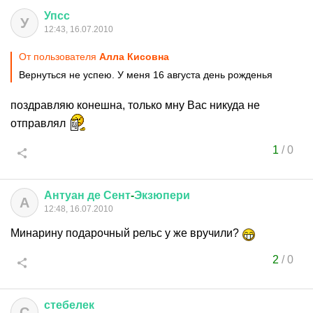
Упсс
У
12:43, 16.07.2010
От пользователя
Алла Кисовна
Вернуться не успею. У меня 16 августа день рожденья
поздравляю конешна, только мну Вас никуда не
отправлял
1
/
0
Антуан
де
Сент
-
Экзюпери
А
12:48, 16.07.2010
Минарину подарочный рельс у же вручили?
2
/
0
стебелек
С