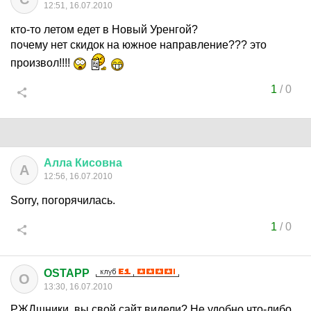
12:51, 16.07.2010
кто-то летом едет в Новый Уренгой?
почему нет скидок на южное направление??? это
произвол!!!!
1
/
0
Алла
Кисовна
А
12:56, 16.07.2010
Sorry, погорячилась.
1
/
0
OSTAPP
O
13:30, 16.07.2010
РЖДшники, вы свой сайт видели? Не удобно что-либо