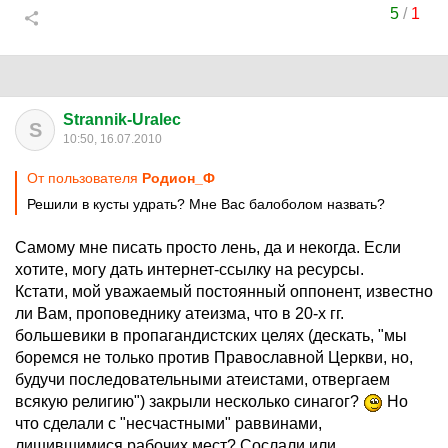
5
/
1
Strannik-Uralec
S
10:50, 16.07.2010
От пользователя
Родион_Ф
Решили в кусты удрать? Мне Вас балоболом назвать?
Самому мне писать просто лень, да и некогда. Если
хотите, могу дать интернет-ссылку на ресурсы.
Кстати, мой уважаемый постоянный оппонент, известно
ли Вам, проповеднику атеизма, что в 20-х гг.
большевики в пропагандистских целях (дескать, "мы
боремся не только против Православной Церкви, но,
будучи последовательными атеистами, отвергаем
всякую религию") закрыли несколько синагог?
Но
что сделали с "несчастными" раввинами,
лишившимися рабочих мест? Сослали или