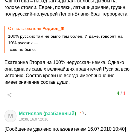
Как то года 4 назад заглядывал- волосы дыбом на
голове стояли. Евреи, поляки, латыши,армяне, грузин,
полурусский-полуеврей Ленон-Бланк- брат террориста.
От пользователя
Родион_Ф
100% русских там не было тем более. И даже, говорят, на
10% русских —
тоже не было.
Екатерина Вторая на 100% нерусская- немка. Однако
она одна из самых величайших правителей Руси за всю
историю. Состав крови не всегда имеет значение-
имеет значение состав души.
4
/
1
Мстислав
(
разбаненый
)
М
10:39, 16.07.2010
[Сообщение удалено пользователем 16.07.2010 10:40]