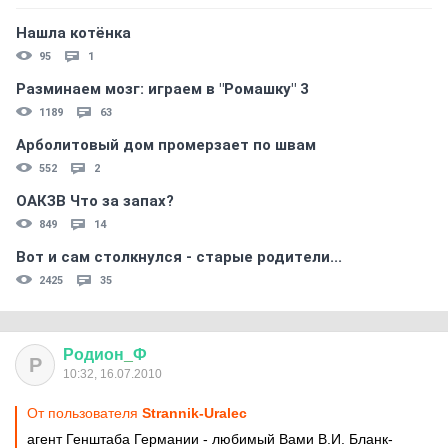
Нашла котёнка
95
1
Разминаем мозг: играем в "Ромашку" 3
1189
63
Арболитовый дом промерзает по швам
552
2
ОАКЗВ Что за запах?
849
14
Вот и сам столкнулся - старые родители...
2425
35
Родион
_
Ф
Р
10:32, 16.07.2010
От пользователя
Strannik-Uralec
агент Генштаба Германии - любимый Вами В.И. Бланк-