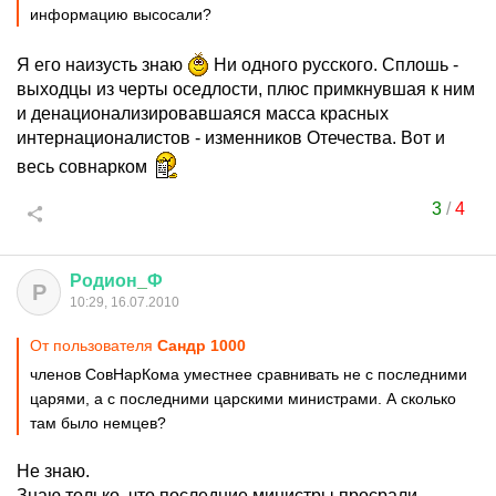
информацию высосали?
Я его наизусть знаю
Ни одного русского. Сплошь -
выходцы из черты оседлости, плюс примкнувшая к ним
и денационализировавшаяся масса красных
интернационалистов - изменников Отечества. Вот и
весь совнарком
3
/
4
Родион
_
Ф
Р
10:29, 16.07.2010
От пользователя
Сандр 1000
членов СовНарКома уместнее сравнивать не с последними
царями, а с последними царскими министрами. А сколько
там было немцев?
Не знаю.
Знаю только, что последние министры просрали