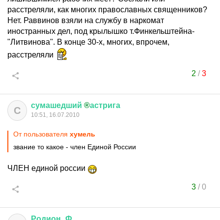
расстреляли, как многих православных священников?
Нет. Раввинов взяли на службу в наркомат
иностранных дел, под крылышко т.Финкельштейна-
"Литвинова". В конце 30-х, многих, впрочем,
расстреляли
2
/
3
сумашедший
®
астрига
С
10:51, 16.07.2010
От пользователя
хумель
звание то какое - член Единой России
ЧЛЕН единой россии
3
/
0
Родион
_
Ф