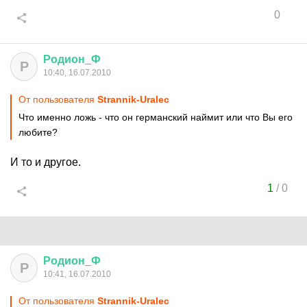
0
Родион
_
Ф
Р
10:40, 16.07.2010
От пользователя
Strannik-Uralec
Что именно ложь - что он германский наймит или что Вы его
любите?
И то и другое.
1
/
0
Родион
_
Ф
Р
10:41, 16.07.2010
От пользователя
Strannik-Uralec