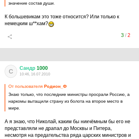
значение состав души.
К большевикам это тоже относится? Или только к
немецким ш**хам?
3
/
2
Сандр
1000
С
10:46, 16.07.2010
От пользователя
Родион_Ф
Знаю только, что последние министры просрали Россию, а
наркомы вытащили страну из болота на второе место в
мире.
А я знаю, что Николай, каким бы никчёмным бы его не
представляли не драпал до Москвы и Питера,
несмотря на предательства ряда царских министров и