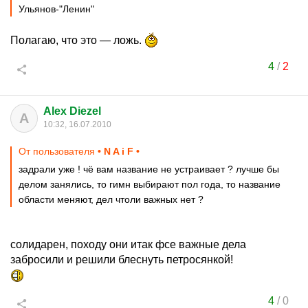
Ульянов-"Ленин"
Полагаю, что это — ложь.
4
/
2
Alex Diezel
A
10:32, 16.07.2010
От пользователя
• N A i F •
задрали уже ! чё вам название не устраивает ? лучше бы
делом занялись, то гимн выбирают пол года, то название
области меняют, дел чтоли важных нет ?
солидарен, походу они итак фсе важные дела
забросили и решили блеснуть петросянкой!
4
/
0