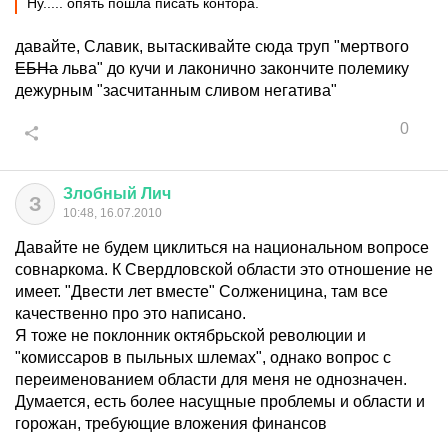
Ну..... опять пошла писать контора.
давайте, Славик, вытаскивайте сюда труп "мертвого
ЕБНа
льва" до кучи и лаконично закончите полемику
дежурным "засчитанным сливом негатива"
0
Злобный
Лич
З
10:48, 16.07.2010
Давайте не будем циклиться на национальном вопросе
совнаркома. К Свердловской области это отношение не
имеет. "Двести лет вместе" Солженицина, там все
качественно про это написано.
Я тоже не поклонник октябрьской революции и
"комиссаров в пыльных шлемах", однако вопрос с
переименованием области для меня не однозначен.
Думается, есть более насущные проблемы и области и
горожан, требующие вложения финансов