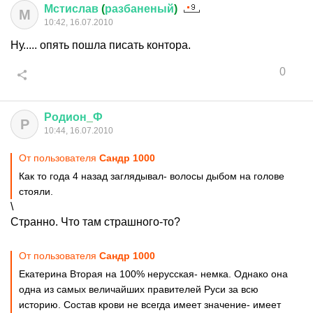
Мстислав
(
разбаненый
)
М
10:42, 16.07.2010
Ну..... опять пошла писать контора.
0
Родион
_
Ф
Р
10:44, 16.07.2010
От пользователя
Сандр 1000
Как то года 4 назад заглядывал- волосы дыбом на голове
стояли.
\
Странно. Что там страшного-то?
От пользователя
Сандр 1000
Екатерина Вторая на 100% нерусская- немка. Однако она
одна из самых величайших правителей Руси за всю
историю. Состав крови не всегда имеет значение- имеет