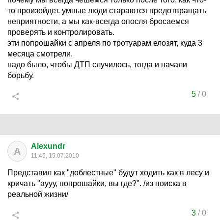
то произойдет. умные люди стараются предотвращать
неприятности, а мы как-всегда опосля бросаемся
проверять и контролировать.
эти попрошайки с апреля по тротуарам елозят, куда 3
месяца смотрели.
надо было, чтобы ДТП случилось, тогда и начали
борьбу.
5
/
0
Alexundr
A
11:45, 15.07.2010
Представил как "доблестные" будут ходить как в лесу и
кричать "аууу, попрошайки, вы где?". /из поиска в
реальной жизни/
3
/
0