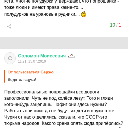
кста, многие полудурки утверждают, что попрошайки -
тоже люди и имеют права какие-то....
полудурков на урановые рудники....
10
/
1
Соломон
Моисеевич
С
11:21, 15.07.2010
От пользователя
Сержо
Водятел сцука!
Профессиональные попрошайки все дороги
заполонили. Чуть не под колёса лезут. Того и гляди
кого-нибудь зацепишь. Нафиг они здесь нужны?
Работать они никогда не будут, их дети и внуки тоже.
Чурки от нас отделились, сказали, что СССР-это
тюрьма народов. Какого хрена опять сюда припёрлись?