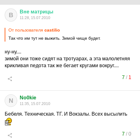
Вне
матрицы
В
11:28, 15.07.2010
От пользователя
castilio
Так что им тут не выжить. Зимой чище будет.
ну-ну....
зимой они тоже сидят на тротуарах, а эта малолетняя
крикливая педота так же бегает кругами вокруг....
7
/
1
No0kie
N
11:35, 15.07.2010
Бебеля. Техническая. ТГ. И Вокзалы. Всех высылить
7
/
0