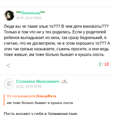
***
Лизонька
***
11:47, 15.07.2010
Люди вы че такие злые то??? В чем дети виноваты???
Только в том что ни у тех родились. Если у родителей
ребенок выпадывает из окна, так сразу бедненький, я
считаю, что не досмотрели, че в этом хорошего то??? А
этих так грязью называете, съжечь просите, а они ведь
тоже живые, им тоже больно бывает и кушать охота.
2
/
18
Соломон
Моисеевич
С
11:51, 15.07.2010
От пользователя
ЕлизаФэта
им тоже больно бывает и кушать охота
Пусть кушают у себя в Чуркменистане