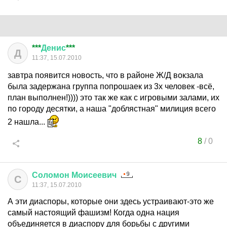
***
Денис
***
Д
11:37, 15.07.2010
завтра появится новость, что в районе Ж/Д вокзала
была задержана группа попрошаек из 3х человек -всё,
план выполнен!)))) это так же как с игровыми залами, их
по городу десятки, а наша "доблястная" милиция всего
2 нашла...
8
/
0
Соломон
Моисеевич
С
11:37, 15.07.2010
А эти диаспоры, которые они здесь устраивают-это же
самый настоящий фашизм! Когда одна нация
объединяется в диаспору для борьбы с другими