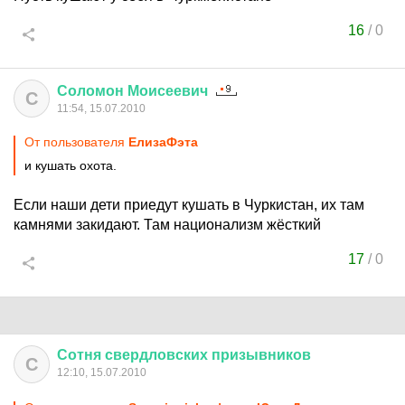
16
/
0
Соломон
Моисеевич
С
11:54, 15.07.2010
От пользователя
ЕлизаФэта
и кушать охота.
Если наши дети приедут кушать в Чуркистан, их там
камнями закидают. Там национализм жёсткий
17
/
0
Сотня
свердловских
призывников
С
12:10, 15.07.2010