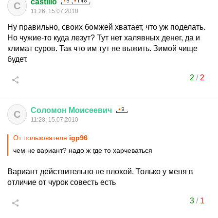
castilio
C
11:26, 15.07.2010
Ну правильно, своих бомжей хватает, что уж поделать.
Но чужие-то куда лезут? Тут нет халявных денег, да и
климат суров. Так что им тут не выжить. Зимой чище
будет.
2
/
2
Соломон
Моисеевич
С
11:28, 15.07.2010
От пользователя
igp96
чем не вариант? надо ж где то харчеваться
Вариант действительно не плохой. Только у меня в
отличие от чурок совесть есть
3
/
1