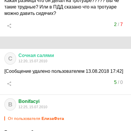
Какая разница что он делал на тротуаре????? Вы че
такие трудные? Или в ПДД сказано что на тротуаре
можно давить сидячих?
2
/
7
Сочная
салями
С
12:20, 15.07.2010
[Сообщение удалено пользователем 13.08.2018 17:42]
5
/
0
Bonifacyi
B
12:25, 15.07.2010
От пользователя
ЕлизаФэта