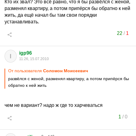
Кто их звал? Это всё равно, что я бы развёлся с женой,
разменял квартиру, а потом припёрся бы обратно к ней
жить, да ещё начал бы там свои порядки
устанавливать.
22
/
1
igp96
I
11:26, 15.07.2010
От пользователя
Соломон Моисеевич
развёлся с женой, разменял квартиру, а потом припёрся бы
обратно к ней жить
чем не вариант? надо ж где то харчеваться
1
/
0