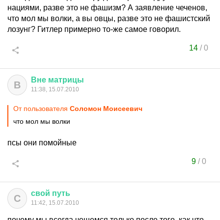
нациями, разве это не фашизм? А заявление чеченов,
что мол мы волки, а вы овцы, разве это не фашистский
лозунг? Гитлер примерно то-же самое говорил.
14
/
0
Вне
матрицы
В
11:38, 15.07.2010
От пользователя
Соломон Моисеевич
что мол мы волки
псы они помойные
9
/
0
свой
путь
С
11:42, 15.07.2010
почему мы всегда чешемся только после того, как что-