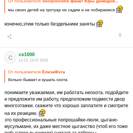
От пользователя
Scorpionishe фанат Юры Демидов...
мы своих детей на тротуар не садим и не побираемся
конечно,этим только бездельники заняты
0
cs1000
C
12:13, 15.07.2010
От пользователя
ЕлизаФэта
больно бывает и кушать охота
понимаете уважаемая, им работать неохота. подойдите
и предложите им работу, предположим подмести двор
многоэтажки. скажите что хорошо заплатите и смотрите
на их реакцию.
это профессиональные попрошайки-люли, цыгане-
мусульмане, их даже местное цыганство (чтоб его тоже
побыстрее выселили) считает за отбросы.