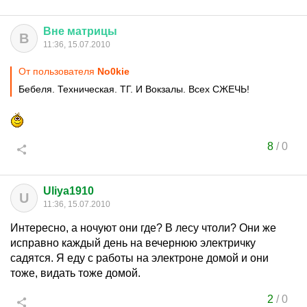
Вне
матрицы
В
11:36, 15.07.2010
От пользователя
No0kie
Бебеля. Техническая. ТГ. И Вокзалы. Всех СЖЕЧЬ!
8
/
0
Uliya1910
U
11:36, 15.07.2010
Интересно, а ночуют они где? В лесу чтоли? Они же
исправно каждый день на вечернюю электричку
садятся. Я еду с работы на электроне домой и они
тоже, видать тоже домой.
2
/
0