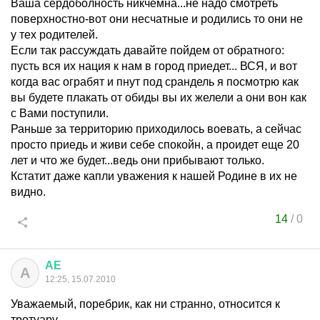
Ваша сердоболность никчемна...не надо смотреть
поверхностно-вот они несчатные и родились то они не
у тех родителей.
Если так рассуждать давайте пойдем от обратного:
пусть вся их нация к нам в город приедет... ВСЯ, и вот
когда вас ограбят и пнут под срандель я посмотрю как
вы будете плакать от обиды вы их желели а они вон как
с Вами поступили.
Раньше за территорию приходилось воевать, а сейчас
просто приедь и живи себе спокойн, а проидет еще 20
лет и что же будет...ведь они прибывают только.
Кстатит даже капли уважения к нашей Родине в их не
видно.
14
/
0
АЕ
А
12:25, 15.07.2010
Уважаемый, поребрик, как ни странно, относится к
тротуару....