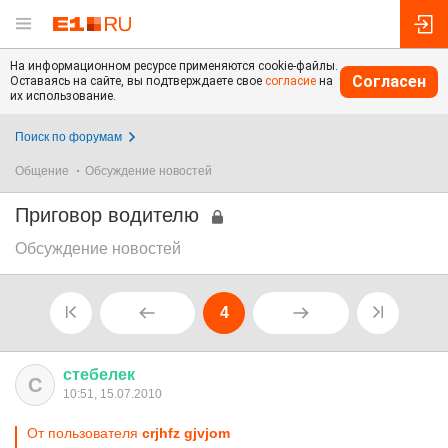
На информационном ресурсе применяются cookie-файлы.
Согласен
Оставаясь на сайте, вы подтверждаете свое
согласие
на
их использование.
Поиск по форумам
Общение
Обсуждение новостей
Приговор водителю
Обсуждение новостей
4
стебелек
С
10:51, 15.07.2010
От пользователя
crjhfz gjvjom