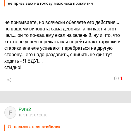
не призываю на голову махонька проклятия
не призываете, но всячески обеляете его действия...
по вашему виновата сама девочка, а ни как ни этот
чел.... он то по-вашему ехал на зеленый, ну и что, что
кто-то не успел пережать или перейти как старушки и
старики еле еле успевают перебраться на другую
сторону... его надо раздавить, сшибить не фиг тут
ходить - Я ЕДУ!....
стыдно!
0
/
1
Fvtn2
F
10:51, 15.07.2010
От пользователя
стебелек