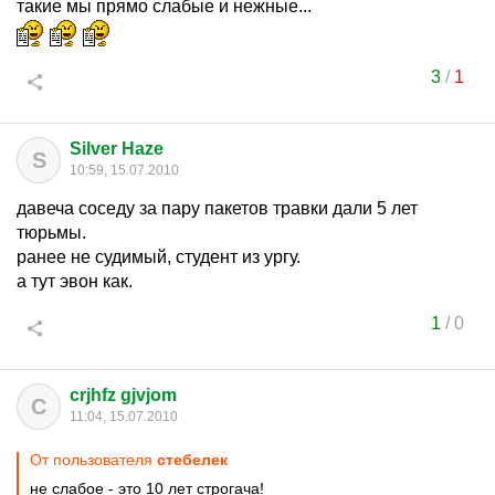
такие мы прямо слабые и нежные...
3
/
1
Silver Haze
S
10:59, 15.07.2010
давеча соседу за пару пакетов травки дали 5 лет
тюрьмы.
ранее не судимый, студент из ургу.
а тут эвон как.
1
/
0
crjhfz gjvjom
C
11:04, 15.07.2010
От пользователя
стебелек
не слабое - это 10 лет строгача!