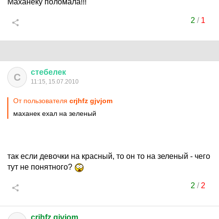
Маханёку поломала!!!
2
/
1
стебелек
С
11:15, 15.07.2010
От пользователя
crjhfz gjvjom
маханек ехал на зеленый
так если девочки на красный, то он то на зеленый - чего
тут не понятного?
2
/
2
crjhfz gjvjom