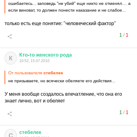
ошибаетесь... заповедь "не убий" еще никто не отменял.... а
если виноват, то должен понести наказание и не слабое...
только есть еще понятие: "человеческий фактор"
1
/
1
Кто
-
то
женского
рода
К
10:52, 15.07.2010
От пользователя
стебелек
не призываете, но всячески обеляете его действия...
У меня вообще создалось впечатление, что она его
знает лично, вот и обеляет
1
/
1
стебелек
С