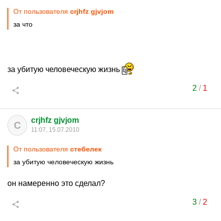
От пользователя
crjhfz gjvjom
за что
за убитую человеческую жизнь
2
/
1
crjhfz gjvjom
C
11:07, 15.07.2010
От пользователя
стебелек
за убитую человеческую жизнь
он намеренно это сделал?
3
/
2