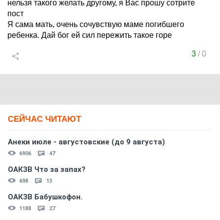
нельзя такого желать другому, я Вас прошу сотрите
пост
Я сама мать, очень сочувствую маме погибшего
ребенка. Дай бог ей сил пережить такое горе
3
/
0
СЕЙЧАС ЧИТАЮТ
Анеки июле - августовские (до 9 августа)
6906
47
ОАКЗВ Что за запах?
698
13
ОАКЗВ Бабушкофон.
1188
27