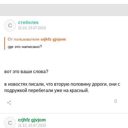
стебелек
С
11:10, 15.07.2010
От пользователя
crjhfz gjvjom
где это написано?
вот это ваши слова?
в новостях писали, что вторую половину дороги, они с
подружкой перебегали уже на красный.
0
crjhfz gjvjom
C
11:12, 15.07.2010