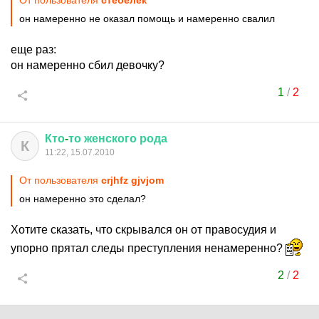
От пользователя
стебелек
он намеренно не оказал помощь и намеренно свалил
еще раз:
он намеренно сбил девочку?
1
/
2
Кто
-
то
женского
рода
К
11:22, 15.07.2010
От пользователя
crjhfz gjvjom
он намеренно это сделал?
Хотите сказать, что скрывался он от правосудия и
упорно прятал следы преступления ненамеренно?
2
/
2