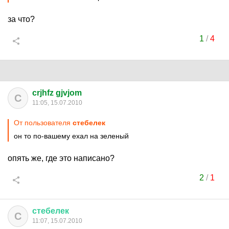
за что?
1
/
4
crjhfz gjvjom
C
11:05, 15.07.2010
От пользователя
стебелек
он то по-вашему ехал на зеленый
опять же, где это написано?
2
/
1
стебелек
С
11:07, 15.07.2010