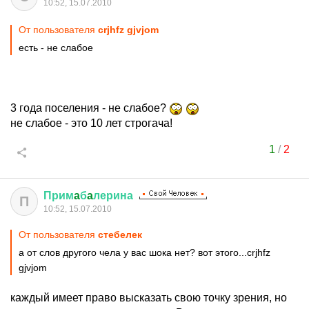
10:52, 15.07.2010
От пользователя
crjhfz gjvjom
есть - не слабое
3 года поселения - не слабое?
не слабое - это 10 лет строгача!
1
/
2
Прим
a
б
a
лерина
П
10:52, 15.07.2010
От пользователя
стебелек
а от слов другого чела у вас шока нет? вот этого...crjhfz
gjvjom
каждый имеет право высказать свою точку зрения, но