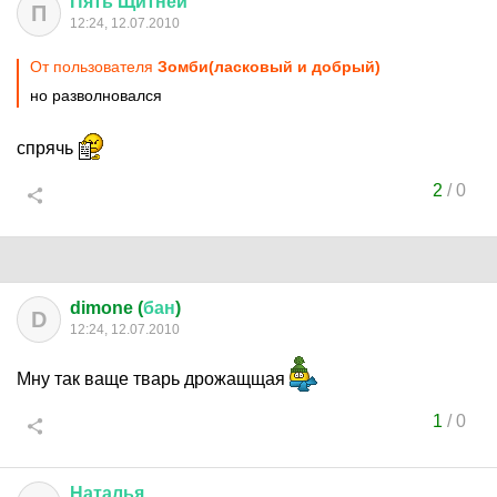
Пять
Щитней
™
П
12:24, 12.07.2010
От пользователя
Зомби(ласковый и добрый)
но разволновался
спрячь
2
/
0
dimone (
бан
)
D
12:24, 12.07.2010
Мну так ваще тварь дрожащщая
1
/
0
Наталья
....