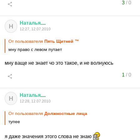
3
/
0
Наталья
....
Н
12:27, 12.07.2010
От пользователя
Пять Щитней ™
мну право с левом путает
мну ваще не знает чо это такое, и не волнуюсь
1
/
0
Наталья
....
Н
12:28, 12.07.2010
От пользователя
Должностные лица
тупее
я даже значения этого слова не знаю