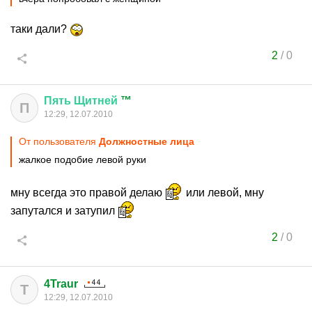
таки дали?
2
/
0
Пять
Щитней
™
П
12:29, 12.07.2010
От пользователя
Должностные лица
жалкое подобие левой руки
мну всегда это правой делаю
или левой, мну
запутался и затупил
2
/
0
4Traur
T
12:29, 12.07.2010