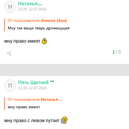
Наталья
....
Н
12:25, 12.07.2010
От пользователя
dimone (бан)
Мну так ваще тварь дрожащщая
мну право имеет
1
/
0
Пять
Щитней
™
П
12:26, 12.07.2010
От пользователя
Наталья....
мну право имеет
мну право с левом путает