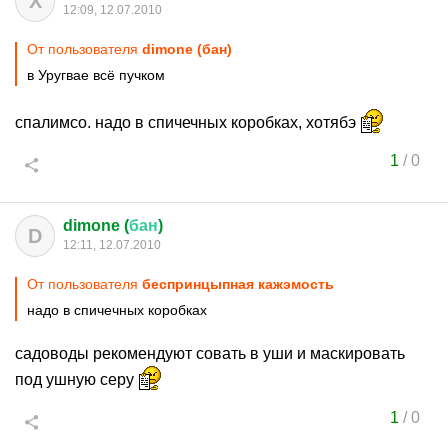
Х
12:09, 12.07.2010
От пользователя
dimone (бан)
в Уругвае всё пучком
спалимсо. надо в спичечных коробках, хотябэ
1
/
0
dimone (
бан
)
D
12:11, 12.07.2010
От пользователя
беспринцыпная кажэмость
надо в спичечных коробках
садоводы рекомендуют совать в уши и маскировать
под ушную серу
1
/
0