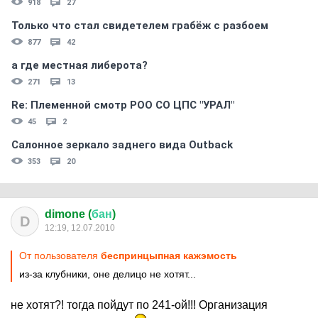
918
27
Только что стал свидетелем грабёж с разбоем
877
42
а где местная либерота?
271
13
Re: Племеннoй смoтр РOO CO ЦПС "УРАЛ"
45
2
Салонное зеркало заднего вида Outback
353
20
dimone (
бан
)
D
12:19, 12.07.2010
От пользователя
беспринцыпная кажэмость
из-за клубники, оне делицо не хотят...
не хотят?! тогда пойдут по 241-ой!!! Организация