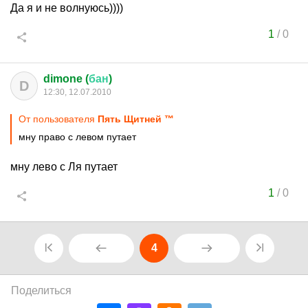
Да я и не волнуюсь))))
1
/
0
dimone (
бан
)
D
12:30, 12.07.2010
От пользователя
Пять Щитней ™
мну право с левом путает
мну лево с Ля путает
1
/
0
4
Поделиться