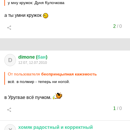
у мну кружок: Дуня Кулочкова
а ты умни кружок
2
/
0
dimone (
бан
)
D
12:07, 12.07.2010
От пользователя
беспринцыпная кажэмость
всё. в полмир - теперь ни ногой.
в Уругвае всё пучком.
1
/
0
хомяк
радостный
и
корректный