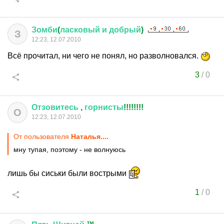
Зомби
(
ласковый
и
добрый
)
З
12:23, 12.07.2010
Всё прочитал, ни чего не понял, но разволновался.
3
/
0
Отзовитесь
,
горнисты
!!!!!!!!
О
12:23, 12.07.2010
От пользователя
Наталья....
мну тупая, поэтому - не волнуюсь
лишь бы сиськи были вострыми
1
/
0