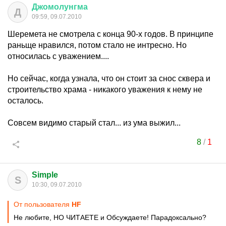
Джомолунгма
Д
09:59, 09.07.2010
Шеремета не смотрела с конца 90-х годов. В принципе
раньще нравился, потом стало не интресно. Но
относилась с уважением....
Но сейчас, когда узнала, что он стоит за снос сквера и
строительство храма - никакого уважения к нему не
осталось.
Совсем видимо старый стал... из ума выжил...
8
/
1
Simple
S
10:30, 09.07.2010
От пользователя
HF
Не любите, НО ЧИТАЕТЕ и Обсуждаете! Парадоксально?