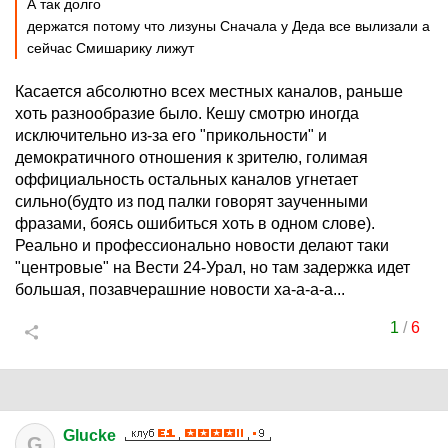
А так долго
держатся потому что лизуны Сначала у Деда все вылизали а
сейчас Смишарику лижут
Касается абсолютно всех местных каналов, раньше
хоть разнообразие было. Кешу смотрю иногда
исключительно из-за его "прикольности" и
демократичного отношения к зрителю, голимая
оффициальность остальных каналов угнетает
сильно(будто из под палки говорят заученными
фразами, боясь ошибиться хоть в одном слове).
Реально и профессионально новости делают таки
"центровые" на Вести 24-Урал, но там задержка идет
большая, позавчерашние новости ха-а-а-а...
1
/
6
Glucke
G