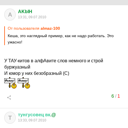
AKbIH
A
13:31, 09.07.2010
От пользователя
almaz-100
Кеша, зто наглядный пример, как не надо работать. Это
ужасно!
У ТАУ-китов в алфАвите слов немного и строй
буржуазный
И юмор у них безобразный (С)
6
/
1
тунгусовец
вк
.@
Т
13:33, 09.07.2010