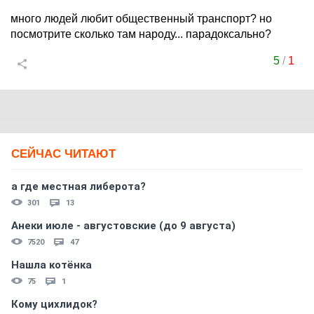
много людей любит общественный транспорт? но
посмотрите сколько там народу... парадоксально?
5
/
1
СЕЙЧАС ЧИТАЮТ
а где местная либерота?
301
13
Анеки июле - августовские (до 9 августа)
7520
47
Нашла котёнка
75
1
Кому цихлидок?