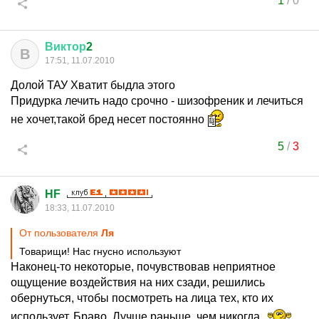
1
/
0
Виктор
2
В
17:51, 11.07.2010
Долой ТАУ Хватит быдла этого
Придурка лечить надо срочно - шизофреник и лечиться
не хочет,такой бред несет постоянно
5
/
3
HF
18:33, 11.07.2010
От пользователя
Ля
Товарищи! Нас гнусно используют
Наконец-то некоторые, почувствовав неприятное
ощущение воздействия на них сзади, решились
обернуться, чтобы посмотреть на лица тех, кто их
использует. Браво. Лучше раньше, чем никогда.