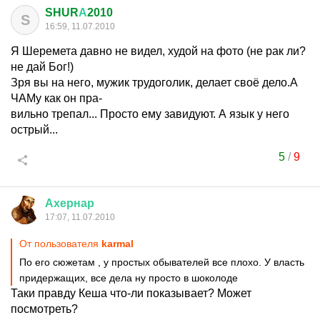
SHUR
А
2010
S
16:59, 11.07.2010
Я Шеремета давно не видел, худой на фото (не рак ли?
не дай Бог!)
Зря вы на него, мужик трудоголик, делает своё дело.А
ЧАМу как он пра-
вильно трепал... Просто ему завидуют. А язык у него
острый...
5
/
9
Ахернар
17:07, 11.07.2010
От пользователя
karmal
По его сюжетам , у простых обывателей все плохо. У власть
придержащих, все дела ну просто в шоколоде
Таки правду Кеша что-ли показывает? Может
посмотреть?