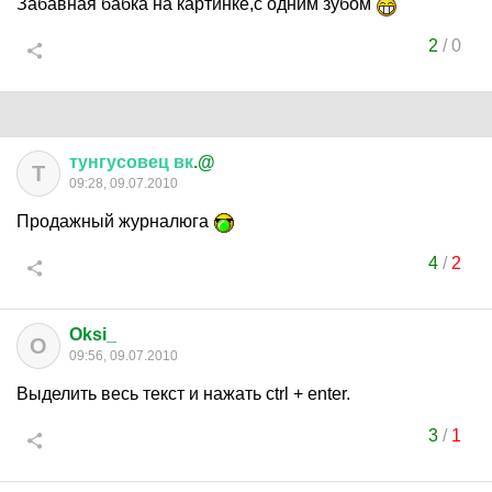
Забавная бабка на картинке,с одним зубом
2
/
0
тунгусовец
вк
.@
Т
09:28, 09.07.2010
Продажный журналюга
4
/
2
Oksi_
O
09:56, 09.07.2010
Выделить весь текст и нажать ctrl + enter.
3
/
1