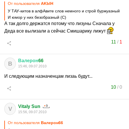
От пользователя
AKbIH
У ТАУ-китов в алфАвите слов немного и строй буржуазный
И юмор у них безобразный (С)
А так долго держатся потому что лизуны Сначала у
Деда все вылизали а сейчас Смишарику лижут
11
/
1
Валерон
66
В
15:46, 09.07.2010
И следующим назначенцам лизаь будут...
10
/
0
Vitaly Sun
V
15:56, 09.07.2010
От пользователя
Валерон66