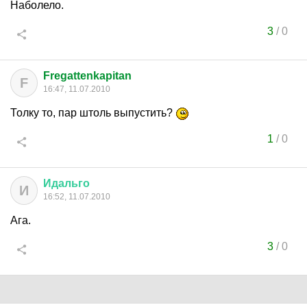
Наболело.
3
/
0
Fregattenkapitan
F
16:47, 11.07.2010
Толку то, пар штоль выпустить?
1
/
0
Идальго
И
16:52, 11.07.2010
Ага.
3
/
0