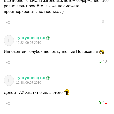
Всё верно.. сначала заголовки, потом содержание. Всё
равно ведь прочтёте, вы же не сможете
проигнорировать полностью. :-)
0
тунгусовец
вк
.@
Т
12:32, 09.07.2010
Иннокентий-голубой щенок купленый Новиковым
3
/
0
тунгусовец
вк
.@
Т
12:38, 09.07.2010
Долой ТАУ Хватит быдла этого
9
/
1