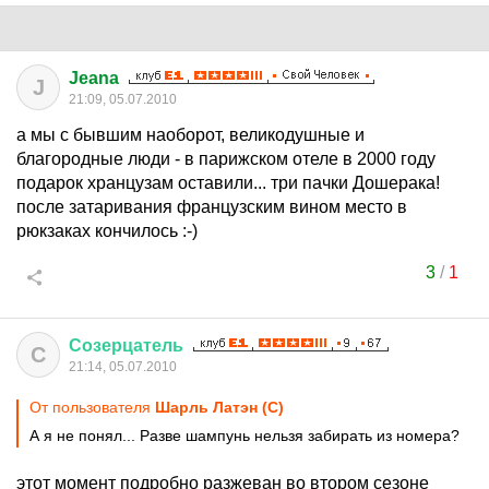
Jeana
J
21:09, 05.07.2010
а мы с бывшим наоборот, великодушные и
благородные люди - в парижском отеле в 2000 году
подарок хранцузам оставили... три пачки Дошерака!
после затаривания французским вином место в
рюкзаках кончилось :-)
3
/
1
Созерцатель
С
21:14, 05.07.2010
От пользователя
Шарль Латэн (С)
А я не понял... Разве шампунь нельзя забирать из номера?
этот момент подробно разжеван во втором сезоне