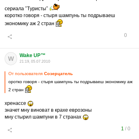
сериала "Туристы"
коротко говоря - стыря шампунь ты подрываеш
экономику аж 2 стран
0
Wake UP™
W
21:19, 05.07.2010
От пользователя
Созерцатель
оротко говоря - стыря шампунь ты подрываеш экономику аж
2 стран
хренассе
значет мну виноват в крахе еврозоны
мну стырил шампуни в 7 странах
1
/
0