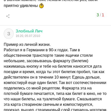
приятно удивлены
3
/
1
Злобный
Лич
З
16:20, 05.07.2010
Пример из личной жизни.
Работал я в Германии в 90-х годах. Там в
общественном транспорте такие ящички стояли
небольшие, засовываешь фаркарту (билетик)
нажимаешь кнопку и тебе на билетик наносится дата
поездки и время, когда ты этот билетик пробил, так как
действителен он в течении 10 минут. Едешь дольше,
компостируй еще один билет. Так вот соотечественники
поделились со мной рецептом. Фаркарта эта на
плотной бумаге печатается, типа как билет в кино, не то
что наши билеты, на туалетной бумаге. Смазывается
эта карта стеарином свечным и компостируется,
проехал, вышел, стеариновый слой стираешь ноготком,