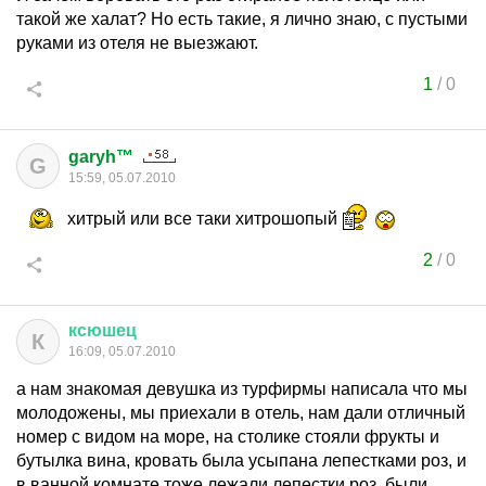
такой же халат? Но есть такие, я лично знаю, с пустыми
руками из отеля не выезжают.
1
/
0
garyh™
G
15:59, 05.07.2010
хитрый или все таки хитрошопый
2
/
0
ксюшец
К
16:09, 05.07.2010
а нам знакомая девушка из турфирмы написала что мы
молодожены, мы приехали в отель, нам дали отличный
номер с видом на море, на столике стояли фрукты и
бутылка вина, кровать была усыпана лепестками роз, и
в ванной комнате тоже лежали лепестки роз, были