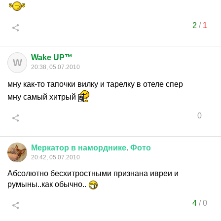
2
/
1
Wake UP™
W
20:38, 05.07.2010
мну как-то тапочки вилку и тарелку в отеле спер
мну самый хитрый
0
Меркатор
в
наморднике
.
Фото
20:42, 05.07.2010
Абсолютно бесхитростными признана ивреи и
румыны..как обычно..
4
/
0