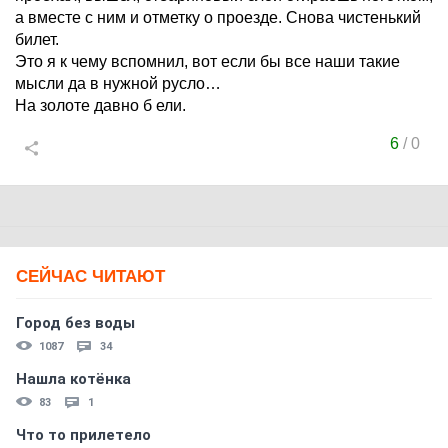
а вместе с ним и отметку о проезде. Снова чистенький
билет.
Это я к чему вспомнил, вот если бы все наши такие
мысли да в нужной русло…
На золоте давно б ели.
6
/
0
СЕЙЧАС ЧИТАЮТ
Город без воды
1087
34
Нашла котёнка
83
1
Что то прилетело