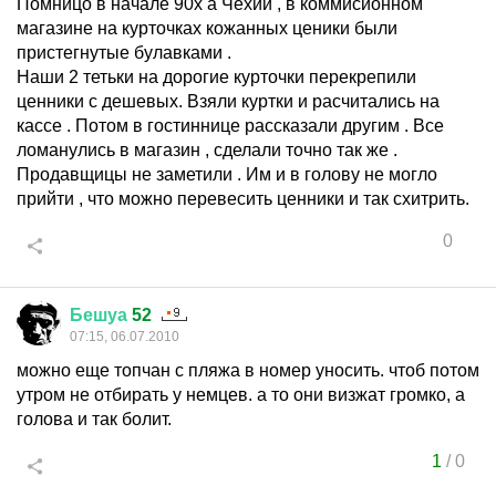
Помницо в начале 90х а Чехии , в коммисионном
магазине на курточках кожанных ценики были
пристегнутые булавками .
Наши 2 тетьки на дорогие курточки перекрепили
ценники с дешевых. Взяли куртки и расчитались на
кассе . Потом в гостиннице рассказали другим . Все
ломанулись в магазин , сделали точно так же .
Продавщицы не заметили . Им и в голову не могло
прийти , что можно перевесить ценники и так схитрить.
0
Бешуа
52
07:15, 06.07.2010
можно еще топчан с пляжа в номер уносить. чтоб потом
утром не отбирать у немцев. а то они визжат громко, а
голова и так болит.
1
/
0