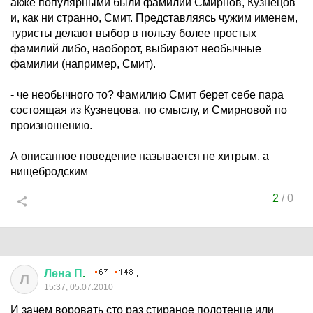
акже популярными были фамилии Смирнов, Кузнецов
и, как ни странно, Смит. Представляясь чужим именем,
туристы делают выбор в пользу более простых
фамилий либо, наоборот, выбирают необычные
фамилии (например, Смит).
- че необычного то? Фамилию Смит берет себе пара
состоящая из Кузнецова, по смыслу, и Смирновой по
произношению.
А описанное поведение называется не хитрым, а
нищебродским
2
/
0
Лена
П
.
Л
15:37, 05.07.2010
И зачем воровать сто раз стираное полотенце или