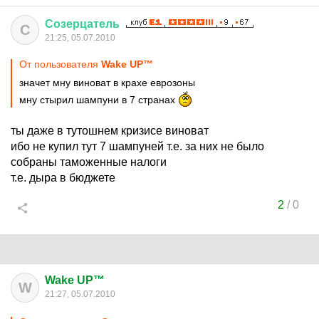
Созерцатель
С
21:25, 05.07.2010
От пользователя
Wake UP™
значет мну виноват в крахе еврозоны
мну стырил шампуни в 7 странах
ты даже в тутошнем кризисе виноват
ибо не купил тут 7 шампуней т.е. за них не было
собраны таможенные налоги
т.е. дыра в бюджете
2
/
0
Wake UP™
W
21:27, 05.07.2010