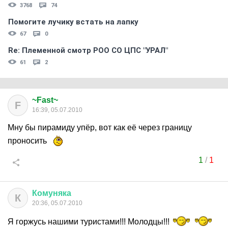
3768
74
Помогите лучику встать на лапку
67
0
Re: Племеннoй смoтр РOO CO ЦПС "УРАЛ"
61
2
~Fast~
F
16:39, 05.07.2010
Мну бы пирамиду упёр, вот как её через границу
проносить
1
/
1
Комуняка
К
20:36, 05.07.2010
Я горжусь нашими туристами!!! Молодцы!!!