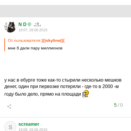
N D ©
19:07, 28.06.2010
От пользователя
)))skyline(((
мне б дали пару миллионов
у нас в ебурге тоже как-то стырили несколько мешков
денег, один при первозке потеряли - где-то в 2000 -м
году было дело, прямо на площади
5
/
0
screamer
S
19:08, 28.06.2010