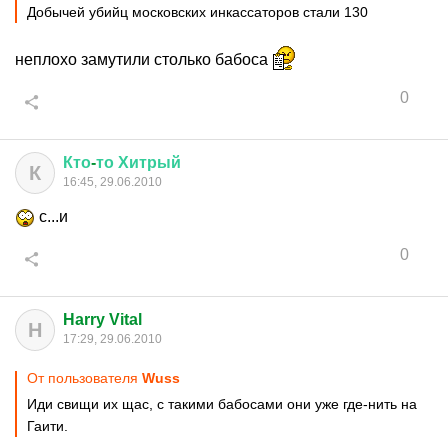
Добычей убийц московских инкассаторов стали 130
неплохо замутили столько бабоса
0
Кто
-
то
Хитрый
К
16:45, 29.06.2010
с...и
0
Harry Vital
H
17:29, 29.06.2010
От пользователя
Wuss
Иди свищи их щас, с такими бабосами они уже где-нить на
Гаити.