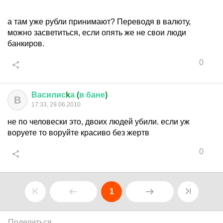
а там уже рубли принимают? Переводя в валюту,
можно засветиться, если опять же не свои люди
банкиров.
0
Василис
k
а
(
в
бане
)
В
17:33, 29.06.2010
не по человески это, двоих людей убили. если уж
воруете то воруйте красиво без жертв
0
1
Поделиться