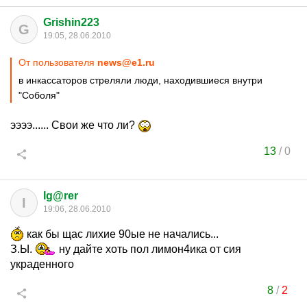
Grishin223
G
19:05, 28.06.2010
От пользователя
news@e1.ru
в инкассаторов стреляли люди, находившиеся внутри
"Соболя"
ээээ...... Свои же что ли?
13
/
0
Ig@rer
I
19:06, 28.06.2010
как бы щас лихие 90ые не начались...
З.Ы.
ну дайте хоть пол лимон4ика от сия
украденного
8
/
2