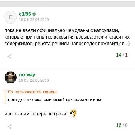
e1/96 ©
E
19:04, 28.06.2010
пока не ввели официально чемоданы с капсулами,
которые при попытке вскрытия взрываются и красят их
содержимое, ребята решили напоследок поживиться...)
14
/
1
no way
19:05, 28.06.2010
От пользователя
гюнеш
пока для них экономический кризис закончился
ипотека им теперь не грозит
16
/
0