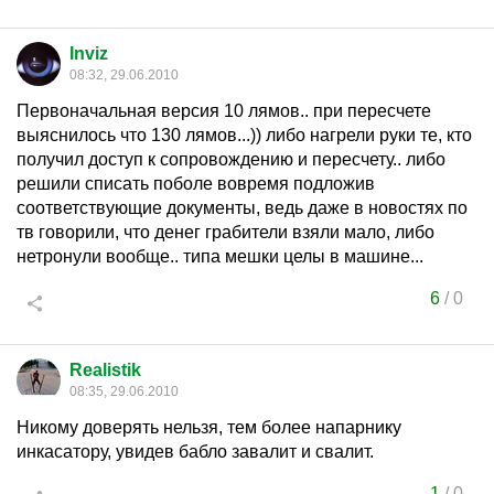
Inviz
08:32, 29.06.2010
Первоначальная версия 10 лямов.. при пересчете
выяснилось что 130 лямов...)) либо нагрели руки те, кто
получил доступ к сопровождению и пересчету.. либо
решили списать поболе вовремя подложив
соответствующие документы, ведь даже в новостях по
тв говорили, что денег грабители взяли мало, либо
нетронули вообще.. типа мешки целы в машине...
6
/
0
Realistik
08:35, 29.06.2010
Никому доверять нельзя, тем более напарнику
инкасатору, увидев бабло завалит и свалит.
1
/
0