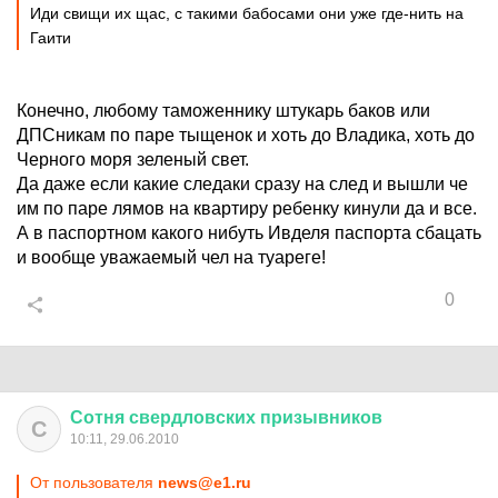
Иди свищи их щас, с такими бабосами они уже где-нить на
Гаити
Конечно, любому таможеннику штукарь баков или
ДПСникам по паре тыщенок и хоть до Владика, хоть до
Черного моря зеленый свет.
Да даже если какие следаки сразу на след и вышли че
им по паре лямов на квартиру ребенку кинули да и все.
А в паспортном какого нибуть Ивделя паспорта сбацать
и вообще уважаемый чел на туареге!
0
Сотня
свердловских
призывников
С
10:11, 29.06.2010
От пользователя
news@e1.ru