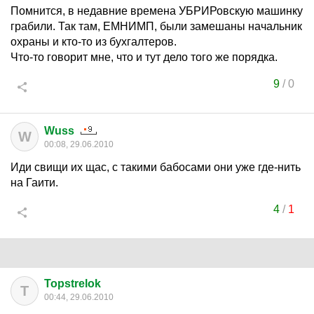
Помнится, в недавние времена УБРИРовскую машинку
грабили. Так там, ЕМНИМП, были замешаны начальник
охраны и кто-то из бухгалтеров.
Что-то говорит мне, что и тут дело того же порядка.
9
/
0
Wuss
W
00:08, 29.06.2010
Иди свищи их щас, с такими бабосами они уже где-нить
на Гаити.
4
/
1
Topstrelok
T
00:44, 29.06.2010