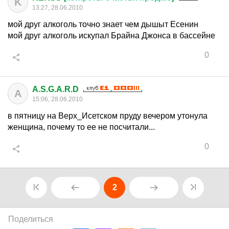
K
13:27, 28.06.2010
мой друг алкоголь точно знает чем дышыт Есенин
мой друг алкоголь искупал Брайна Джонса в бассейне
0
A.S.G.A.R.D
A
15:06, 28.06.2010
в пятницу на Верх_Исетском пруду вечером утонула
женщина, почему то ее не посчитали...
0
2
Поделиться