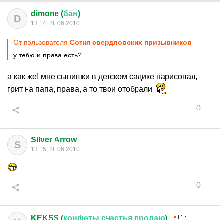
dimone (
бан
)
D
13:14, 28.06.2010
От пользователя
Сотня свердловских призывников
у тебю и права есть?
а как же! мне сынишки в детском садике нарисовал,
грит на папа, права, а то твои отобрали
0
Silver Arrow
S
13:15, 28.06.2010
0
KEKSS (
конфеты
счастья
продаю
)