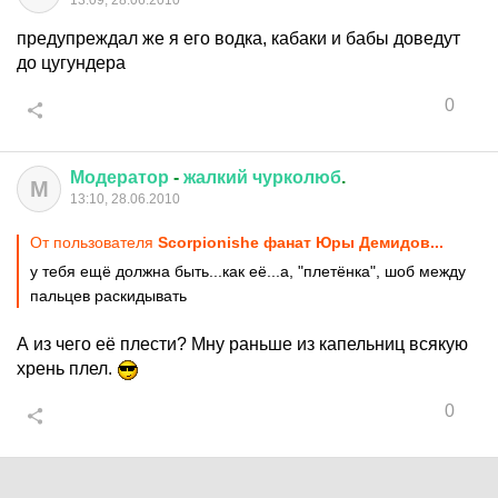
13:09, 28.06.2010
предупреждал же я его водка, кабаки и бабы доведут
до цугундера
0
Модератор
-
жалкий
чурколюб
.
М
13:10, 28.06.2010
От пользователя
Scorpionishe фанат Юры Демидов...
у тебя ещё должна быть...как её...а, "плетёнка", шоб между
пальцев раскидывать
А из чего её плести? Мну раньше из капельниц всякую
хрень плел.
0