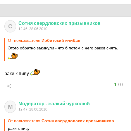
Сотня
свердловских
призывников
С
12:46, 28.06.2010
От пользователя
Ирбитский ичибан
Этого обратно закинули - что б потом с него раков снять.
раки к пиву
1
/
0
Модератор
-
жалкий
чурколюб
.
М
12:47, 28.06.2010
От пользователя
Сотня свердловских призывников
раки к пиву