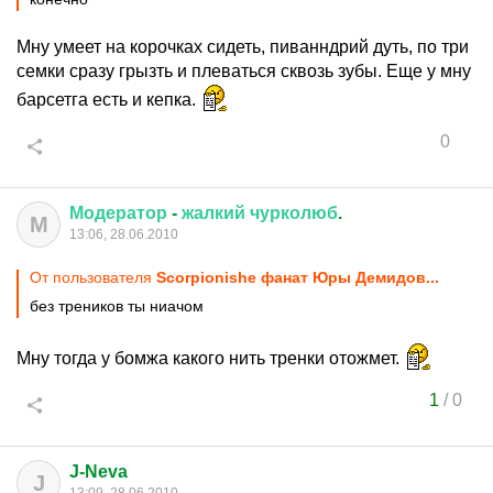
Мну умеет на корочках сидеть, пиванндрий дуть, по три
семки сразу грызть и плеваться сквозь зубы. Еще у мну
барсетга есть и кепка.
0
Модератор
-
жалкий
чурколюб
.
М
13:06, 28.06.2010
От пользователя
Scorpionishe фанат Юры Демидов...
без треников ты ниачом
Мну тогда у бомжа какого нить тренки отожмет.
1
/
0
J-Neva
J