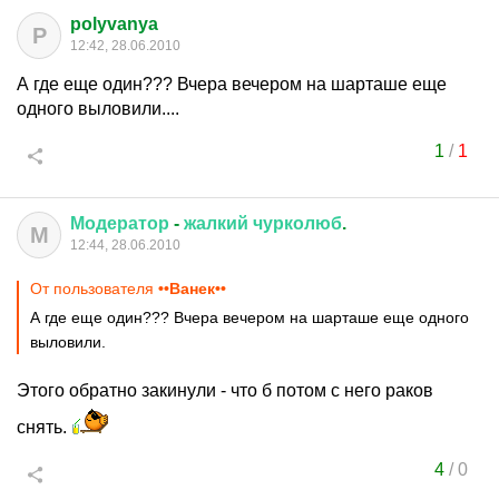
polyvanya
P
12:42, 28.06.2010
А где еще один??? Вчера вечером на шарташе еще
одного выловили....
1
/
1
Модератор
-
жалкий
чурколюб
.
М
12:44, 28.06.2010
От пользователя
••Ванек••
А где еще один??? Вчера вечером на шарташе еще одного
выловили.
Этого обратно закинули - что б потом с него раков
снять.
4
/
0