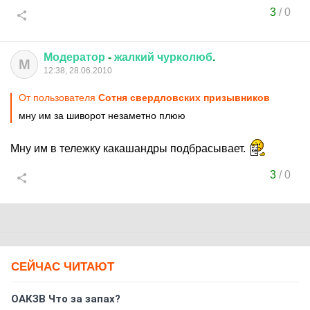
3
/
0
Модератор
-
жалкий
чурколюб
.
М
12:38, 28.06.2010
От пользователя
Сотня свердловских призывников
мну им за шиворот незаметно плюю
Мну им в тележку какашандры подбрасывает.
3
/
0
СЕЙЧАС ЧИТАЮТ
ОАКЗВ Что за запах?