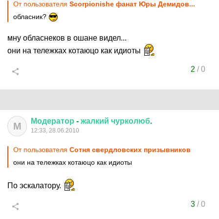
От пользователя
Scorpionishe фанат Юры Демидов...
обласник?
мну обласнеков в ошане видел...
они на тележках котаюцо как идиоты
2
/
0
Модератор
-
жалкий
чурколюб
.
М
12:33, 28.06.2010
От пользователя
Сотня свердловских призывников
они на тележках котаюцо как идиоты
По эскалатору.
3
/
0