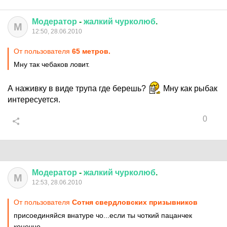
Модератор
-
жалкий
чурколюб
.
М
12:50, 28.06.2010
От пользователя
65 метров.
Мну так чебаков ловит.
А наживку в виде трупа где берешь?
Мну как рыбак
интересуется.
0
Модератор
-
жалкий
чурколюб
.
М
12:53, 28.06.2010
От пользователя
Сотня свердловских призывников
присоединяйся внатуре чо...если ты чоткий пацанчек
конечно