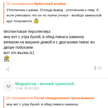
От пользователя
Ирбитский ичибан
Утопленник к ракам. Отсюда вывод - утопленник к пиву. А
если учитывать что он по пьяни утонул - вообще замкнутый
круг получается.
беспонтовая перспектива
мну вот с утра бухой, в обед пиваса намахну
вечером на машине домой и с друганами пивас во
дворе побухаем
вот это жызнь (с)
1
/
0
Модератор
-
жалкий
чурколюб
.
М
12:49, 28.06.2010
От пользователя
Сотня свердловских призывников
мну вот с утра бухой, в обед пиваса намахну