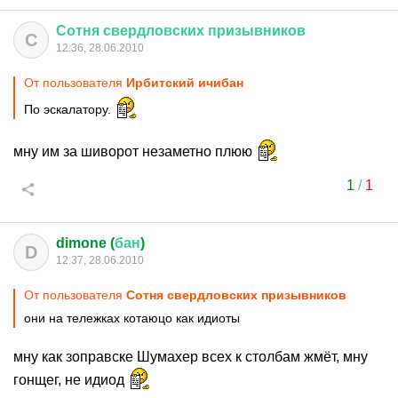
Сотня
свердловских
призывников
С
12:36, 28.06.2010
От пользователя
Ирбитский ичибан
По эскалатору.
мну им за шиворот незаметно плюю
1
/
1
dimone (
бан
)
D
12:37, 28.06.2010
От пользователя
Сотня свердловских призывников
они на тележках котаюцо как идиоты
мну как зоправске Шумахер всех к столбам жмёт, мну
гонщег, не идиод