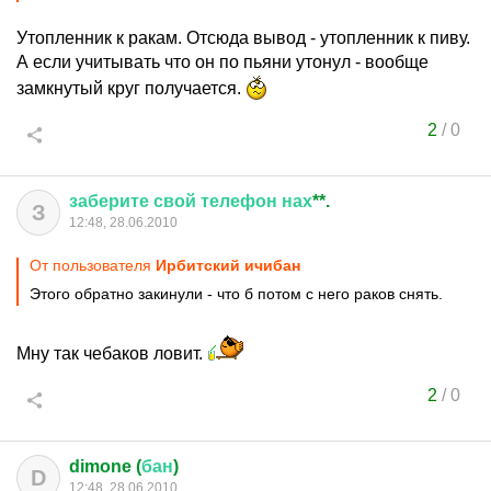
Утопленник к ракам. Отсюда вывод - утопленник к пиву.
А если учитывать что он по пьяни утонул - вообще
замкнутый круг получается.
2
/
0
заберите
свой
телефон
нах
**.
З
12:48, 28.06.2010
От пользователя
Ирбитский ичибан
Этого обратно закинули - что б потом с него раков снять.
Мну так чебаков ловит.
2
/
0
dimone (
бан
)
D
12:48, 28.06.2010