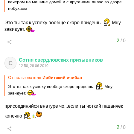
вечером на машине домой и с друганами пивас во дворе
побухаем
Это ты так к успеху вообще скоро придешь.
Мну
завидует.
2
/
0
Сотня
свердловских
призывников
С
12:50, 28.06.2010
От пользователя
Ирбитский ичибан
Это ты так к успеху вообще скоро придешь.
Мну
завидует.
присоединяйся внатуре чо...если ты чоткий пацанчек
конечно
2
/
0