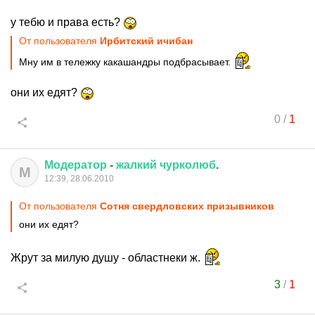
у тебю и права есть?
От пользователя
Ирбитский ичибан
Мну им в тележку какашандры подбрасывает.
они их едят?
0
/
1
Модератор
-
жалкий
чурколюб
.
М
12:39, 28.06.2010
От пользователя
Сотня свердловских призывников
они их едят?
Жрут за милую душу - областнеки ж.
3
/
1