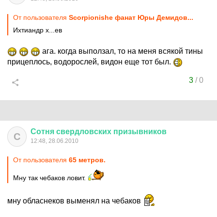
От пользователя
Scorpionishe фанат Юры Демидов...
Ихтиандр х...ев
ага. когда выползал, то на меня всякой тины
прицеплось, водорослей, видон еще тот был.
3
/
0
Сотня
свердловских
призывников
С
12:48, 28.06.2010
От пользователя
65 метров.
Мну так чебаков ловит.
мну обласнеков выменял на чебаков