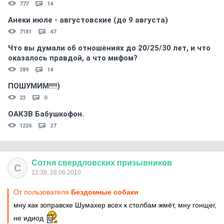
777
14
Анеки июле - августовские (до 9 августа)
7181
47
Что вы думали об отношениях до 20/25/30 лет, и что
оказалось правдой, а что мифом?
389
14
ПОШУМИМ!!!!)
23
0
ОАКЗВ Бабушкофон.
1226
27
Сотня
свердловских
призывников
С
12:38, 28.06.2010
От пользователя
Бездомные собаки
мну как зоправске Шумахер всех к столбам жмёт, мну гонщег,
не идиод