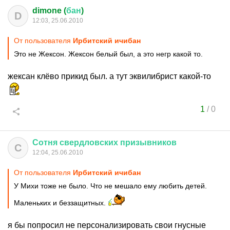
dimone (
бан
)
D
12:03, 25.06.2010
От пользователя
Ирбитский ичибан
Это не Жексон. Жексон белый был, а это негр какой то.
жексан клёво прикид был. а тут эквилибрист какой-то
1
/
0
Сотня
свердловских
призывников
С
12:04, 25.06.2010
От пользователя
Ирбитский ичибан
У Михи тоже не было. Что не мешало ему любить детей.
Маленьких и беззащитных.
я бы попросил не персонализировать свои гнусные