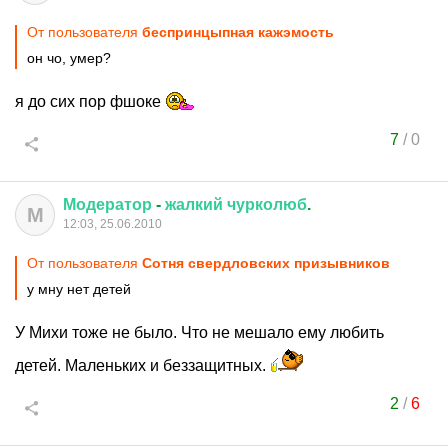
От пользователя
беспринцыпная кажэмость
он чо, умер?
я до сих пор фшоке
7
/
0
Модератор
-
жалкий
чурколюб
.
М
12:03, 25.06.2010
От пользователя
Сотня свердловских призывников
у мну нет детей
У Михи тоже не было. Что не мешало ему любить
детей. Маленьких и беззащитных.
2
/
6