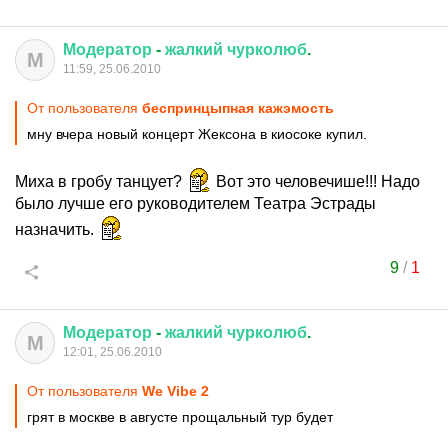
Модератор
-
жалкий
чурколюб
.
М
11:59, 25.06.2010
От пользователя
беспринцыпная кажэмость
мну вчера новый концерт Жексона в киосоке купил.
Миха в гробу танцует?
Вот это человечише!!! Надо
было лучше его руководителем Театра Эстрады
назначить.
9
/
1
Модератор
-
жалкий
чурколюб
.
М
12:01, 25.06.2010
От пользователя
We Vibe 2
грят в москве в августе прощальный тур будет