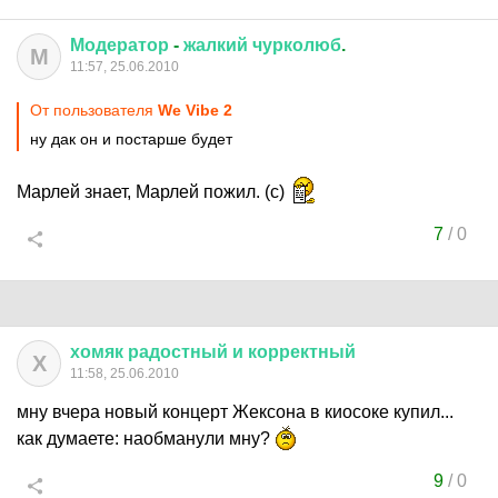
Модератор
-
жалкий
чурколюб
.
М
11:57, 25.06.2010
От пользователя
We Vibe 2
ну дак он и постарше будет
Марлей знает, Марлей пожил. (с)
7
/
0
хомяк
радостный
и
корректный
Х
11:58, 25.06.2010
мну вчера новый концерт Жексона в киосоке купил...
как думаете: наобманули мну?
9
/
0