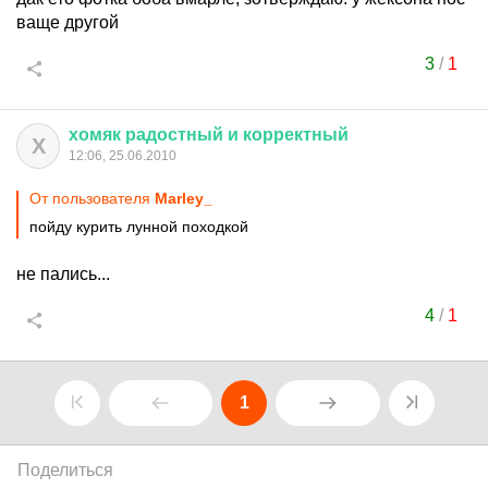
ваще другой
3
/
1
хомяк
радостный
и
корректный
Х
12:06, 25.06.2010
От пользователя
Marley_
пойду курить лунной походкой
не пались...
4
/
1
1
Поделиться