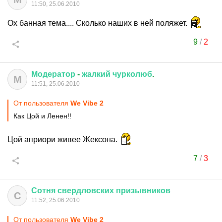
11:50, 25.06.2010
Ох банная тема.... Сколько наших в ней поляжет.
9
/
2
Модератор
-
жалкий
чурколюб
.
М
11:51, 25.06.2010
От пользователя
We Vibe 2
Как Цой и Ленен!!
Цой априори живее Жексона.
7
/
3
Сотня
свердловских
призывников
С
11:52, 25.06.2010
От пользователя
We Vibe 2