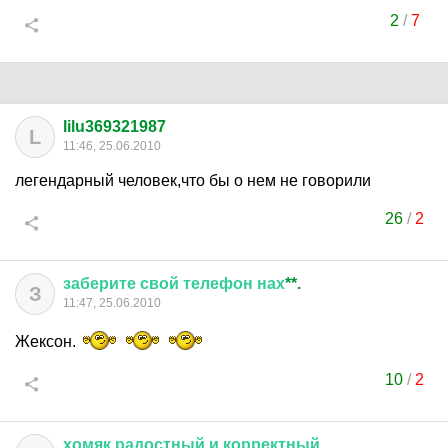
2
/
7
lilu369321987
L
11:46, 25.06.2010
легендарный человек,что бы о нем не говорили
26
/
2
заберите
свой
телефон
нах
**.
З
11:47, 25.06.2010
Жексон.
10
/
2
хомяк
радостный
и
корректный