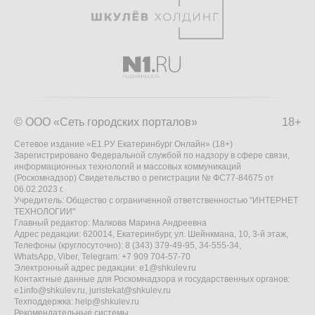
© ООО «Сеть городских порталов»
18+
Сетевое издание «Е1.РУ Екатеринбург Онлайн» (18+)
Зарегистрировано Федеральной службой по надзору в сфере связи,
информационных технологий и массовых коммуникаций
(Роскомнадзор) Свидетельство о регистрации № ФС77-84675 от
06.02.2023 г.
Учредитель: Общество с ограниченной ответственностью "ИНТЕРНЕТ
ТЕХНОЛОГИИ"
Главный редактор: Малкова Марина Андреевна
Адрес редакции: 620014, Екатеринбург, ул. Шейнкмана, 10, 3-й этаж,
Телефоны (круглосуточно): 8 (343) 379-49-95, 34-555-34,
WhatsApp, Viber, Telegram: +7 909 704-57-70
Электронный адрес редакции:
e1@shkulev.ru
Контактные данные для Роскомнадзора и государственных органов:
e1info@shkulev.ru
,
juristekat@shkulev.ru
Техподдержка:
help@shkulev.ru
Рекомендательные системы