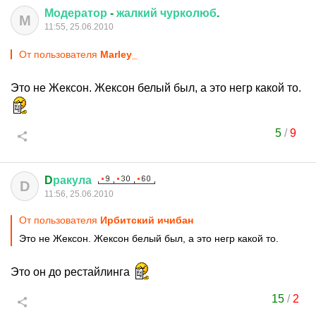
Модератор
-
жалкий
чурколюб
.
М
11:55, 25.06.2010
От пользователя
Marley_
Это не Жексон. Жексон белый был, а это негр какой то.
5
/
9
D
ракула
D
11:56, 25.06.2010
От пользователя
Ирбитский ичибан
Это не Жексон. Жексон белый был, а это негр какой то.
Это он до рестайлинга
15
/
2