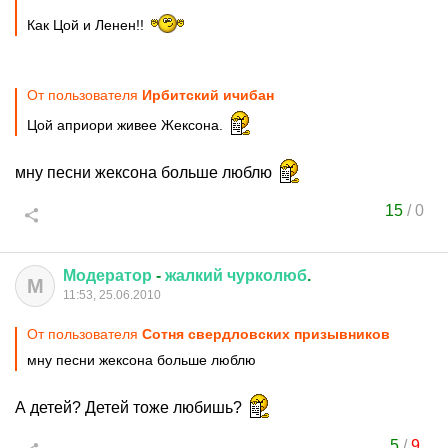
Как Цой и Ленен!!
От пользователя
Ирбитский ичибан
Цой априори живее Жексона.
мну песни жексона больше люблю
15
/
0
Модератор
-
жалкий
чурколюб
.
М
11:53, 25.06.2010
От пользователя
Сотня свердловских призывников
мну песни жексона больше люблю
А детей? Детей тоже любишь?
5
/
9