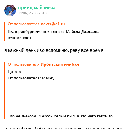
принц
майанеза
12:06, 25.06.2010
От пользователя
news@e1.ru
Екатеринбургские поклонники Майкла Джексона
вспоминают...
я кажный день иво вспоминю. реву все время
От пользователя
Ирбитский ичибан
Цитата:
От пользователя: Marley_
Это не Жексон. Жексон белый был, а это негр какой то.
дак ето фотка боба вмарле, зотверждаю. у жексона нос