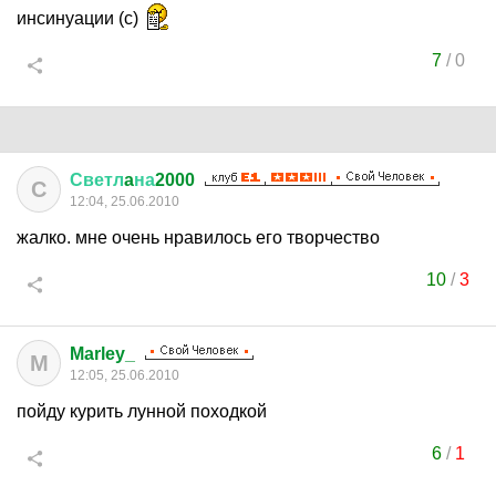
инсинуации (с)
7
/
0
Светл
a
на
2000
С
12:04, 25.06.2010
жалко. мне очень нравилось его творчество
10
/
3
Marley_
M
12:05, 25.06.2010
пойду курить лунной походкой
6
/
1