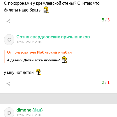
С похоронами у кремлевской стены? Считаю что
билеты надо брать!
5
/
3
Сотня
свердловских
призывников
С
12:02, 25.06.2010
От пользователя
Ирбитский ичибан
А детей? Детей тоже любишь?
у мну нет детей
2
/
1
dimone (
бан
)
D
12:02, 25.06.2010