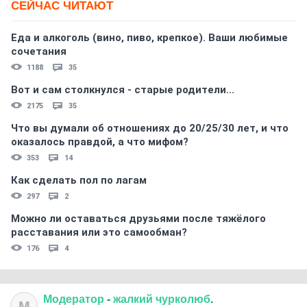
СЕЙЧАС ЧИТАЮТ
Еда и алкоголь (вино, пиво, крепкое). Ваши любимые
сочетания
1188
35
Вот и сам столкнулся - старые родители...
2175
35
Что вы думали об отношениях до 20/25/30 лет, и что
оказалось правдой, а что мифом?
353
14
Как сделать пол по лагам
297
2
Можно ли оставаться друзьями после тяжёлого
расставания или это самообман?
176
4
Модератор
-
жалкий
чурколюб
.
М