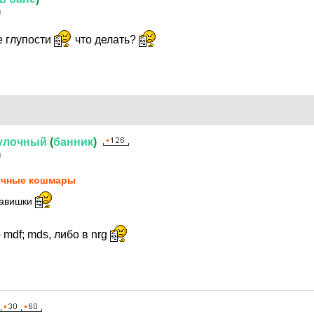
0
е глупости
что делать?
улочный
(
банник
)
0
чные кошмары
 авишки
о mdf; mds, либо в nrg