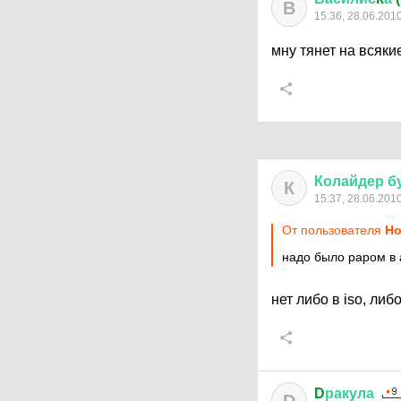
В
15:36, 28.06.201
мну тянет на всяки
Колайдер
б
К
15:37, 28.06.201
От пользователя
Но
надо было раром в
нет либо в iso, либ
D
ракула