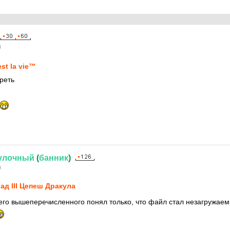
0
est la vie™
реть
улочный
(
банник
)
0
ад III Цепеш Дракула
всего вышеперечисленного понял только, что файл стал незагружае