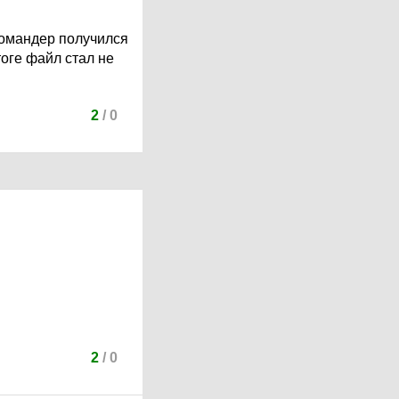
 командер получился
тоге файл стал не
2
/
0
2
/
0