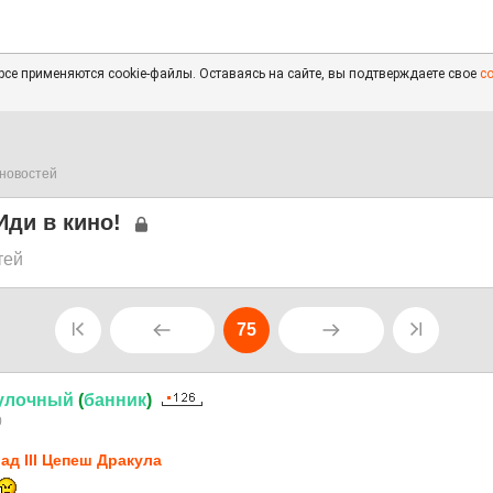
се применяются cookie-файлы. Оставаясь на сайте, вы подтверждаете свое
с
новостей
Иди в кино!
тей
75
улочный
(
банник
)
0
ад III Цепеш Дракула