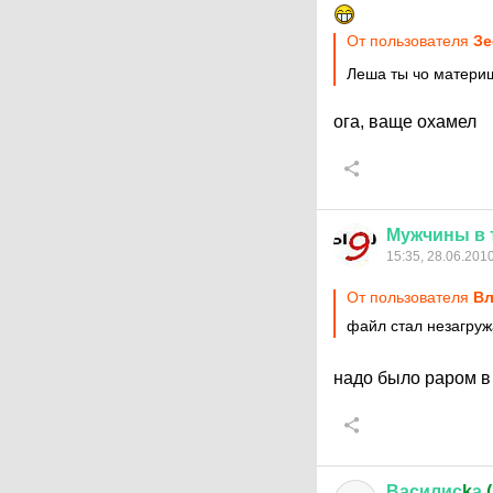
От пользователя
Зе
Леша ты чо матери
ога, ваще охамел
Мужчины
в
15:35, 28.06.201
От пользователя
Вл
файл стал незагру
надо было раром 
Василис
k
а
(