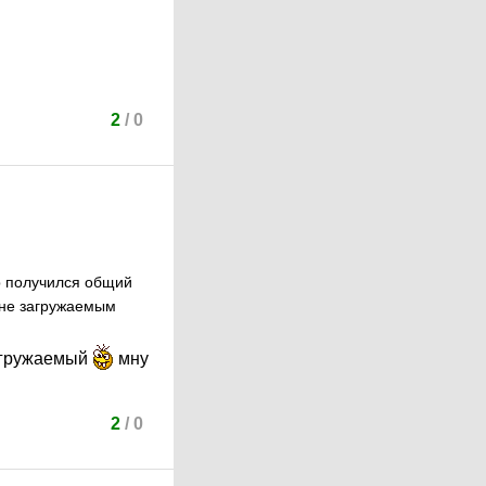
2
/
0
ер получился общий
л не загружаемым
загружаемый
мну
2
/
0