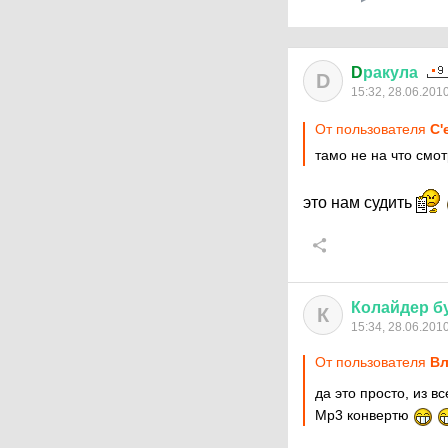
D
ракула
D
15:32, 28.06.201
От пользователя
C'
тамо не на что смот
это нам судить
Колайдер
б
К
15:34, 28.06.201
От пользователя
Вл
да это просто, из 
Мр3 конвертю