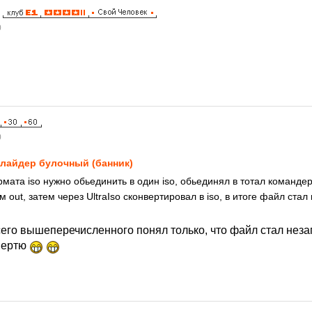
0
0
лайдер булочный (банник)
рмата iso нужно обьединить в один iso, обьединял в тотал команд
out, затем через UltraIso сконвертировал в iso, в итоге файл ста
 всего вышеперечисленного понял только, что файл стал не
вертю