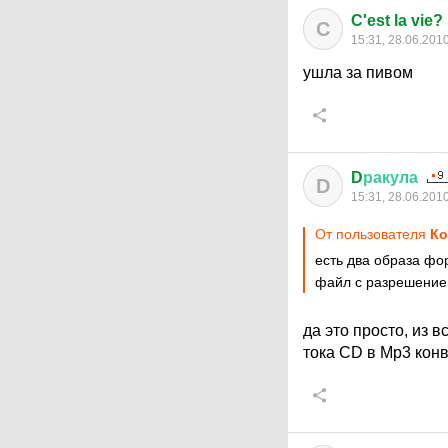
C'est la vie?
C
15:31, 28.06.201
ушла за пивом
D
ракула
D
15:31, 28.06.201
От пользователя
Ко
есть два образа фо
файл с разрешением 
да это просто, из
тока CD в Мр3 кон