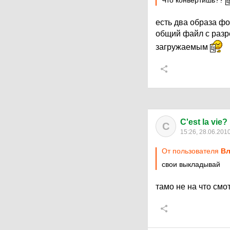
Что конвертишь??
есть два образа фо
общий файл с разре
загружаемым
C'est la vie?
C
15:26, 28.06.201
От пользователя
Вл
свои выкладывай
тамо не на что смо