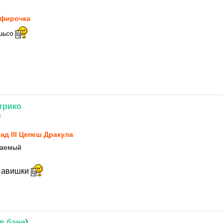
фирочка
шьсо
трико
0
ад III Цепеш Дракула
жаемый
в авишки
в
бане
)