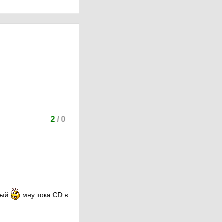
2
/
0
мый
мну тока CD в