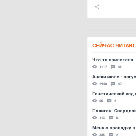
СЕЙЧАС ЧИТАЮ
Что то прилетело
1117
48
Анеки июле - авгус
6940
47
Генетический код 
55
2
Полигон "Свердловс
113
0
Меняю проводку в
385
21