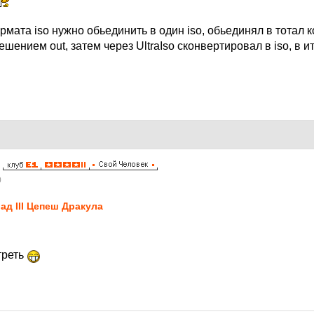
рмата iso нужно обьединить в один iso, обьединял в тотал
шением out, затем через UltraIso сконвертировал в iso, в и
0
ад III Цепеш Дракула
треть