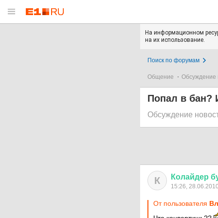
На информационном ресур
на их использование.
Поиск по форумам
Общение
Обсуждение 
Попал в бан? 
Обсуждение новос
Колайдер
б
К
15:26, 28.06.201
От пользователя
Вл