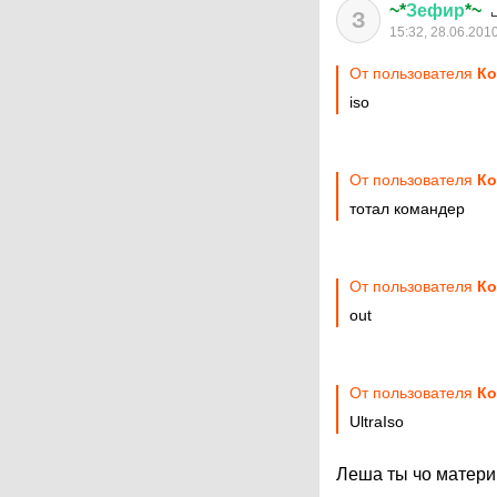
~*
Зефир
*~
З
15:32, 28.06.201
От пользователя
Ко
iso
От пользователя
Ко
тотал командер
От пользователя
Ко
out
От пользователя
Ко
UltraIso
Леша ты чо матер