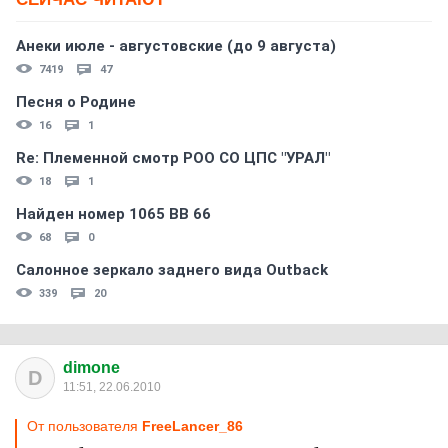
Анеки июле - августовские (до 9 августа)
7419
47
Песня о Родине
16
1
Re: Племеннoй смoтр РOO CO ЦПС "УРАЛ"
18
1
Найден номер 1065 ВВ 66
68
0
Салонное зеркало заднего вида Outback
339
20
dimone
D
11:51, 22.06.2010
От пользователя
FreeLancer_86