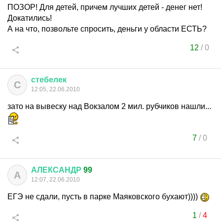
ПОЗОР! Для детей, причем лучших детей - денег нет!
Докатились!
А на что, позвольте спросить, деньги у области ЕСТЬ?
12
/
0
стебелек
С
12:05, 22.06.2010
зато на вывеску над Вокзалом 2 мил. рубчиков нашли...
7
/
0
АЛЕКСАНДР
99
А
12:07, 22.06.2010
ЕГЭ не сдали, пусть в парке Маяковского бухают))))
1
/
4