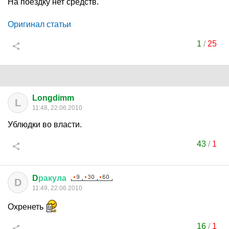
На поездку нет средств.
Оригинал статьи
1
/
25
Longdimm
L
11:48, 22.06.2010
Ублюдки во власти.
43
/
1
D
ракула
D
11:49, 22.06.2010
Охренеть
16
/
1