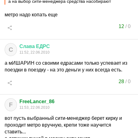
а на выбор сити-менеджера средства насобирают
метро надо копать еще
12
/
0
Слава
ЕДРС
С
11:52, 22.06.2010
а мИШАРИН со своими едрасами только успевает из
поездки в поездку - на это деньги у них всегда есть.
28
/
0
FreeLancer_86
F
11:53, 22.06.2010
вот пусть выбранный сити-менеджер берет кирку и
проходит метро вручную, крепи тоже научится
ставить...