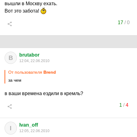
вышли в Москву ехать.
Вот это забота!
17
/
0
brutabor
B
12:04, 22.06.2010
От пользователя
Brend
за чем
в ваши времена ездили в кремль?
1
/
4
Ivan_off
I
12:05, 22.06.2010