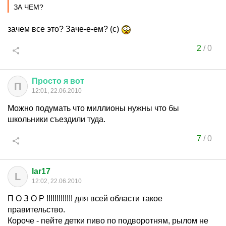
ЗА ЧЕМ?
зачем все это? Заче-е-ем? (с)
2
/
0
Просто
я
вот
П
12:01, 22.06.2010
Можно подумать что миллионы нужны что бы
школьники съездили туда.
7
/
0
lar17
L
12:02, 22.06.2010
П О З О Р !!!!!!!!!!!!! для всей области такое
правительство.
Короче - пейте детки пиво по подворотням, рылом не