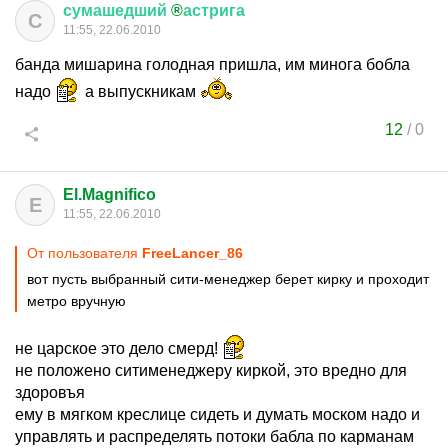
сумашедший
®
астрига
С
11:55, 22.06.2010
банда мишарина голодная пришла, им минога бобла
надо
а выпускникам
12
/
0
El.Magnifico
E
11:55, 22.06.2010
От пользователя
FreeLancer_86
вот пусть выбранный сити-менеджер берет кирку и проходит
метро вручную
не царское это дело смерд!
не положено ситименеджеру киркой, это вредно для
здоровъя
ему в мягком креслице сидеть и думать моском надо и
управлять и распределять потоки бабла по карманам