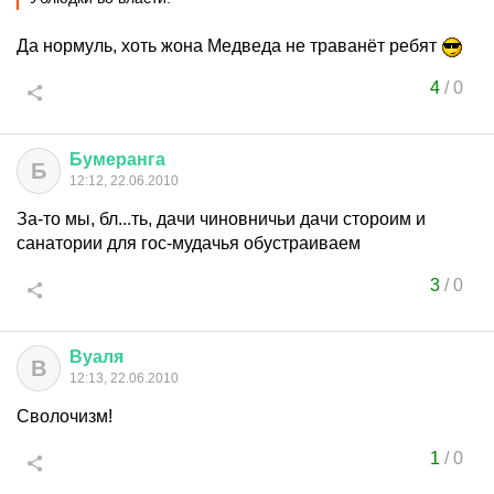
Да нормуль, хоть жона Медведа не траванёт ребят
4
/
0
Бумеранга
Б
12:12, 22.06.2010
За-то мы, бл...ть, дачи чиновничьи дачи стороим и
санатории для гос-мудачья обустраиваем
3
/
0
Вуаля
В
12:13, 22.06.2010
Сволочизм!
1
/
0