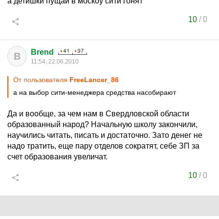
а детишки пущай в москоу сити гонят
10
/
0
Brend
B
11:54, 22.06.2010
От пользователя
FreeLancer_86
а на выбор сити-менеджера средства насобирают
Да и вообще, за чем нам в Свердловской области
образованный народ? Начальную школу закончили,
научились читать, писать и достаточно. Зато денег не
надо тратить, еще пару отделов сократят, себе ЗП за
счет образования увеличат.
10
/
0