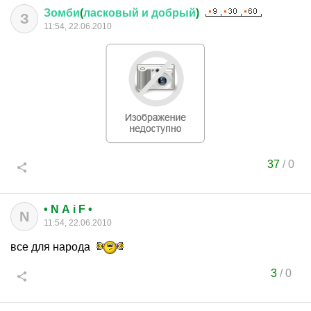
Зомби
(
ласковый
и
добрый
)
З
11:54, 22.06.2010
37
/
0
• N A i F •
N
11:54, 22.06.2010
все для народа
3
/
0