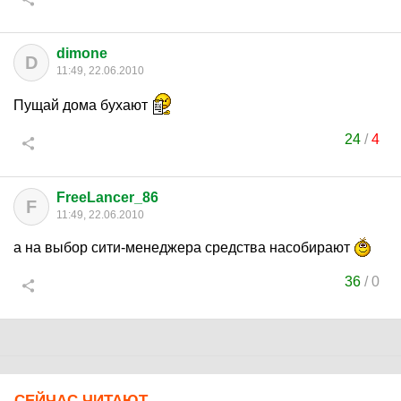
dimone
D
11:49, 22.06.2010
Пущай дома бухают
24
/
4
FreeLancer_86
F
11:49, 22.06.2010
а на выбор сити-менеджера средства насобирают
36
/
0
СЕЙЧАС ЧИТАЮТ