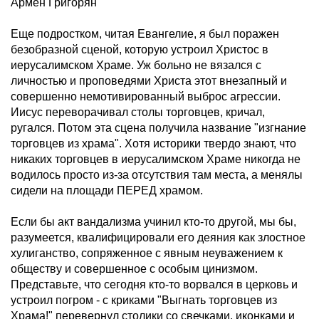
Армен Григорян
Еще подростком, читая Евангелие, я был поражен
безобразной сценой, которую устроил Христос в
иерусалимском Храме. Уж больно не вязался с
личностью и проповедями Христа этот внезапный и
совершенно немотивированный выброс агрессии.
Иисус переворачивал столы торговцев, кричал,
ругался. Потом эта сцена получила название "изгнание
торговцев из храма". Хотя историки твердо знают, что
никаких торговцев в иерусалимском Храме никогда не
водилось просто из-за отсутствия там места, а менялы
сидели на площади ПЕРЕД храмом.
Если бы акт вандализма учинил кто-то другой, мы бы,
разумеется, квалифицировали его деяния как злостное
хулиганство, сопряженное с явным неуважением к
обществу и совершенное с особым цинизмом.
Представьте, что сегодня кто-то ворвался в церковь и
устроил погром - с криками "Выгнать торговцев из
Храма!" перевернул столики со свечками, иконками и