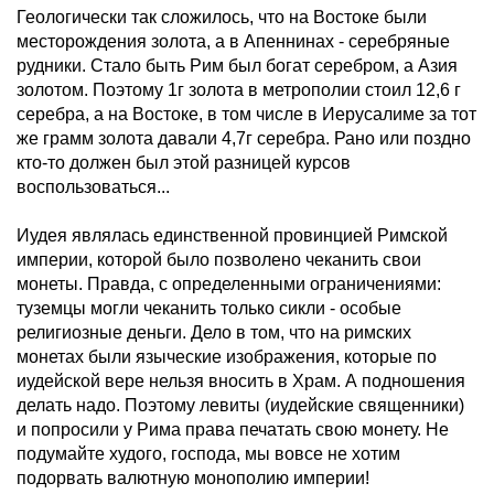
Геологически так сложилось, что на Востоке были
месторождения золота, а в Апеннинах - серебряные
рудники. Стало быть Рим был богат серебром, а Азия
золотом. Поэтому 1г золота в метрополии стоил 12,6 г
серебра, а на Востоке, в том числе в Иерусалиме за тот
же грамм золота давали 4,7г серебра. Рано или поздно
кто-то должен был этой разницей курсов
воспользоваться...
Иудея являлась единственной провинцией Римской
империи, которой было позволено чеканить свои
монеты. Правда, с определенными ограничениями:
туземцы могли чеканить только сикли - особые
религиозные деньги. Дело в том, что на римских
монетах были языческие изображения, которые по
иудейской вере нельзя вносить в Храм. А подношения
делать надо. Поэтому левиты (иудейские священники)
и попросили у Рима права печатать свою монету. Не
подумайте худого, господа, мы вовсе не хотим
подорвать валютную монополию империи!