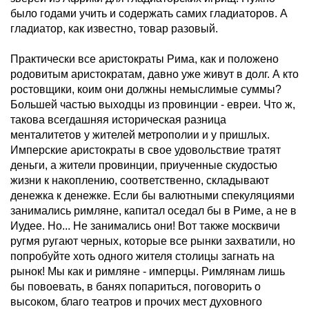
было годами учить и содержать самих гладиаторов. А
гладиатор, как известно, товар разовый.
Практически все аристократы Рима, как и положено
родовитым аристократам, давно уже живут в долг. А кто
ростовщики, коим они должны немыслимые суммы?
Большей частью выходцы из провинции - евреи. Что ж,
такова всегдашняя историческая разница
менталитетов у жителей метрополии и у пришлых.
Имперские аристократы в свое удовольствие тратят
деньги, а жители провинции, приученные скудостью
жизни к накоплению, соответственно, складывают
денежка к денежке. Если бы валютными спекуляциями
занимались римляне, капитал оседал бы в Риме, а не в
Иудее. Но... Не занимались они! Вот также москвичи
ругмя ругают черных, которые все рынки захватили, но
попробуйте хоть одного жителя столицы загнать на
рынок! Мы как и римляне - имперцы. Римлянам лишь
бы повоевать, в банях попариться, поговорить о
высоком, благо театров и прочих мест духовного