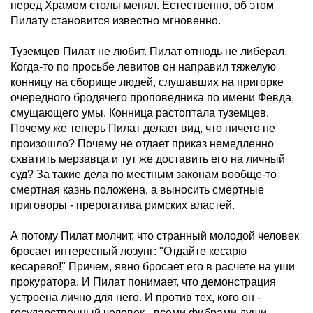
перед Храмом столы менял. Естественно, об этом
Пилату становится известно мгновенно.
Туземцев Пилат не любит. Пилат отнюдь не либерал.
Когда-то по просьбе левитов он направил тяжелую
конницу на сборище людей, слушавших на пригорке
очередного бродячего проповедника по имени Февда,
смущающего умы. Конница растоптала туземцев.
Почему же теперь Пилат делает вид, что ничего не
произошло? Почему не отдает приказ немедленно
схватить мерзавца и тут же доставить его на личный
суд? За такие дела по местным законам вообще-то
смертная казнь положена, а выносить смертные
приговоры - прерогатива римских властей.
А потому Пилат молчит, что странный молодой человек
бросает интересный лозунг: "Отдайте кесарю
кесарево!" Причем, явно бросает его в расчете на уши
прокуратора. И Пилат понимает, что демонстрация
устроена лично для него. И против тех, кого он -
государственный человек - всеми фибрами души