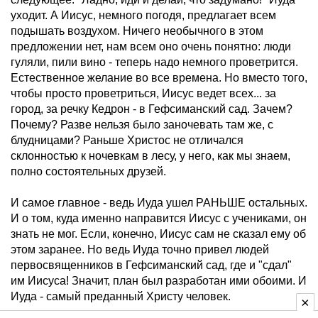
уходит. А Иисус, немного погодя, предлагает всем
подышать воздухом. Ничего необычного в этом
предложении нет, нам всем оно очень понятно: люди
гуляли, пили вино - теперь надо немного проветрится.
Естественное желание во все времена. Но вместо того,
чтобы просто проветриться, Иисус ведет всех... за
город, за речку Кедрон - в Гефсиманский сад. Зачем?
Почему? Разве нельзя было заночевать там же, с
блудницами? Раньше Христос не отличался
склонностью к ночевкам в лесу, у него, как мы знаем,
полно состоятельных друзей.
И самое главное - ведь Иуда ушел РАНЬШЕ остальных.
И о том, куда именно направится Иисус с учениками, он
знать не мог. Если, конечно, Иисус сам не сказал ему об
этом заранее. Но ведь Иуда точно привел людей
первосвященников в Гефсиманский сад, где и "сдал"
им Иисуса! Значит, план был разработан ими обоими. И
Иуда - самый преданный Христу человек.