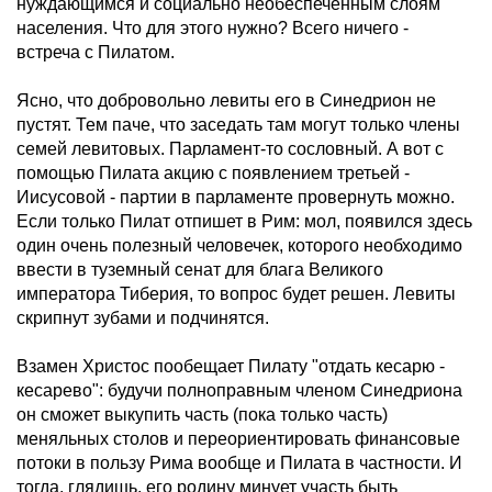
нуждающимся и социально необеспеченным слоям
населения. Что для этого нужно? Всего ничего -
встреча с Пилатом.
Ясно, что добровольно левиты его в Синедрион не
пустят. Тем паче, что заседать там могут только члены
семей левитовых. Парламент-то сословный. А вот с
помощью Пилата акцию с появлением третьей -
Иисусовой - партии в парламенте провернуть можно.
Если только Пилат отпишет в Рим: мол, появился здесь
один очень полезный человечек, которого необходимо
ввести в туземный сенат для блага Великого
императора Тиберия, то вопрос будет решен. Левиты
скрипнут зубами и подчинятся.
Взамен Христос пообещает Пилату "отдать кесарю -
кесарево": будучи полноправным членом Синедриона
он сможет выкупить часть (пока только часть)
меняльных столов и переориентировать финансовые
потоки в пользу Рима вообще и Пилата в частности. И
тогда, глядишь, его родину минует участь быть