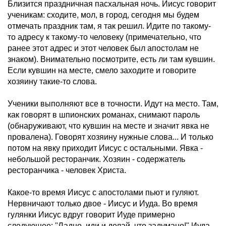
Близится праздничная пасхальная ночь. Иисус говорит
ученикам: сходите, мол, в город, сегодня мы будем
отмечать праздник там, я так решил. Идите по такому-
то адресу к такому-то человеку (примечательно, что
ранее этот адрес и этот человек был апостолам не
знаком). Внимательно посмотрите, есть ли там кувшин.
Если кувшин на месте, смело заходите и говорите
хозяину такие-то слова.
Ученики выполняют все в точности. Идут на место. Там,
как говорят в шпионских романах, снимают пароль
(обнаруживают, что кувшин на месте и значит явка не
провалена). Говорят хозяину нужные слова... И только
потом на явку приходит Иисус с остальными. Явка -
небольшой ресторанчик. Хозяин - содержатель
ресторанчика - человек Христа.
Какое-то время Иисус с апостолами пьют и гуляют.
Нервничают только двое - Иисус и Иуда. Во время
гулянки Иисус вдруг говорит Иуде примерно
следующее: "Ладно, иди и делай, что задумано!" Иуда