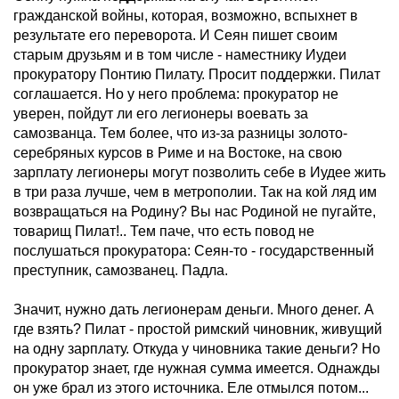
гражданской войны, которая, возможно, вспыхнет в
результате его переворота. И Сеян пишет своим
старым друзьям и в том числе - наместнику Иудеи
прокуратору Понтию Пилату. Просит поддержки. Пилат
соглашается. Но у него проблема: прокуратор не
уверен, пойдут ли его легионеры воевать за
самозванца. Тем более, что из-за разницы золото-
серебряных курсов в Риме и на Востоке, на свою
зарплату легионеры могут позволить себе в Иудее жить
в три раза лучше, чем в метрополии. Так на кой ляд им
возвращаться на Родину? Вы нас Родиной не пугайте,
товарищ Пилат!.. Тем паче, что есть повод не
послушаться прокуратора: Сеян-то - государственный
преступник, самозванец. Падла.
Значит, нужно дать легионерам деньги. Много денег. А
где взять? Пилат - простой римский чиновник, живущий
на одну зарплату. Откуда у чиновника такие деньги? Но
прокуратор знает, где нужная сумма имеется. Однажды
он уже брал из этого источника. Еле отмылся потом...