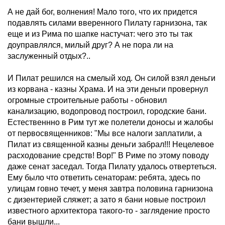
А не дай бог, волнения! Мало того, что их придется
подавлять силами вверенного Пилату гарнизона, так
еще и из Рима по шапке настучат: чего это ты так
доуправлялся, милый друг? А не пора ли на
заслуженный отдых?..
И Пилат решился на смелый ход. Он силой взял деньги
из корвана - казны Храма. И на эти деньги провернул
огромные строительные работы - обновил
канализацию, водопровод построил, городские бани.
Естественнно в Рим тут же полетели доносы и жалобы
от первосвященников: "Мы все налоги заплатили, а
Пилат из священной казны деньги забрал!!! Нецелевое
расходование средств! Вор!" В Риме по этому поводу
даже сенат заседал. Тогда Пилату удалось отвертеться.
Ему было что ответить сенаторам: ребята, здесь по
улицам говно течет, у меня завтра половина гарнизона
с дизентерией сляжет; а зато я бани новые построил
известного архитектора такого-то - заглядение просто
бани вышли...