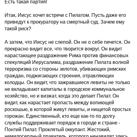
Есть такая партия!
Итак, Иисус хочет встречи с Пилатом. Пусть даже его
приведут к прокуратору на смертный суд. Зачем ему
такой риск?
А затем, что Иисус не слепой. Он не о себе печется. Он
прекрасно видит все, что творится вокруг. Он видит
нарастающее раздражение Рима против финансовых
спекуляций Иерусалима, раздражение Пилата волной
терроризма со стороны зелотов, убивающих римских
граждан, поджигающих строения, отравляющих
колодцы. Он видит, что зажравшиеся левиты не только
не вкладывают капиталы в городское коммунальное
хозяйство, но и визжат, когда это делает Пилат. Он
видит, как нарастает пропасть между вопиющей
роскошью, в которой живут левиты, и нищетой простых
горожан. Единственный, кто еще как-то по долгу
службы поддерживает порядок в городе и стране -
Понтий Пилат. Проклятый оккупант. Жестокий,
немилосердный правитель, которого ненавидят здесь