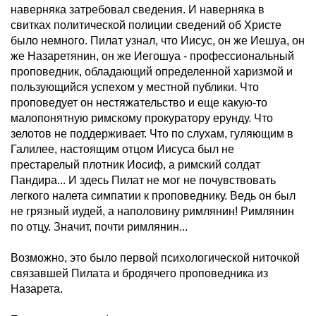
наверняка затребовал сведения. И наверняка в
свитках политической полиции сведений об Христе
было немного. Пилат узнал, что Иисус, он же Иешуа, он
же Назаретянин, он же Иегошуа - профессиональный
проповедник, обладающий определенной харизмой и
пользующийся успехом у местной публики. Что
проповедует он нестяжательство и еще какую-то
малопонятную римскому прокуратору ерунду. Что
зелотов не поддерживает. Что по слухам, гуляющим в
Галилее, настоящим отцом Иисуса был не
престарелый плотник Иосиф, а римский солдат
Пандира... И здесь Пилат не мог не почувствовать
легкого налета симпатии к проповеднику. Ведь он был
не грязный иудей, а наполовину римлянин! Римлянин
по отцу. Значит, почти римлянин...
Возможно, это было первой психологической ниточкой
связавшей Пилата и бродячего проповедника из
Назарета.