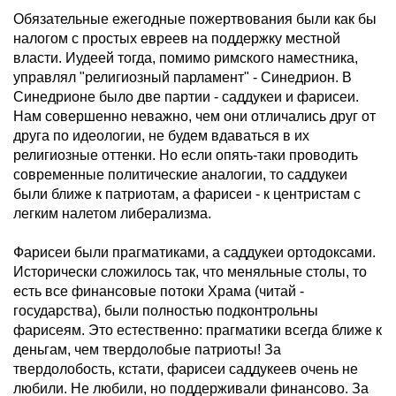
Обязательные ежегодные пожертвования были как бы
налогом с простых евреев на поддержку местной
власти. Иудеей тогда, помимо римского наместника,
управлял "религиозный парламент" - Синедрион. В
Синедрионе было две партии - саддукеи и фарисеи.
Нам совершенно неважно, чем они отличались друг от
друга по идеологии, не будем вдаваться в их
религиозные оттенки. Но если опять-таки проводить
современные политические аналогии, то саддукеи
были ближе к патриотам, а фарисеи - к центристам с
легким налетом либерализма.
Фарисеи были прагматиками, а саддукеи ортодоксами.
Исторически сложилось так, что меняльные столы, то
есть все финансовые потоки Храма (читай -
государства), были полностью подконтрольны
фарисеям. Это естественно: прагматики всегда ближе к
деньгам, чем твердолобые патриоты! За
твердолобость, кстати, фарисеи саддукеев очень не
любили. Не любили, но поддерживали финансово. За