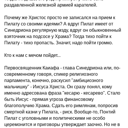
раздавленной железной армией карателей.
Почему же Христос просто не записался на прием к
Пилату со своими идеями? А вдруг Пилат имеет от
Синедриона регулярную мзду, вдруг он обыкновенный
взяточник на подсосе у Храма? Тогда тихо пойти к
Пилату - тихо пропасть. Значит, надо пойти громко.
Кто к нам с мечом пойдет...
Первосвященник Каиафа - глава Синедриона или, по-
современному говоря, спикер религиозного
парламента, конечно, раскусил "амбициозного
мальчишку" - Иисуса Христа. Он сразу понял, кому
именно адресована фраза "кесарю - кесарево". Стало
быть Иисус - прямая угроза финансовому
благополучию Храма. Сдать его римлянам, попросив
смертной казни у Пилата, - риск. Вообще-то, Понтий
Пилат с уголовными и политическими не особо
церемонится и приговоры утверждает заочно. Но не в