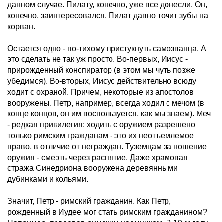
данном случае. Пилату, конечно, уже все донесли. Он,
конечно, заинтересовался. Пилат давно точит зубы на
корван.
Остается одно - по-тихому пристукнуть самозванца. А
это сделать не так уж просто. Во-первых, Иисус -
прирожденный конспиратор (в этом мы чуть позже
убедимся). Во-вторых, Иисус действительно всюду
ходит с охраной. Причем, некоторые из апостолов
вооружены. Петр, например, всегда ходил с мечом (в
конце концов, он им воспользуется, как мы знаем). Меч
- редкая привилегия: ходить с оружием разрешено
только римским гражданам - это их неотъемлемое
право, в отличие от неграждан. Туземцам за ношение
оружия - смерть через распятие. Даже храмовая
стража Синедриона вооружена деревянными
дубинками и кольями.
Значит, Петр - римский гражданин. Как Петр,
рожденный в Иудее мог стать римским гражданином?