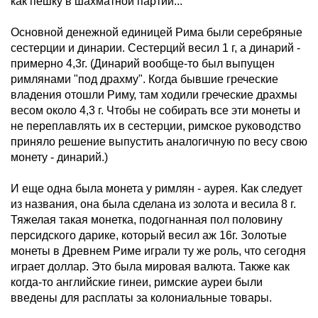
как пешку в шахматной партии...
Основной денежной единицей Рима были серебряные
сестерции и динарии. Сестерций весил 1 г, а динарий -
примерно 4,3г. (Динарий вообще-то был выпущен
римлянами "под драхму". Когда бывшие греческие
владения отошли Риму, там ходили греческие драхмы
весом около 4,3 г. Чтобы не собирать все эти монеты и
не переплавлять их в сестерции, римское руководство
приняло решение выпустить аналогичную по весу свою
монету - динарий.)
И еще одна была монета у римлян - аурея. Как следует
из названия, она была сделана из золота и весила 8 г.
Тяжелая такая монетка, подогнанная пол половину
персидского дарике, который весил аж 16г. Золотые
монеты в Древнем Риме играли ту же роль, что сегодня
играет доллар. Это была мировая валюта. Также как
когда-то английские гинеи, римские ауреи были
введены для расплаты за колониальные товары.