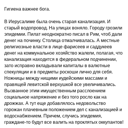
Гигиена важнее бога.
В Иерусалиме была очень старая канализация. И
старый водопровод. На улицах воняло. Городу грозили
эпидемии. Пилат неоднократно писал в Рим, чтоб дали
денег на починку. Столица отмалчивалась. А местные
религиозные власти в лице фарисеев и саддукеев
денег на коммунальное хозяйство жалели, полагая, что
канализация находится в федеральном подчинении,
зато исправно вкладывали капиталы в валютные
спекуляции и в предметы роскоши лично для себя.
Ножницы между нищими иудейскими массами и
правящей левитской верхушкой все увеличивались.
Вызванное этим имущественным расслоением
социальное напряжение и без того росло как на
дрожжах. А тут еще добавлялось недовольство
горожан плачевным положением дел с канализацией и
водоснабжением. Причем, случись эпидемия,
граждане-то будут все валить на проклятых оккупантов!