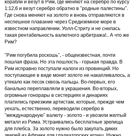
корабли и везут в Рим, где меняют на серебро по курсу
1:12,6 и везут серебро обратно в "родные палестины".
Где снова меняют на золото и вновь отправляются в
неспешное плавание через Средиземное море в
известном направлении. Уолл-Стриту и не снилась
такая рентабельность валютного арбитража!.. А что же
Рим?
"Рим погубила роскошь", - общеизвестная, почти
пошлая фраза. Но эта пошлость - горькая правда. В
Рим исправно поступали налоги из провинций. Но
поступающее в виде монет золото не накапливалось, а
утекало как песок сквозь пальцы. Во-первых, его
банально переплавляли в украшения. Во-вторых,
огромные гонорары в сестерциях и динариях
платились приезжим артистам, которые, прежде чем
уехать, естественно, переводили серебро в
"международную" валюту - золото - и увозили желтый
металл из Рима. Устраивались бесплатные зрелища
для плебса. За золото нужно было закупать диких
зверей из Африки для гладиаторских игрищ. Нужно