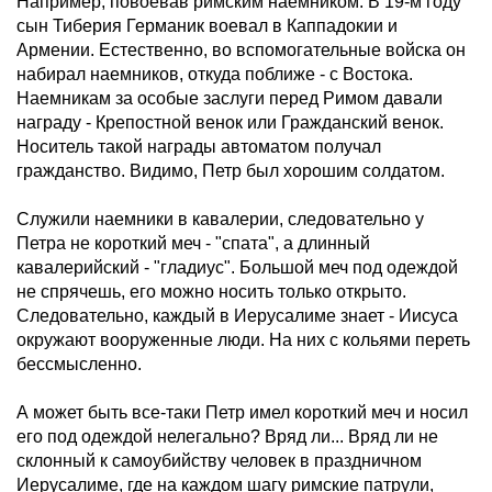
Например, повоевав римским наемником. В 19-м году
сын Тиберия Германик воевал в Каппадокии и
Армении. Естественно, во вспомогательные войска он
набирал наемников, откуда поближе - с Востока.
Наемникам за особые заслуги перед Римом давали
награду - Крепостной венок или Гражданский венок.
Носитель такой награды автоматом получал
гражданство. Видимо, Петр был хорошим солдатом.
Служили наемники в кавалерии, следовательно у
Петра не короткий меч - "спата", а длинный
кавалерийский - "гладиус". Большой меч под одеждой
не спрячешь, его можно носить только открыто.
Следовательно, каждый в Иерусалиме знает - Иисуса
окружают вооруженные люди. На них с кольями переть
бессмысленно.
А может быть все-таки Петр имел короткий меч и носил
его под одеждой нелегально? Вряд ли... Вряд ли не
склонный к самоубийству человек в праздничном
Иерусалиме, где на каждом шагу римские патрули,