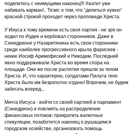
поделитесь с неимущими наконец!!! Хватит уже
набивать карман!.. Тезис о том, что "делиться нужно"
красной строкой проходит через проповеди Христа.
У Ииуса к тому времени есть своя партия - не зря он
ходил по Иудее и вербовал сторонников. Даже в
Синедрионе у Назаретянина есть свои сторонники
среди наиболее прогрессивного крыла фарисеев -
некие Иосиф Аримофеский и Никодим. Последний
явно поддерживали Христа во время спора на
площади. Они же после распятия пришли за телом
Христа. И, что характерно, солдатами Пилата тело
Христа было им безропотно отдано! Впрочем, не будем
забегать вперед...
Мечта Иисуса - войти со своей партией в парламент
(Синедрион) и повлиять на распределение
финансовых потоков: прекратить валютные
спекуляции, позаботится наконец о рушащемся
городском хозяйстве, организовать помощь