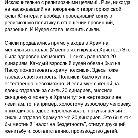
Исключительно с религиозными целями!.. Рим, никогда
на насаждавший на покоренных территориях свой
культ Юпитера и вообще проводивший мягкую
религиозную политику в отношении провинций,
разрешил. И Иудея стала чеканить сикли.
Сикли продавались прямо у входа в Храм на
меняльных столах. (Именно их и крушил Христос.) Это
была здоровенная монета - 1 сикль равнялся 20
динариям. Каждый взрослый иудей обязан был на
Пасху пожертвовать храму полсикля. Здесь тоже
таилась своя хитрость. Полсикля было купить,
естественно, невозможно. И если муж с женой на
двоих отдавали за сикль 20 динариев, вносили
священную монету в Храм и тут же жертвовали ее
левитам, то, например, холостому взрослому человеку,
приходилось вдвое переплачивать, покупая целый
сикль и отдавая Храму те же 20 динариев. Это был как
бы местный "налог на бездетность", стимулирующий
женитьбу и, соответственно, производство детей.