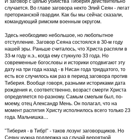
И заговор с целью убийства Тиберия действительно
случается. Во главе заговора некто Элий Сеян - легат
преторианской гвардии. Как бы мы сейчас сказали,
командующий римским военным округом.
Здесь необходимо небольшое, но любопытное
отступление. Заговор Сеяна состоялся в 30-м году
нашей эры. Раньше считалось, что Христа распяли в
33-м году н.э., когда ему стукнуло 33 года. Но
современные богословы и историки отодвигают эту
дату на три года назад - в Нисан года тридцатого, то
есть все случилось как раз в период заговора против
Тиберия. Вообще говоря, разными историками дата
рождения и, соответственно, возраст смерти Христа
определяется по-разному. Самым смелым был, по-
моему, отец Александр Мень. Он полагал, что на
момент распятия Христу исполнилось всего только 23
года. Мальчишка…
"Тиберия - в Тибр!" - таков лозунг заговорщиков. Но
Сеяну нужна поддержка на случай вероятной