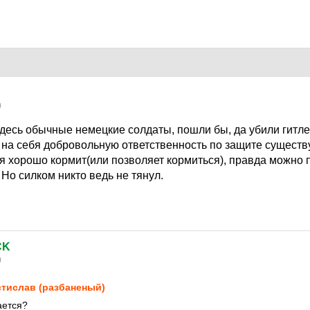
0
 здесь обычные немецкие солдаты, пошли бы, да убили гитл
 на себя добровольную ответственность по защите существ
я хорошо кормит(или позволяет кормиться), правда можно 
 Но силком никто ведь не тянул.
CK
0
тислав (разбаненый)
ается?