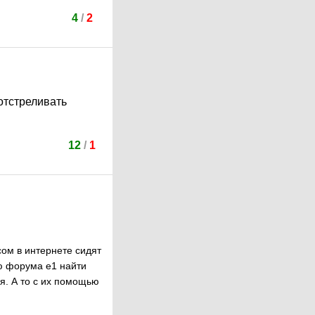
4
/
2
 отстреливать
12
/
1
сом в интернете сидят
ю форума e1 найти
я. А то с их помощью