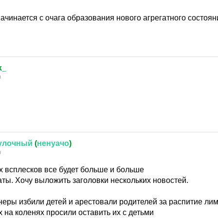
чинается с очага образования нового агрегатного состоян
k_
0
улочный
(
ненуачо
)
0
х всплесков все будет больше и больше
ты. Хочу выложить заголовки нескольких новостей.
еры избили детей и арестовали родителей за распитие ли
на коленях просили оставить их с детьми