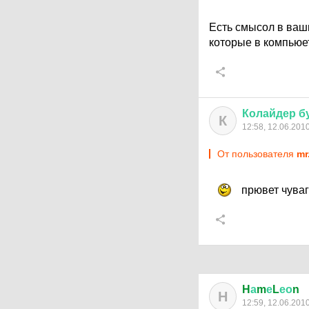
Есть смысол в ваш
которые в компьюе
Колайдер
б
К
12:58, 12.06.201
От пользователя
mr
прювет чуваг
H
а
m
е
L
ео
n
H
12:59, 12.06.201