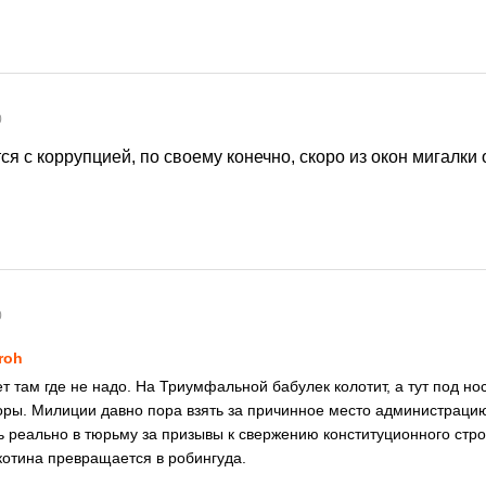
0
ся с коррупцией, по своему конечно, скоро из окон мигалки
0
roh
 там где не надо. На Триумфальной бабулек колотит, а тут под но
оры. Милиции давно пора взять за причинное место администраци
ь реально в тюрьму за призывы к свержению конституционного стро
котина превращается в робингуда.