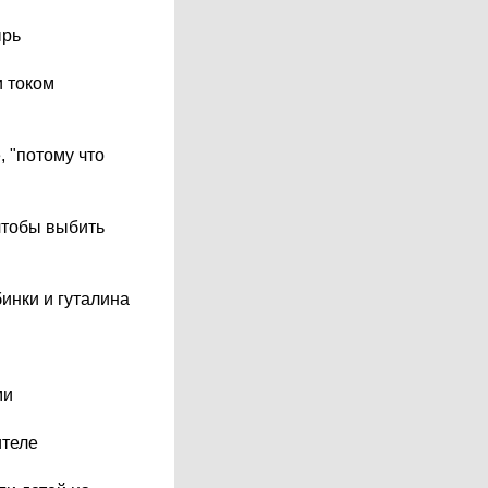
ырь
и током
 "потому что
чтобы выбить
инки и гуталина
ми
ителе