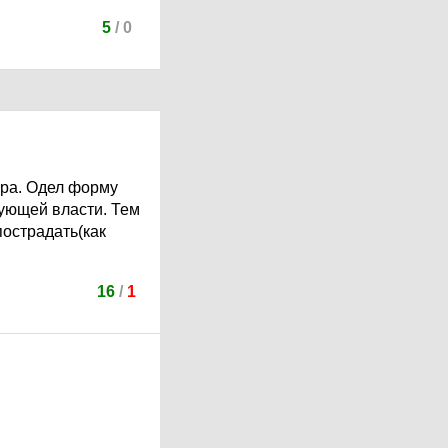
5
/
0
ера. Одел форму
ующей власти. Тем
пострадать(как
16
/
1