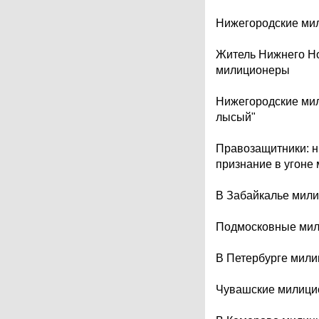
Нижегородские мил
Житель Нижнего Нов
милиционеры
Нижегородские мил
лысый"
Правозащитники: н
признание в угоне
В Забайкалье мили
Подмосковные мили
В Петербурге мили
Чувашские милицио