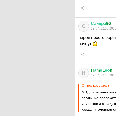
Саняра
96
С
12:57, 12.06.201
народ просто борет
начнут
H
а
m
е
L
ео
n
H
12:57, 12.06.201
От пользователя
mi
МВД либеральничает
реальные провокат
ушлепков и засадит
каждая уголовная с