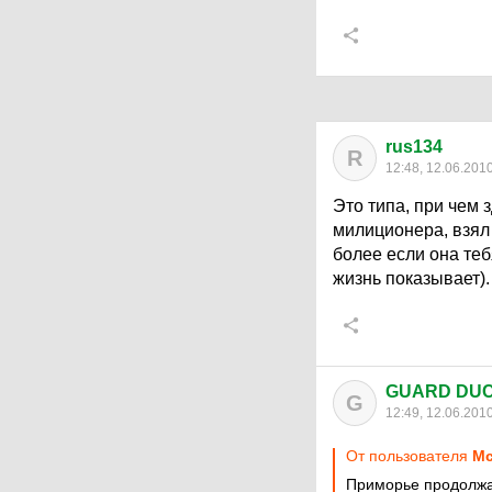
rus134
R
12:48, 12.06.201
Это типа, при чем
милиционера, взял
более если она теб
жизнь показывает).
GUARD DU
G
12:49, 12.06.201
От пользователя
Мс
Приморье продолж