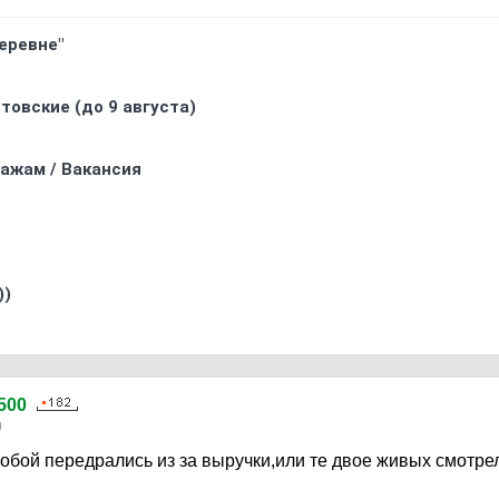
еревне"
товские (до 9 августа)
ажам / Вакансия
))
500
0
обой передрались из за выручки,или те двое живых смотре