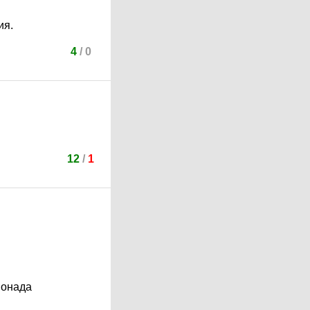
ия.
4
/
0
12
/
1
монада