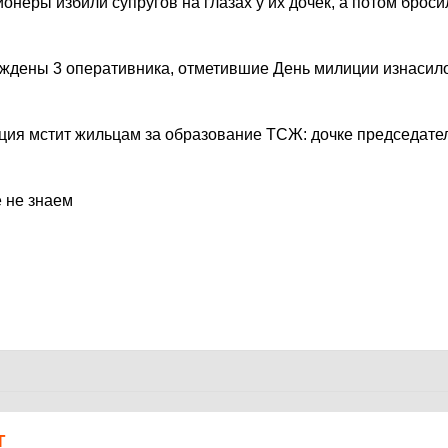
неры избили супругов на глазах у их дочек, а потом броси
уждены 3 оперативника, отметившие День милиции изнаси
ция мстит жильцам за образование ТСЖ: дочке председате
е не знаем
Т