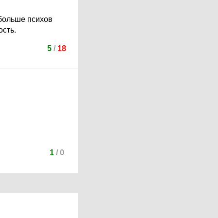
 больше психов
ость.
5
/
18
1
/
0