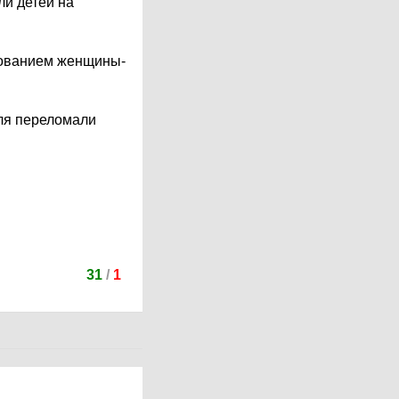
ли детей на
лованием женщины-
ля переломали
31
/
1