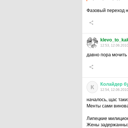
Фазовый переход на
klevo_to_ka
12:53, 12.06.201
давно пора мочить
Колайдер
б
К
12:54, 12.06.201
началось, щас таки
Менты сами винова
Липецкие милицион
Жены задержанных 