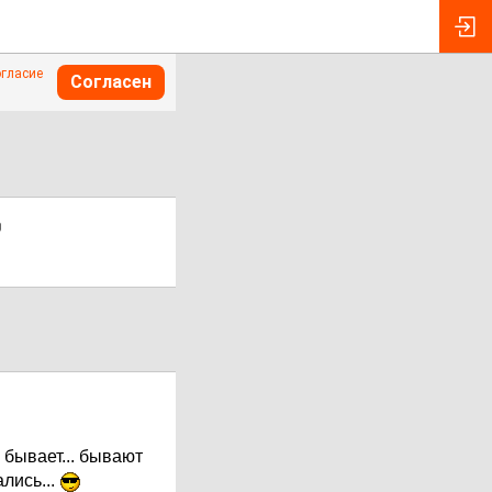
огласие
Согласен
 бывает... бывают
ались...