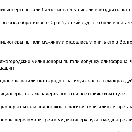
иционеры пытали бизнесмена и заливали в ноздри нашат
города обратился в Страсбургский суд - его били и пытал
иционеры пытали мужчину и старались утопить его в Волге,
ижегородские милиционеры пытали девушку-олигофрена, 
 машин
ционеры искали скотокрадов, насилуя селян с помощью дуб
ционеры пытали задержанного на электрическом стуле
ционеры пытали подростков, прижигая гениталии сигарета
неры переломали трезвому дизайнеру руки в медвытрезв