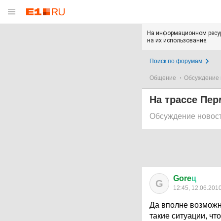
На информационном ресур
на их использование.
Поиск по форумам
Общение
Обсуждение 
На трассе Пе
Обсуждение новос
Gore
ц
G
12:45, 12.06.201
Да вполне возможно
такие ситуации, что 