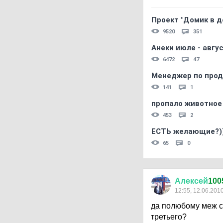
Проект "Домик в д
9520
351
Анеки июле - авгус
6472
47
Менеджер по прод
141
1
пропало животное
453
2
ЕСТЬ желающие?)
65
0
Алексей
100
12:55, 12.06.201
да полюбому меж с
третьего?