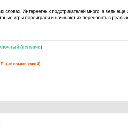
их словах. Интернетных подстрикателей много, а ведь еще
трные игры переиграли и начинают их переносить в реальн
улочный
(
ненуачо
)
0
.T.. (не помню какой)
0