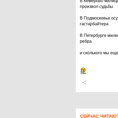
В Кемерово милицио
произвол судьбы
В Подмосковье ос
гастарбайтера
В Петербурге мили
ребра
и сколького мы ещ
СЕЙЧАС ЧИТАЮ