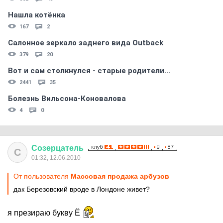
Нашла котёнка
167
2
Салонное зеркало заднего вида Outback
379
20
Вот и сам столкнулся - старые родители...
2441
35
Болезнь Вильсона-Коновалова
4
0
Созерцатель
С
01:32, 12.06.2010
От пользователя
Массовая продажа арбузов
дак Березовский вроде в Лондоне живет?
я презираю букву Ё