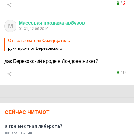
9
/
2
Массовая
продажа
арбузов
М
01:31, 12.06.2010
От пользователя
Созерцатель
руки прочь от Березовского!
дак Березовский вроде в Лондоне живет?
8
/
0
СЕЙЧАС ЧИТАЮТ
а где местная либерота?
862
48