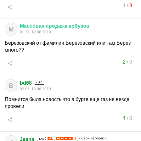
1
/
8
Массовая
продажа
арбузов
М
01:37, 12.06.2010
Березовский от фамилии Березовский или там Берез
много??
2
/
0
bd68
B
03:05, 12.06.2010
Помнится была новость,что в бурге еще газ не везде
провели
4
/
0
Jeana