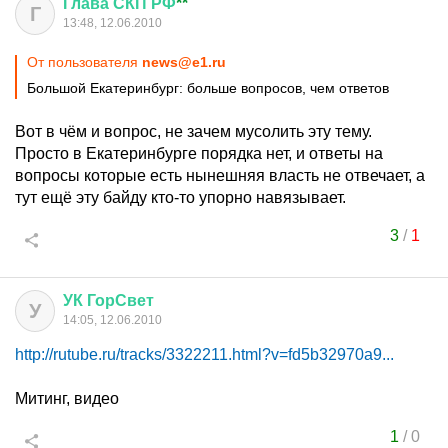
Глава
СКП
РФ
**
Г
13:48, 12.06.2010
От пользователя
news@e1.ru
Большой Екатеринбург: больше вопросов, чем ответов
Вот в чём и вопрос, не зачем мусолить эту тему.
Просто в Екатеринбурге порядка нет, и ответы на
вопросы которые есть нынешняя власть не отвечает, а
тут ещё эту байду кто-то упорно навязывает.
3
/
1
УК
ГорСвет
У
14:05, 12.06.2010
http://rutube.ru/tracks/3322211.html?v=fd5b32970a9...
Митинг, видео
1
/
0