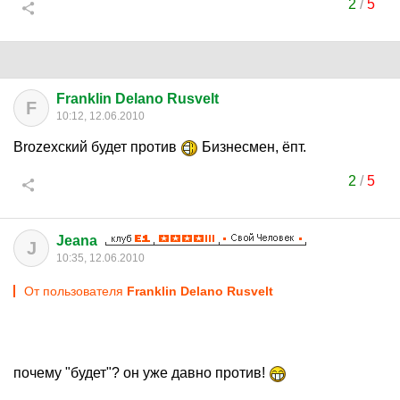
2
/
5
Franklin Delano Rusvelt
F
10:12, 12.06.2010
Brozexский будет против
Бизнесмен, ёпт.
2
/
5
Jeana
J
10:35, 12.06.2010
От пользователя
Franklin Delano Rusvelt
почему "будет"? он уже давно против!