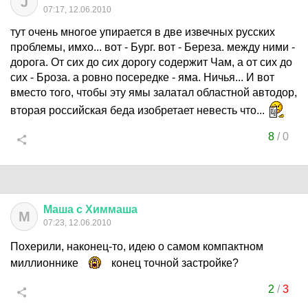
J
07:17, 12.06.2010
тут очень многое упирается в две извечных русских
проблемы, имхо... вот - Бург. вот - Береза. между ними -
дорога. От сих до сих дорогу содержит Чам, а от сих до
сих - Броза. а ровно посередке - яма. Ничья... И вот
вместо того, чтобы эту ямы залатал областной автодор,
вторая российская беда изобретает невесть что...
8
/
0
Маша
с
Химмаша
М
07:23, 12.06.2010
Похерили, наконец-то, идею о самом компактном
миллионнике
конец точной застройке?
2
/
3