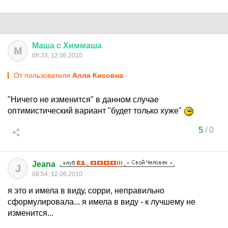
Маша
с
Химмаша
М
08:33, 12.06.2010
От пользователя
Алла Кисовна
"Ничего не изменится" в данном случае
оптимистический вариант "будет только хуже"
5
/
0
Jeana
J
08:54, 12.06.2010
я это и имела в виду, сорри, неправильно
сформулировала... я имела в виду - к лучшему не
изменится...