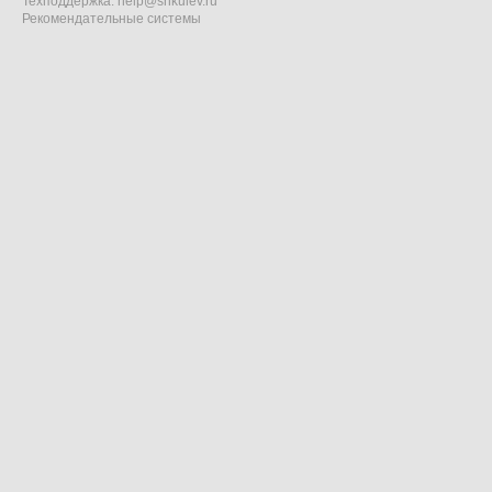
Техподдержка:
help@shkulev.ru
Рекомендательные системы