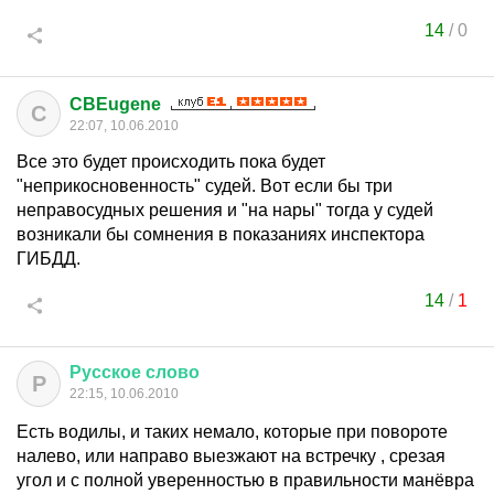
14
/
0
CBEugene
C
22:07, 10.06.2010
Все это будет происходить пока будет
"неприкосновенность" судей. Вот если бы три
неправосудных решения и "на нары" тогда у судей
возникали бы сомнения в показаниях инспектора
ГИБДД.
14
/
1
Русское
слово
Р
22:15, 10.06.2010
Есть водилы, и таких немало, которые при повороте
налево, или направо выезжают на встречку , срезая
угол и с полной уверенностью в правильности манёвра