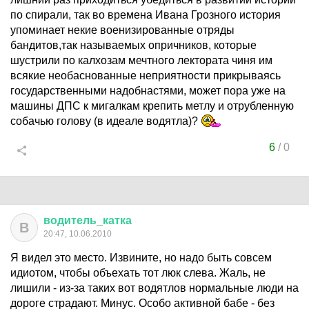
по спирали, так во времена Ивана Грозного история
упоминает некие военизированные отряды
бандитов,так называемых опричников, которые
шустрили по калхозам мечтного лектората чиня им
всякие необаснованные неприятности прикрываясь
государственными надобнастями, может пора уже на
машины ДПС к мигалкам крепить метлу и отрубленную
собачью голову (в идеале водятла)?
6
/
0
водитель
_
катка
В
20:47, 10.06.2010
Я видел это место. Извините, но надо быть совсем
идиотом, чтобы объехать тот люк слева. Жаль, не
лишили - из-за таких вот водятлов нормальные люди на
дороге страдают. Минус. Особо активной бабе - без