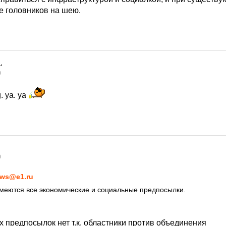
е головников на шею.
0
. ya. ya
0
ws@e1.ru
имеются все экономические и социальные предпосылки.
 предпосылок нет т.к. областники против объединения