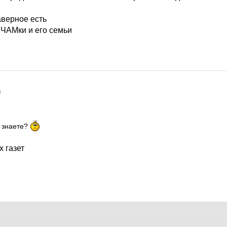
аверное есть
 ЧАМки и его семьи
0
е знаете?
х газет