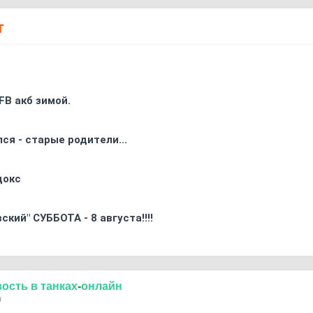
Т
FB акб зимой.
ся - старые родители...
докс
кий" СУББОТА - 8 августа!!!!
вость
в
танках
-
онлайн
0