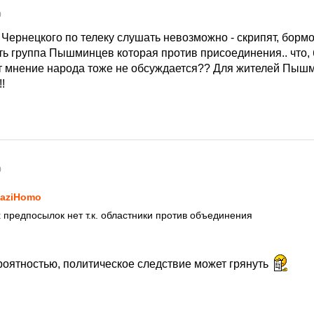
0
Чернецкого по телеку слушать невозможно - скрипят, бормочу
сть группа Пышминцев которая против присоединения.. что,
т мнение народа тоже не обсуждается?? Для жителей Пыш
!
0
aziHomo
 предпосылок нет т.к. областники против объединения
ероятностью, политическое следствие может грянуть