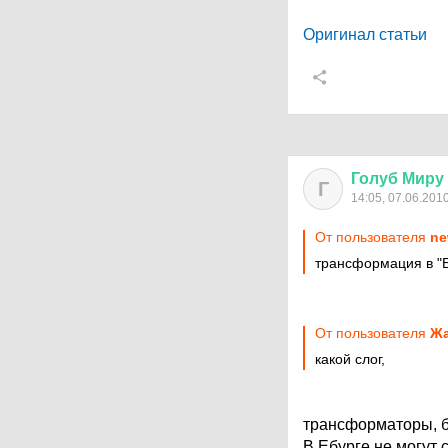
Оригинал статьи
Голуб
Миру
Г
14:05, 07.06.201
От пользователя
ne
трансформация в "
От пользователя
Жа
какой слог,
трансформаторы, б
В Ебурге не могут