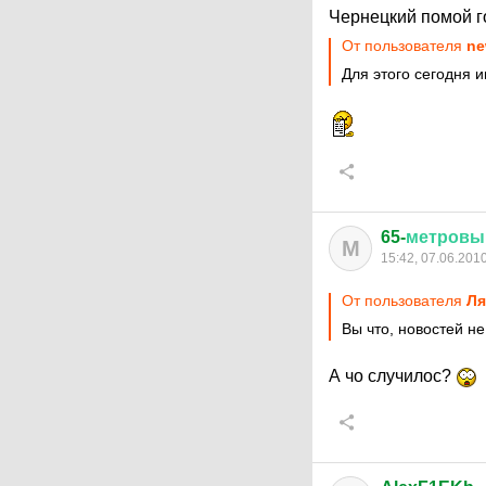
Чернецкий помой г
От пользователя
ne
Для этого сегодня 
65-
метровы
М
15:42, 07.06.201
От пользователя
Ля
Вы что, новостей не
А чо случилос?