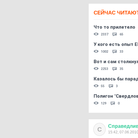
СЕЙЧАС ЧИТАЮ
Что то прилетело
2337
65
У кого есть опыт E
1002
33
Вот и сам столкнул
2253
35
Казалось бы пара
55
3
Полигон "Свердловс
129
0
Справедли
С
15:42, 07.06.201