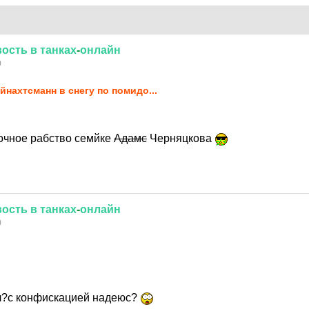
вость
в
танках
-
онлайн
0
йнахтсманн в снегу по помидо...
рочное рабство семйке
Адамс
Черняцкова
вость
в
танках
-
онлайн
0
л?с конфискацией надеюс?