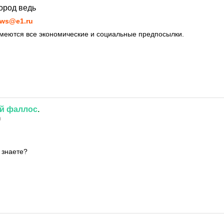
ород ведь
ws@e1.ru
имеются все экономические и социальные предпосылки.
й
фаллос
.
0
 знаете?