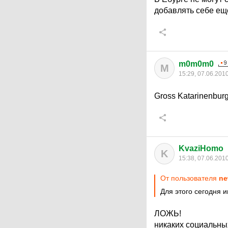
добавлять себе ещ
m0m0m0
M
15:29, 07.06.201
Gross Katarinenburg
KvaziHomo
K
15:38, 07.06.201
От пользователя
ne
Для этого сегодня 
ЛОЖЬ!
никаких социальных