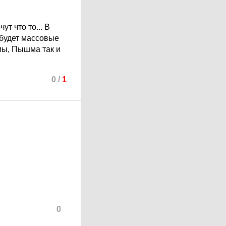
т что то... В
 будет массовые
мы, Пышма так и
0
/
1
0