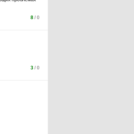
8
/
0
3
/
0