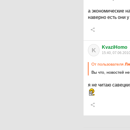
а экономические н
наверно есть они у
KvaziHomo
K
15:40, 07.06.201
От пользователя
Ля
Вы что, новостей н
я не читаю савецки