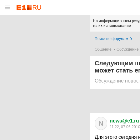
На информационном ресур
на их использование.
Поиск по форумам
Общение
Обсуждение 
Следующим ша
может стать е
Обсуждение новос
news@e1.ru
N
11:22, 07.06.201
Для этого сегодня