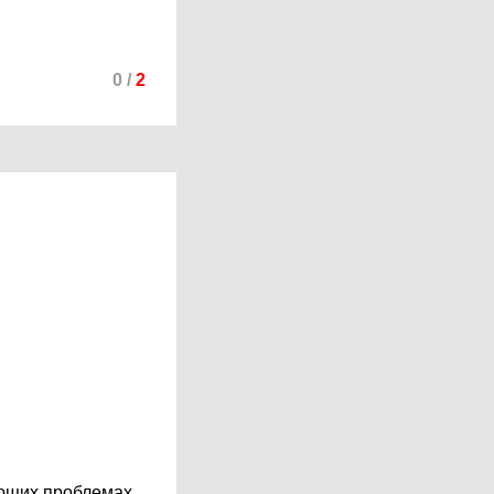
0
/
2
ующих проблемах