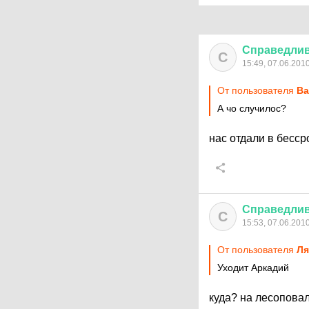
Справедли
С
15:49, 07.06.201
От пользователя
Ва
А чо случилос?
нас отдали в бесс
Справедли
С
15:53, 07.06.201
От пользователя
Ля
Уходит Аркадий
куда? на лесопова