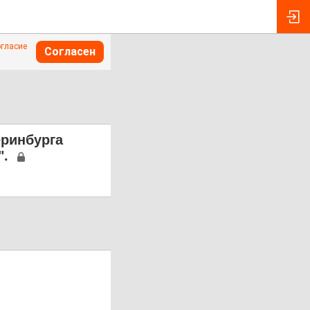
огласие
Согласен
еринбурга
".