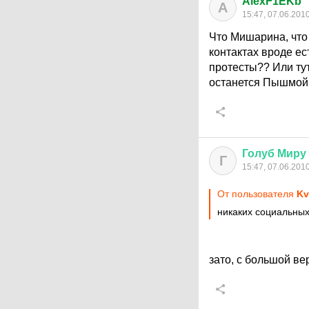
AlexF1EKb
A
15:47, 07.06.201
Что Мишарина, что 
контактах вроде е
протесты?? Или ту
останется Пышмой!
Голуб
Миру
Г
15:47, 07.06.201
От пользователя
Kv
никаких социальных
зато, с большой в