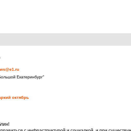
0
ws@e1.ru
Большой Екатеринбург"
ркий октябрь
лин!
 справиться с инфраструктурой и социалкой, и при существ