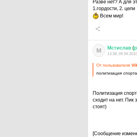
Разве нет? А для 
1.гордости, 2. цели
Всем мир!
Мстислав
(
р
М
13:38, 05.06.201
От пользователя
Vi
политизация спорта
Политизация спорт
сходит на нет. Пик
стоят)
[Сообщение измене