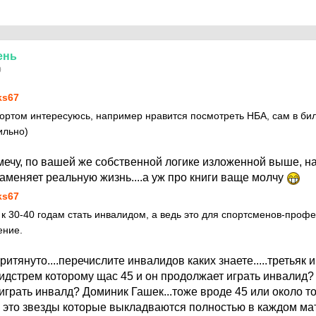
ень
0
ks67
спортом интересуюсь, например нравится посмотреть НБА, сам в би
ильно)
амечу, по вашей же собственной логике изложенной выше, н
аменяет реальную жизнь....а уж про книги ваще молчу
ks67
к 30-40 годам стать инвалидом, а ведь это для спортсменов-проф
ение.
притянуто....перечислите инвалидов каких знаете.....третьяк
идстрем которому щас 45 и он продолжает играть инвалид
играть инвалд? Доминик Гашек...тоже вроде 45 или около т
е это звезды которые выкладваются полностью в каждом ма