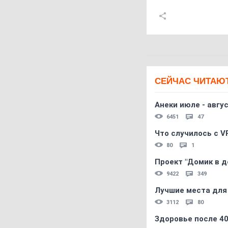
СЕЙЧАС ЧИТАЮ
Анеки июле - авгус
6451
47
Что случилось с V
80
1
Проект "Домик в д
9422
349
Лучшие места для
3112
80
Здоровье после 4