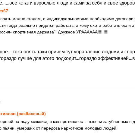
е......все кстати взрослые люди и сами за себя и свое здоро
ks67
авлять можно стадом, с индивидуальностями необходимо договарив
сти тогда реально придется работать, а кому охота работать если 
ссия- спортивная держава"! Дружное УРАААААА!!!!!!!!!
ное....тока опять таки причем тут управление людьми и спорт
 гораздо лучше для этого подходит...гораздо эффективней...
0
тислав (разбаненый)
мерший на льду хоккеист, и как противовес -- тысячи загубленных в 
по пьяни, умерших от передоза наркотиков молодых людей.