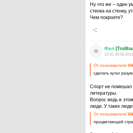
Ну что же -- один 
стенка на стенку, 
Чем покроете?
Фил
(Trollh
Ф
13:32, 05.06.201
От пользователя
Vi
сделать культ разу
Спорт не помешал 
литературы.
Вопрос ведь в этом
люди. У таких люде
От пользователя
Vi
процветающей стра