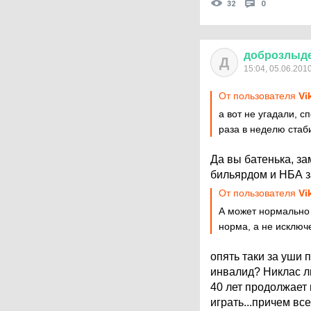
32
0
доброзлыд
Д
15:04, 05.06.201
От пользователя
Vi
а вот не угадали, 
раза в неделю стаб
Да вы батенька, з
бильярдом и НБА з
От пользователя
Vi
А может нормально 
норма, а не исключ
опять таки за уши 
инвалид? Никлас л
40 лет продолжает 
играть...причем вс