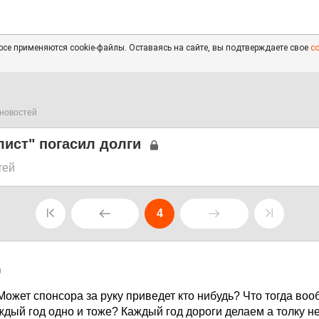
се применяются cookie-файлы. Оставаясь на сайте, вы подтверждаете свое
с
новостей
ист" погасил долги
тей
4
0
Может спонсора за руку приведет кто нибудь? Что тогда воо
аждый год одно и тоже? Каждый год дороги делаем а толку нет