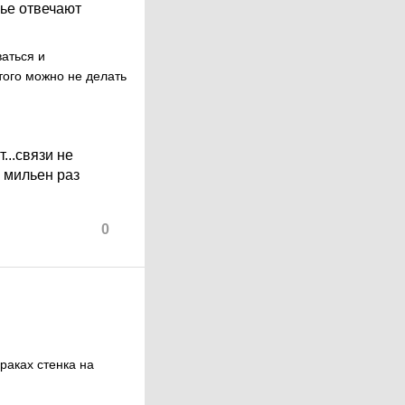
вье отвечают
аться и
этого можно не делать
...связи не
в мильен раз
0
драках стенка на