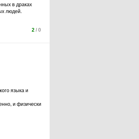
енных в драках
ых людей.
2
/
0
кого языка и
енно, и физически