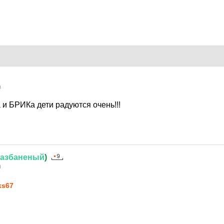
0
и БРИКа дети радуются очень!!!
азбаненый
)
0
ks67