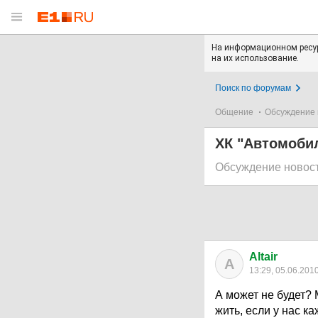
На информационном ресур
на их использование.
Поиск по форумам
Общение
Обсуждение 
ХК "Автомобил
Обсуждение новос
Altair
A
13:29, 05.06.201
А может не будет? 
жить, если у нас к