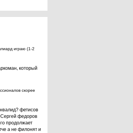
ллиард играю (1-2
аркоман, который
ессионалов скорее
 инвалид? фетисов
? Сергей федоров
ого продолжает
тче а не филонят и