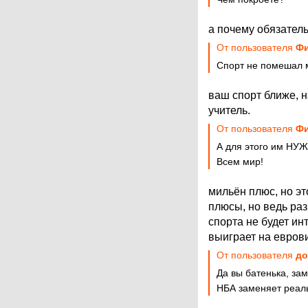
а почему обязатель
От пользователя
Фи
Спорт не помешал м
ваш спорт ближе, н
учитель.
От пользователя
Фи
А для этого им НУЖ
Всем мир!
мильён плюс, но эт
плюсы, но ведь ра
спорта не будет ин
выиграет на еврови
От пользователя
до
Да вы батенька, за
НБА заменяет реаль