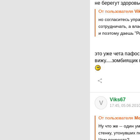
не берегут здоровь
От пользователя
Vi
но согласитесь упр
сотрудничать, а вла
и поэтому даешь "Ро
это уже чета пафос
вижу.....зомбиящик
Viks67
V
17:45, 05.06.201
От пользователя
Мс
Ну что же -- один у
стенку, утонувших 
Чем покроете?