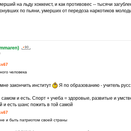
умерший на льду хоккеист, и как противовес -- тысячи загубл
утонувших по пьяни, умерших от передоза наркотиков молод
ammaren)
0
ks67
много человека
мне закончить институт
Я по образованию - учитель русс
 самом и есть. Спорт + учеба = здоровые, развитые и умств
й и есть шанс пожить в той самой
ks67
не и быть патриотом своей страны