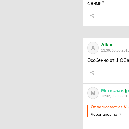
с ними?
Altair
A
13:30, 05.06.201
Особенно от ШОСа 
Мстислав
(
р
М
13:32, 05.06.201
От пользователя
Vi
Черепанов нет?