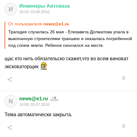
Инженеры
Автоваза
И
16:03, 03.06.2010
От пользователя
news@e1.ru
Трагедия случилась 26 мая - Елизавета Долматова упала в
выкопанную строителями траншею и оказалась погребенной
под слоем земли. Ребенок скончался на месте.
щас кто нить обязательско скажет,что во всем виноват
эксковаторщик
0
news@e1.ru
N
16:08, 03.07.2010
Тема автоматически закрыта.
0