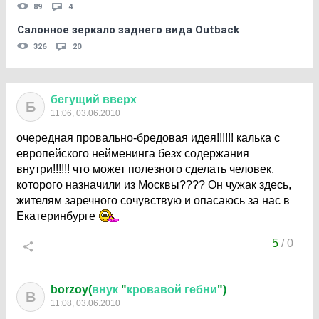
89
4
Салонное зеркало заднего вида Outback
326
20
бегущий
вверх
Б
11:06, 03.06.2010
очередная провально-бредовая идея!!!!!! калька с
европейского нейменинга безх содержания
внутри!!!!!! что может полезного сделать человек,
которого назначили из Москвы???? Он чужак здесь,
жителям заречного сочувствую и опасаюсь за нас в
Екатеринбурге
5
/
0
borzoy(
внук
"
кровавой
гебни
")
B
11:08, 03.06.2010