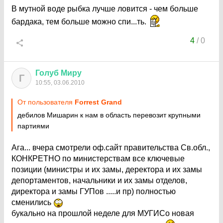
В мутной воде рыбка лучше ловится - чем больше
бардака, тем больше можно спи...ть.
4
/
0
Голуб
Миру
Г
10:55, 03.06.2010
От пользователя
Forrest Grand
дебилов Мишарин к нам в область перевозит крупными
партиями
Ага... вчера смотрели оф.сайт правительства Св.обл.,
КОНКРЕТНО по министерствам все ключевые
позиции (министры и их замы, деректора и их замы
депортаментов, начальники и их замы отделов,
директора и замы ГУПов .....и пр) полностью
сменились
букально на прошлой неделе для МУГИСо новая