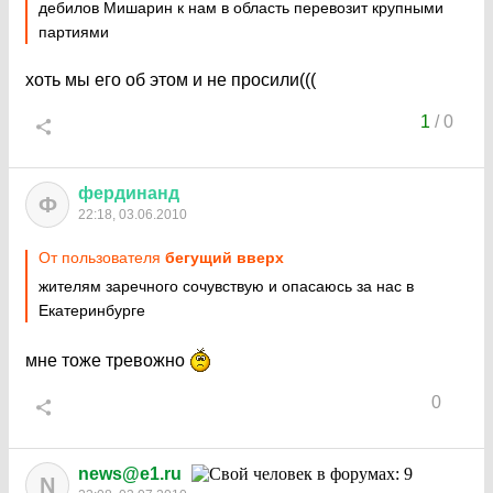
дебилов Мишарин к нам в область перевозит крупными
партиями
хоть мы его об этом и не просили(((
1
/
0
фердинанд
Ф
22:18, 03.06.2010
От пользователя
бегущий вверх
жителям заречного сочувствую и опасаюсь за нас в
Екатеринбурге
мне тоже тревожно
0
news@e1.ru
N