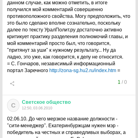
данном случае, как можно отметить, в итоге
получился мой комментарий совершенно
противоположного свойства. Могу предположить, что
это было сделано вполне сознательно, поскольку
далее по тексту УралПолит.ру достаточно активно
критикует практику разделения полномочий главы, и
мой комментарий просто был, что говорится,
"притянут за уши" к нужному результату... Ну да
ладно, это уже, как говорится, к делу не относится.
= С. Гончаров, независимый информационный
портал Заречного
http://zona-sg.hu2.ru/index.htm
=
1
/
0
Светское
общество
С
12:50, 03.06.2010
02.06.10. До чего мерзкое название должности -
"сити-менеджер". Екатеринбуржцам нужен мэр -
победитель на честных и справедливых выборах, а