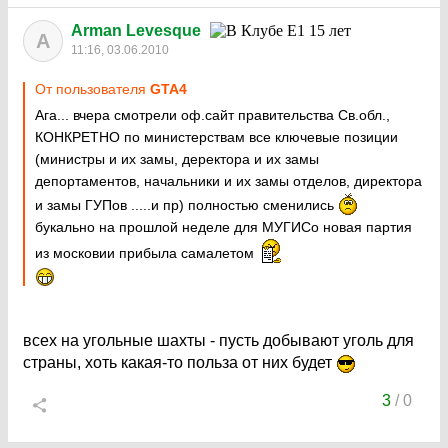
Arman Levesque
A
11:16, 03.06.2010
От пользователя
GTA4
Ага... вчера смотрели оф.сайт правительства Св.обл.,
КОНКРЕТНО по министерствам все ключевые позиции
(министры и их замы, деректора и их замы
депортаментов, начальники и их замы отделов, директора
и замы ГУПов .....и пр) полностью сменились
букально на прошлой неделе для МУГИСо новая партия
из московии прибыла самалетом
всех на угольные шахты - пусть добывают уголь для
страны, хоть какая-то польза от них будет
3
/
0