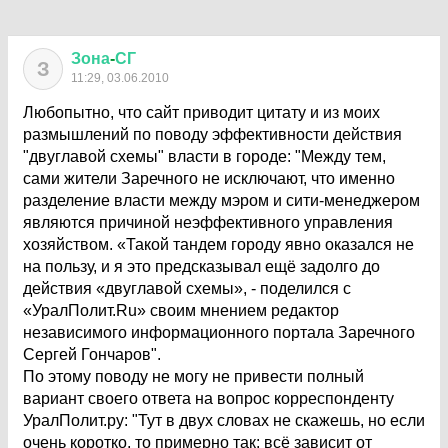
Зона
-
СГ
З
11:29, 03.06.2010
Любопытно, что сайт приводит цитату и из моих
размышлений по поводу эффективности действия
"двуглавой схемы" власти в городе: "Между тем,
сами жители Заречного не исключают, что именно
разделение власти между мэром и сити-менеджером
являются причиной неэффективного управления
хозяйством. «Такой тандем городу явно оказался не
на пользу, и я это предсказывал ещё задолго до
действия «двуглавой схемы», - поделился с
«УралПолит.Ru» своим мнением редактор
независимого информационного портала Заречного
Сергей Гончаров".
По этому поводу не могу не привести полный
вариант своего ответа на вопрос корреспонденту
УралПолит.ру: "Тут в двух словах не скажешь, но если
очень коротко, то примерно так: всё зависит от