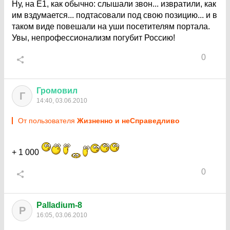
Ну, на Е1, как обычно: слышали звон... извратили, как
им вздумается... подтасовали под свою позицию... и в
таком виде повешали на уши посетителям портала.
Увы, непрофессионализм погубит Россию!
0
Громовил
Г
14:40, 03.06.2010
От пользователя
Жизненно и неСправедливо
+ 1 000
0
Palladium-8
P
16:05, 03.06.2010