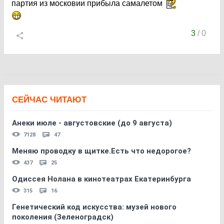
партия из московии прибыла самалетом
3
/
0
СЕЙЧАС ЧИТАЮТ
Анеки июле - августовские (до 9 августа)
7128
47
Меняю проводку в щитке.Есть что недорогое?
437
25
Одиссея Нолана в кинотеатрах Екатеринбурга
315
16
Генетический код искусства: музей нового
поколения (Зеленоградск)