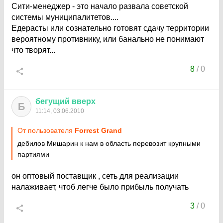
Сити-менеджер - это начало развала советской
системы муниципалитетов....
Едерасты или сознательно готовят сдачу территории
вероятному противнику, или банально не понимают
что творят...
8
/
0
бегущий
вверх
Б
11:14, 03.06.2010
От пользователя
Forrest Grand
дебилов Мишарин к нам в область перевозит крупными
партиями
он оптовый поставщик , сеть для реализации
налаживает, чтоб легче было прибыль получать
3
/
0