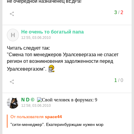
не очередной назначенец вЕдРа!
3
/
2
Не
очень
то
богатый
папа
Н
12:55, 03.06.2010
Читать следует так:
"Смена топ менеджеров Уралсевергаза не спасет
регион от возникновения задолженности перед
Уралсевергазом".
1
/
0
N D ©
12:58, 03.06.2010
От пользователя
space44
"сити-менеджер". Екатеринбуржцам нужен мэр