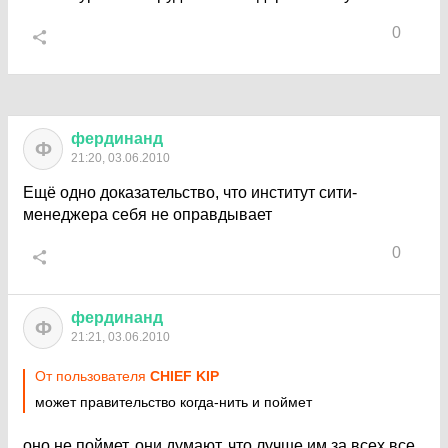
0
фердинанд
Ф
21:20, 03.06.2010
Ещё одно доказательство, что институт сити-
менеджера себя не оправдывает
0
фердинанд
Ф
21:21, 03.06.2010
От пользователя
CHIEF KIP
может правительство когда-нить и поймет
оно не поймет, они думают, что лучше им за всех все