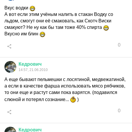
Вкус водки
А вот если этим учёным налить в стакан Водку со
льдом, смогут они её смаковать, как Скотч Виски
смакуют? Не ну как бы там тоже 40% спирта
Вкусно им блин
0
Кедрович
14:57, 21.06.2010
А еще бывают пельмешки c лосятиной, медвежатиной,
а если в качестве фарша использовать мясо рябчиков,
то они еще и растут сами пока варятся. (подавился
слюной и потерял сознание...
)
0
Кедрович