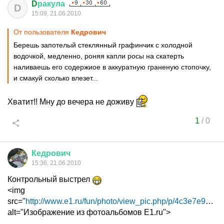
D
ракула
D
15:09, 21.06.2010
От пользователя
Кедрович
Берешь запотелый стеклянный графинчик с холодной
водочкой, медленно, роняя капли росы на скатерть
наливаешь его содержиое в аккуратную граненую стопочку,
и смакуй сколько влезет...
Хватит!! Мну до вечера не доживу
1
/
0
Кедрович
15:36, 21.06.2010
Контрольный выстрел
<img
src="
http://www.e1.ru/fun/photo/view_pic.php/p/4c3e7e95...
"
alt="Изображение из фотоальбомов E1.ru">