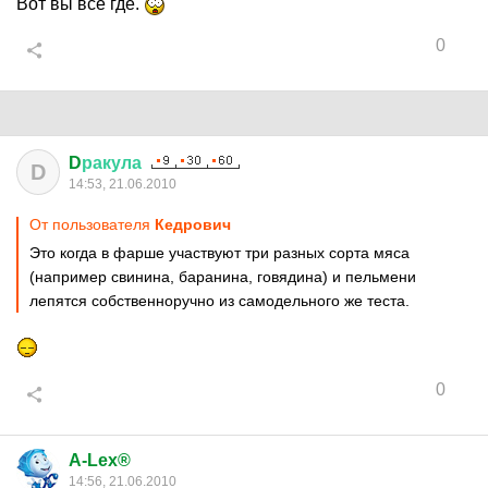
Вот вы все где.
0
D
ракула
D
14:53, 21.06.2010
От пользователя
Кедрович
Это когда в фарше участвуют три разных сорта мяса
(например свинина, баранина, говядина) и пельмени
лепятся собственноручно из самодельного же теста.
0
A-Lex®
14:56, 21.06.2010