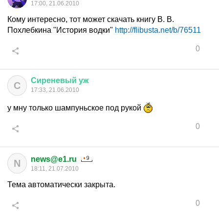
17:00, 21.06.2010
Кому интересно, тот может скачать книгу В. В.
Похлебкина "История водки"
http://flibusta.net/b/76511
0
Сиреневый
уж
С
17:33, 21.06.2010
у мну только шампуньское под рукой
0
news@e1.ru
N
18:11, 21.07.2010
Тема автоматически закрыта.
0