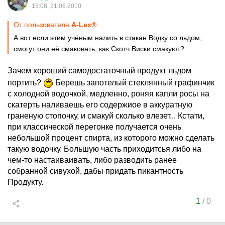
15:08, 21.06.2010
От пользователя
A-Lex®
А вот если этим учёным налить в стакан Водку со льдом,
смогут они её смаковать, как Скотч Виски смакуют?
Зачем хороший самодостаточный продукт льдом
портить?
Берешь запотелый стеклянный графинчик
с холодной водочкой, медленно, роняя капли росы на
скатерть наливаешь его содержиое в аккуратную
граненую стопочку, и смакуй сколько влезет... Кстати,
при классической перегонке получается очень
небольшой процент спирта, из которого можно сделать
такую водочку. Большую часть приходитсья либо на
чем-то настаиваивать, либо разводить ранее
собранной сивухой, дабы придать пикантность
Продукту.
1
/
0