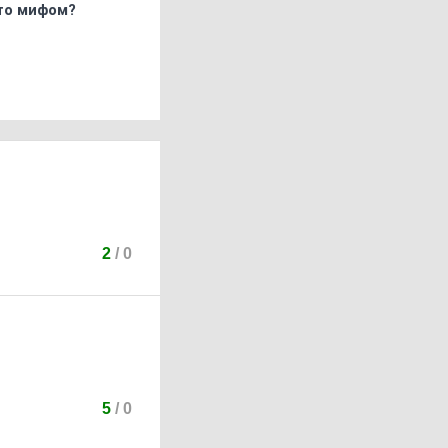
что мифом?
2
/
0
5
/
0