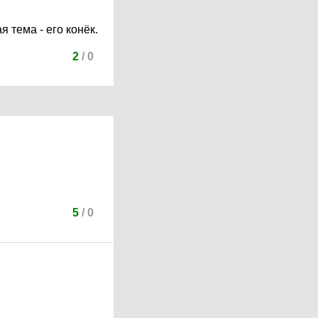
я тема - его конёк.
2
/
0
5
/
0