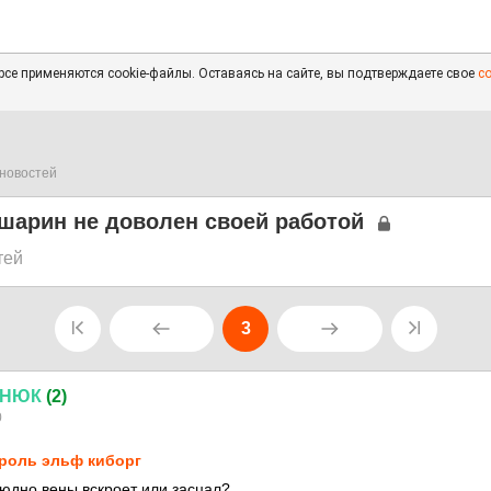
се применяются cookie-файлы. Оставаясь на сайте, вы подтверждаете свое
с
новостей
шарин не доволен своей работой
тей
3
ВНЮК
(2)
0
роль эльф киборг
людно вены вскроет или засцал?