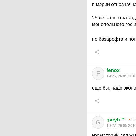
в мэрии отназначн
25 лет - ни отна з
монопольного гос 
но базарофта и пон
fenox
F
19:26, 26.05.201
еще бы, надо экон
garyh™
G
19:27, 26.05.201
крематорий для жыф