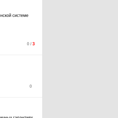
инской системе
0
/
3
0
личных гарантиях