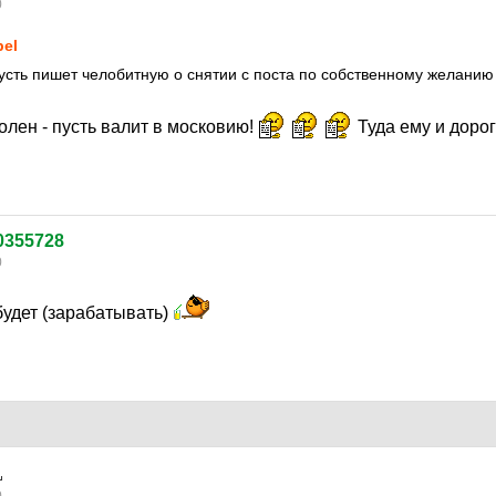
0
bel
пусть пишет челобитную о снятии с поста по собственному желанию
лен - пусть валит в московию!
Туда ему и дорог
90355728
0
будет (зарабатывать)