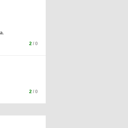
а.
2
/
0
2
/
0