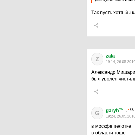
Так пусть хотя бы к
zala
Z
19:14, 26.05.201
Александр Мишарин
был уволен чисти
garyh™
G
19:24, 26.05.201
в москфе пелотке
в области тоше