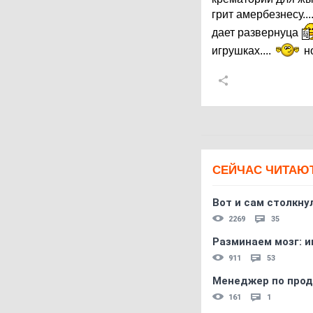
грит амербезнесу...
дает развернуца
игрушках....
но
СЕЙЧАС ЧИТАЮ
Вот и сам столкнул
2269
35
Разминаем мозг: и
911
53
Менеджер по прод
161
1