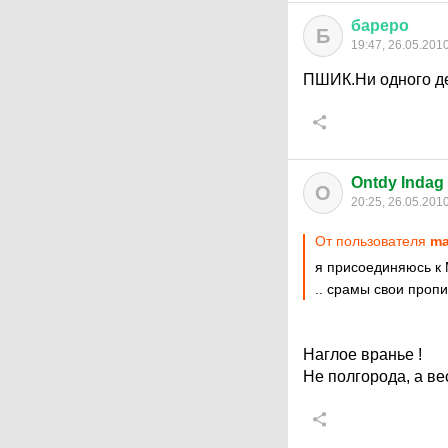
бареро
Б
19:47, 26.05.201
ПШИК.Ни одного де
Ontdy Indag
O
20:25, 26.05.201
От пользователя
ma
я присоединяюсь к 
.. срамы свои проп
Наглое вранье !
Не полгорода, а вес