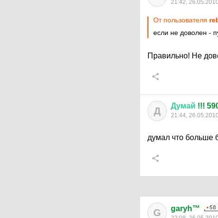
21:42, 26.05.201
От пользователя
re
если не доволен - 
Правильно! Не дово
Думай
!!! 5
Д
21:44, 26.05.201
думал что больше 
garyh™
G