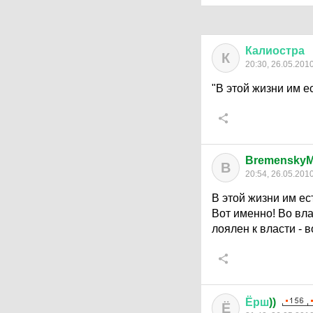
Калиостра
К
20:30, 26.05.201
"В этой жизни им е
BremenskyM
B
20:54, 26.05.201
В этой жизни им ес
Вот именно! Во вла
лоялен к власти - 
Ёрш
))
Ё