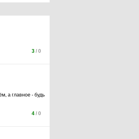
3
/
0
м, а главное - будь
4
/
0