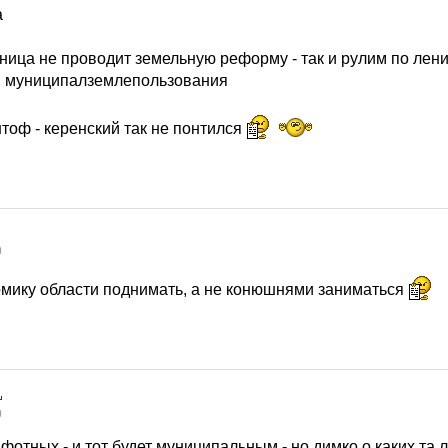
а
адница не проводит земельную реформу - так и рулим по лен
и муниципалземлепользования
тоф - керенский так не понтился
0
омику области поднимать, а не конюшнями заниматься
0
отных - и тот будет муниципальным - но димко о каких та 