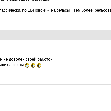
лассически, по ЕБНовски - "на рельсы". Тем более, рельсова
0
 не доволен своей работой
льщик лысины
0