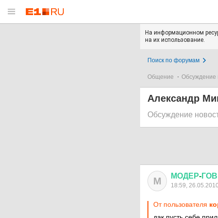
На информационном ресур
на их использование.
Поиск по форумам
Общение
Обсуждение 
Александр Ми
Обсуждение новос
МОДЕР
-
ГО
М
18:59, 26.05.201
От пользователя
ко
дак пусть себе при