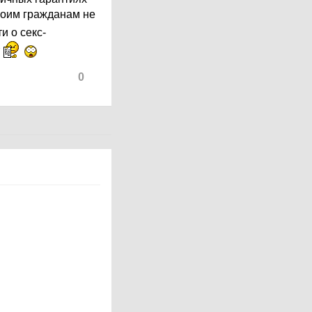
 своим гражданам не
и о секс-
т
0