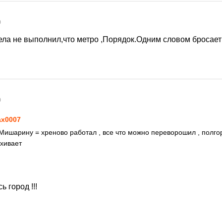
0
ла не выполнил,что метро ,Порядок.Одним словом бросает 
0
x0007
Мишарину = хреново работал , все что можно переворошил , полго
ихивает
ь город !!!