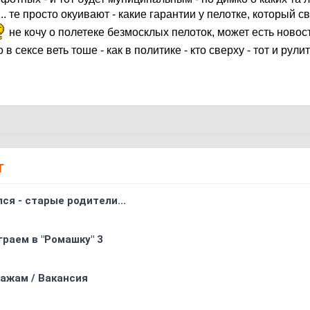
... те просто окуивают - какие гарантии у пелотке, который
не кочу о полетеке безмосклых пелоток, может есть новост
 в сексе веть тоше - как в политике - кто сверху - тот и рули
Т
ся - старые родители...
граем в "Ромашку" 3
ажам / Вакансия