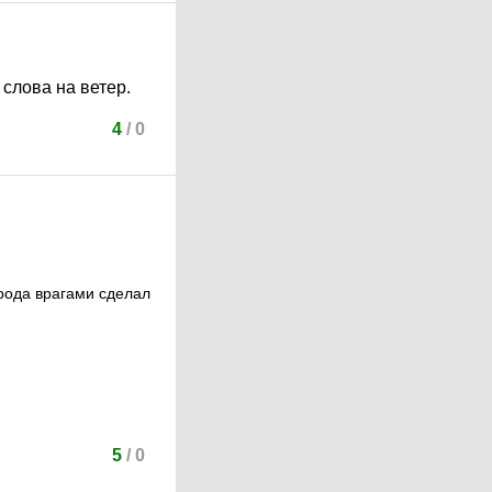
слова на ветер.
4
/
0
рода врагами сделал
5
/
0