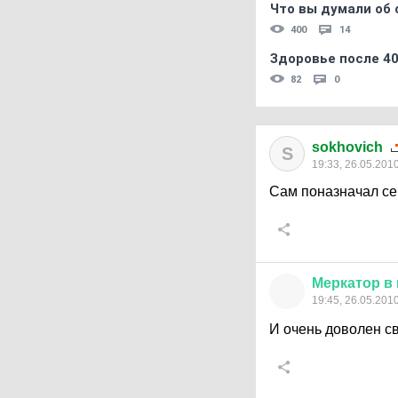
Что вы думали об 
400
14
Здоровье после 4
82
0
sokhovich
S
19:33, 26.05.201
Сам поназначал се
Меркатор
в
19:45, 26.05.201
И очень доволен с