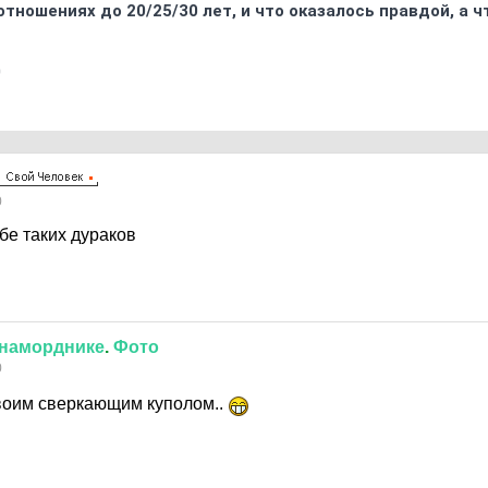
отношениях до 20/25/30 лет, и что оказалось правдой, а 
0
0
бе таких дураков
наморднике
.
Фото
0
воим сверкающим куполом..