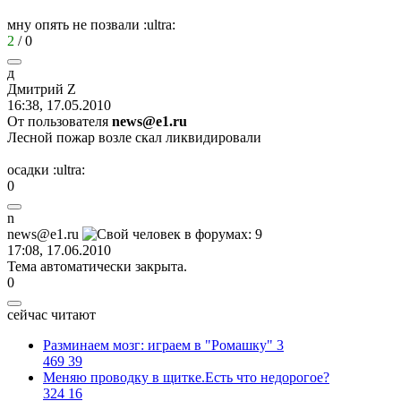
мну опять не позвали
:ultra:
2
/
0
д
Дмитрий
Z
16:38, 17.05.2010
От пользователя
news@e1.ru
Лесной пожар возле скал ликвидировали
осадки
:ultra:
0
n
news@e1.ru
17:08, 17.06.2010
Тема автоматически закрыта.
0
сейчас читают
Разминаем мозг: играем в "Ромашку" 3
469
39
Меняю проводку в щитке.Есть что недорогое?
324
16