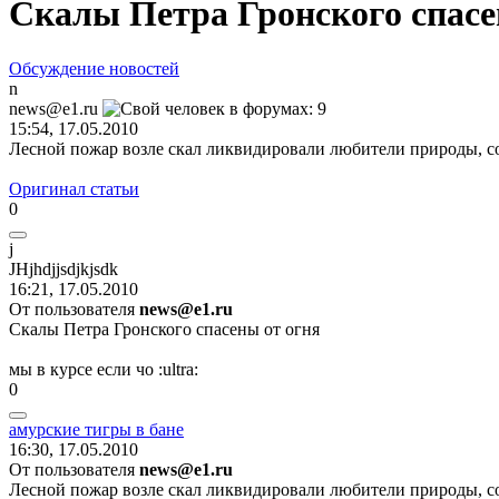
Скалы Петра Гронского спасе
Обсуждение новостей
n
news@e1.ru
15:54, 17.05.2010
Лесной пожар возле скал ликвидировали любители природы, с
Оригинал статьи
0
j
JHjhdjjsdjkjsdk
16:21, 17.05.2010
От пользователя
news@e1.ru
Скалы Петра Гронского спасены от огня
мы в курсе если чо
:ultra:
0
амурские
тигры
в
бане
16:30, 17.05.2010
От пользователя
news@e1.ru
Лесной пожар возле скал ликвидировали любители природы, с