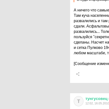
А ничего что самы
Там куча населенны
развалились и там
сдали. Асфальтовы
развалились... Толк
пользуйся "секрет
сделаны. Насчет на
и сетка Пулково 19
любом масштабе, т
[Сообщение измене
тунгусовец
Т
12:02, 16.05.201