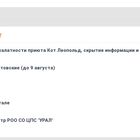
Т
 халатности приюта Кот Леопольд, скрытиe информации и
товские (до 9 августа)
тале
oтр РOO CO ЦПС "УРАЛ"