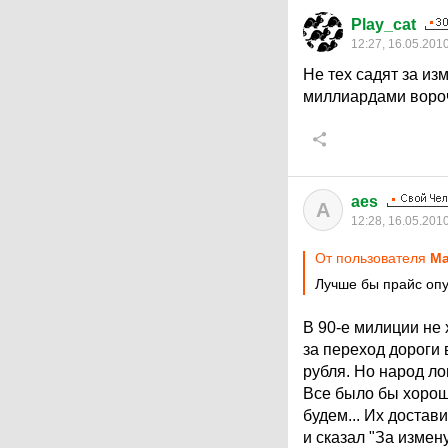
Play_cat
12:27, 16.05.201
Не тех садят за и
миллиардами вороч
aes
A
12:28, 16.05.201
От пользователя
Ма
Лучше бы прайс опу
В 90-е милиции не 
за переход дороги 
рубля. Но народ л
Все было бы хорошо
будем... Их достав
и сказал "За измен