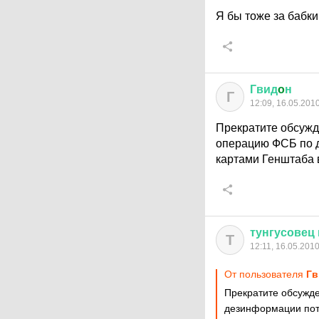
Я бы тоже за бабки
Гвид
o
н
Г
12:09, 16.05.201
Прекратите обсужд
операцию ФСБ по 
картами Генштаба 
тунгусовец
Т
12:11, 16.05.201
От пользователя
Гв
Прекратите обсужде
дезинформации пот