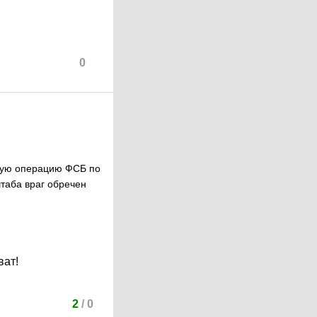
0
тную операцию ФСБ по
таба враг обречен
ват!
2
/
0