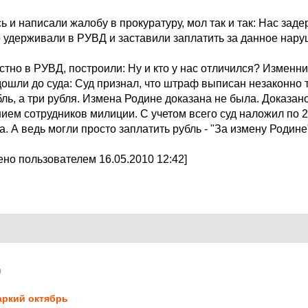
 и написали жалобу в прокуратуру, мол так и так: Нас зад
о удерживали в РУВД и заставили заплатить за данное нар
стно в РУВД, построили: Ну и кто у нас отличился? Изменник
шли до суда: Суд признал, что штраф выписан незаконно т
бль, а три рубля. Измена Родине доказана не была. Доказа
ием сотрудников милиции. С учетом всего суд наложил по 2
. А ведь могли просто заплатить рубль - "За измену Родин
но пользователем 16.05.2010 12:42]
0
ркий октябрь