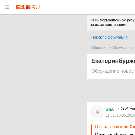
На информационном ресур
на их использование.
Поиск по форумам
Общение
Обсуждение 
Екатеринбурже
Обсуждение новос
aes
A
11:51, 16.05.201
От пользователя
Cл
Откуда информаци