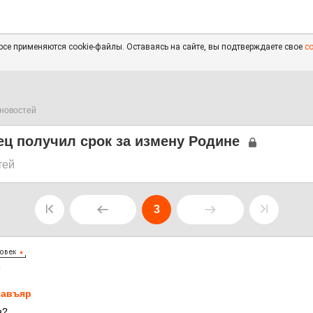
се применяются cookie-файлы. Оставаясь на сайте, вы подтверждаете свое
с
новостей
ц получил срок за измену Родине
тей
3
0
авъяр
я?