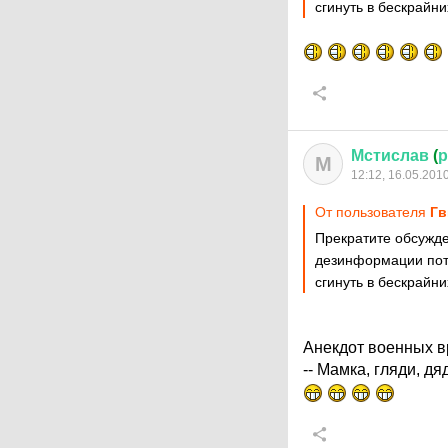
сгинуть в бескрайн
Мстислав
(
р
М
12:12, 16.05.201
От пользователя
Гв
Прекратите обсужде
дезинформации пот
сгинуть в бескрайн
Анекдот военных в
-- Мамка, гляди, д