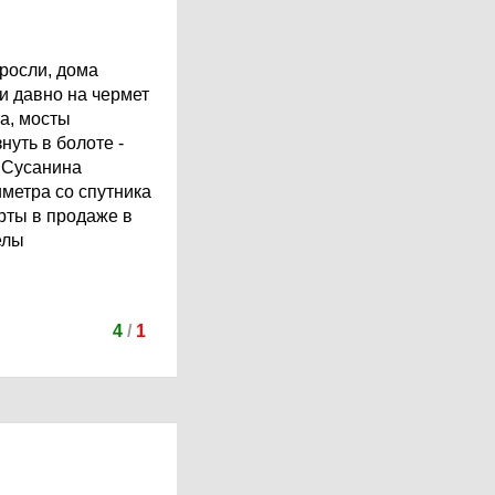
аросли, дома
и давно на чермет
а, мосты
нуть в болоте -
а Сусанина
иметра со спутника
арты в продаже в
елы
4
/
1