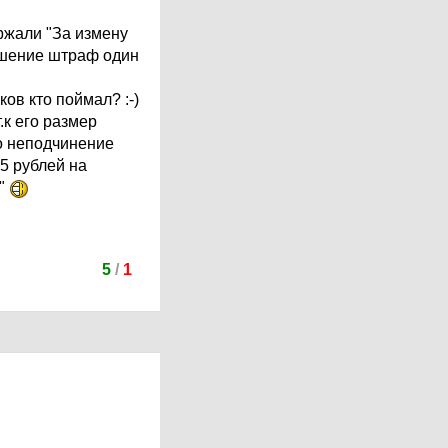
ержали "За измену
ушение штраф один
ов кто поймал? :-)
.к его размер
но неподчинение
5 рублей на
е"
5
/
1