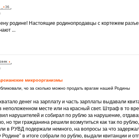
0
змену родине! Настоящие родинопродавцы с кортежем разъ
ают ...
0
рсианские микроорганизмы
бликовали, чо за сколько можно продать врагам нашей Родины
хватало денег на зарплату и часть зарплаты выдавали кви
в неположенном месте или на красный свет. Штраф в то вр
овил нарушителей и собирал по рублю за нарушение, отдава
, но три гражданина решили возмутиться как так по рублю,
или в РУВД подержали немного, на вопросы за что задержал
у Родине" в итоге собрали по рублю, выдали квитанции и от