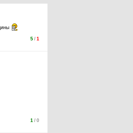
одины
5
/
1
1
/
0