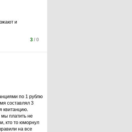
езжают и
3
/
0
танциями по 1 рублю
емя составлял 3
я квитанцию.
 мы платить не
и, кто то юморнул
правили на все