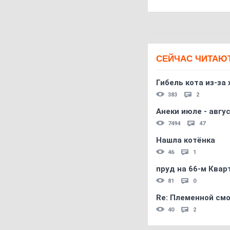
СЕЙЧАС ЧИТАЮ
Гибель кота из-за
383
2
Анеки июле - авгус
7494
47
Нашла котёнка
46
1
пруд на 66-м Квар
81
0
Re: Племеннoй см
40
2