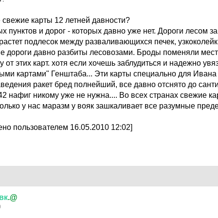
е свежие карты 12 летней давности?
х пунктов и дорог - которых давно уже нет. Дороги лесом з
 растет подлесок между разваливающихся печек, узкоколейк
е дороги давно разбиты лесовозами. Броды поменяли мест
у от этих карт. хотя если хочешь заблудиться и надежно увяз
ными картами" Генштаба... Эти карты специально для Иван
ведения ракет бред полнейший, все давно отснято до сант
42 нафиг никому уже не нужна.... Во всех странах свежие к
олько у нас маразм у вояк зашкаливает все разумные пред
но пользователем 16.05.2010 12:02]
вк
.@
0