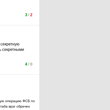
3
/
2
 секретную
ь секретными
4
/
0
тную операцию ФСБ по
таба враг обречен