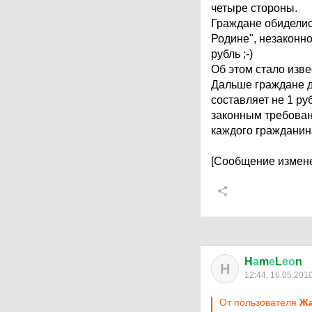
четыре стороны.
Граждане обиделись
Родине", незаконн
рубль ;-)
Об этом стало изве
Дальше граждане до
составляет не 1 ру
законным требован
каждого гражданина
[Сообщение измене
H
а
m
е
L
ео
n
H
12:44, 16.05.201
От пользователя
Жа