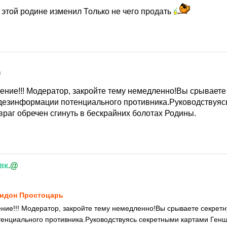
 этой родине изменил Только не чего продать
0
ение!!! Модератор, закройте тему немедленно!Вы срываете
дезинформации потенциального противника.Руководствуяс
враг обречен сгинуть в бескрайних болотах Родины.
вк
.@
0
идон Простоцарь
ние!!! Модератор, закройте тему немедленно!Вы срываете секре
енциального противника.Руководствуясь секретными картами Генш