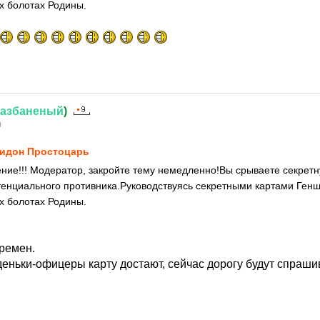
их болотах Родины.
азбаненый
)
0
идон Простоцарь
ние!!! Модератор, закройте тему немедленно!Вы срываете секре
енциального противника.Руководствуясь секретными картами Генш
их болотах Родины.
ремен.
яденьки-офицеры карту достают, сейчас дорогу будут спраши